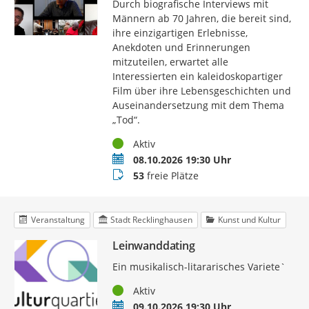
Durch biografische Interviews mit
Männern ab 70 Jahren, die bereit sind,
ihre einzigartigen Erlebnisse,
Anekdoten und Erinnerungen
mitzuteilen, erwartet alle
Interessierten ein kaleidoskopartiger
Film über ihre Lebensgeschichten und
Auseinandersetzung mit dem Thema
„Tod“.
Status
Aktiv
Termin
08.10.2026 19:30 Uhr
Buchungsstatus
53
freie Plätze
Veranstaltung
Stadt Recklinghausen
Kunst und Kultur
Leinwanddating
Ein musikalisch-litararisches Variete`
Status
Aktiv
Termin
09.10.2026 19:30 Uhr