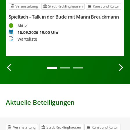
r
Veranstaltung
Stadt Recklinghausen
Kunst und Kultur
f
Spieltach - Talk in der Bude mit Manni Breuckmann
B
Status
S
Aktiv
Termin
T
16.09.2026 19:00 Uhr
Buchungsstatus
B
Warteliste
Aktuelle Beteiligungen
Veranstaltung
Stadt Recklinghausen
Kunst und Kultur