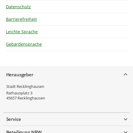
Datenschutz
Barrierefreiheit
Leichte Sprache
Gebärdensprache
Service
Herausgeber
Stadt Recklinghausen
Rathausplatz 3
45657
Recklinghausen
Service
Beteiligung NRW