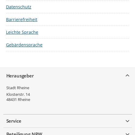
Datenschutz
Barrierefreiheit
Leichte Sprache
Gebärdensprache
Service
Herausgeber
Stadt Rheine
Klosterstr. 14
48431
Rheine
Service
Beteiligung NRW