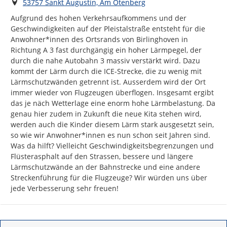
Ort
53757 Sankt Augustin, Am Otenberg
Aufgrund des hohen Verkehrsaufkommens und der 
Geschwindigkeiten auf der Pleistalstraße entsteht für die 
Anwohner*innen des Ortsrands von Birlinghoven in 
Richtung A 3 fast durchgängig ein hoher Lärmpegel, der 
durch die nahe Autobahn 3 massiv verstärkt wird. Dazu 
kommt der Lärm durch die ICE-Strecke, die zu wenig mit 
Lärmschutzwänden getrennt ist. Ausserdem wird der Ort 
immer wieder von Flugzeugen überflogen. Insgesamt ergibt 
das je näch Wetterlage eine enorm hohe Lärmbelastung. Da 
genau hier zudem in Zukunft die neue Kita stehen wird, 
werden auch die Kinder diesem Lärm stark ausgesetzt sein, 
so wie wir Anwohner*innen es nun schon seit Jahren sind.

Was da hilft? Vielleicht Geschwindigkeitsbegrenzungen und 
Flüsterasphalt auf den Strassen, bessere und längere 
Lärmschutzwände an der Bahnstrecke und eine andere 
Streckenführung für die Flugzeuge? Wir würden uns über 
jede Verbesserung sehr freuen!