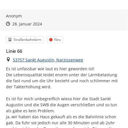
Grundsätzlich kann sich jede Person oder Einrichtung an
der Lärmaktionsplanung beteiligen. Eine Registrierung oder
Anmeldung ist dafür nicht zwingend erforderlich, da wir
Anonym
auch gern anonyme Hinweise entgegennehmen. Wenn Sie
Zeitpunkt des Erstellens
Zeitpunkt des Erstellens
Zur Äußerung
28. Januar 2024
sich trotzdem registrieren / anmelden möchten, hat das den
Vorteil, dass Sie automatische E-Mail-Benachrichtigungen
erhalten und Ihre Meldung nachträglich bearbeiten können.
Kategorie
Status
Straßenbahnlärm
Neu
Ihre Registrierung gilt für alle Beteiligungsmöglichkeiten, die
in diesem Portal angeboten werden.
Linie 66
Ort
53757 Sankt Augustin, Narzissenweg
Geben Sie uns z.B. Hinweise auf ein konkretes (lokales)
Es ist unfassbar wie laut es hier geworden ist!

Lärmproblem oder bringen Sie sich mit konkreten
Die Lebensqualität leidet enorm unter der Lärmbelastung 
Vorschlägen zur Minderung einer Lärmbelastung ein.
die fast rund um die Uhr besteht und noch schlimmer mit 
Wir freuen uns über Ihren Beitrag!
der Takterhöhung wird.

Und so können sie uns Ihre Hinweise melden:
Es ist für mich unbegreiflich wieso hier die Stadt Sankt 
Klicken Sie auf den Button
Ihre Meldung
nach diesem
Augustin und die SWB die Augen verschließen und so tun 
Text
als gäbe es kein Problem.

Wählen Sie die relevante Lärmkarte oben rechts im
Ja, wir haben das Haus gekauft als es die Bahnlinie schon 
Kartenausschnitt über das entsprechende Icon
(24h-
gab. Da fuhr sie jedoch nur alle 30 Minuten und ab 2uhr 