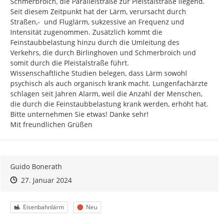
Schmerbroich, die Parallelstraße zur Pleistalstraße liegend. 
Seit diesem Zeitpunkt hat der Lärm, verursacht durch 
Straßen,-  und Fluglärm, sukzessive an Frequenz und 
Intensität zugenommen. Zusätzlich kommt die 
Feinstaubbelastung hinzu durch die Umleitung des 
Verkehrs, die durch Birlinghoven und Schmerbroich und 
somit durch die Pleistalstraße führt.

Wissenschaftliche Studien belegen, dass Lärm sowohl 
psychisch als auch organisch krank macht. Lungenfachärzte 
schlagen seit Jahren Alarm, weil die Anzahl der Menschen, 
die durch die Feinstaubbelastung krank werden, erhöht hat.

Bitte unternehmen Sie etwas! Danke sehr!

Mit freundlichen Grüßen
Guido Bonerath
Zeitpunkt des Erstellens
Zeitpunkt des Erstellens
Zur Äußerung
27. Januar 2024
Kategorie
Status
Eisenbahnlärm
Neu