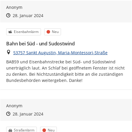
Anonym
Zeitpunkt des Erstellens
Zeitpunkt des Erstellens
Zur Äußerung
28. Januar 2024
Kategorie
Status
Eisenbahnlärm
Neu
Bahn bei Süd - und Sudostwind
Ort
53757 Sankt Augustin, Maria-Montessori-Straße
BAB59 und Eisenbahnstrecke bei Süd- und Südostwind 
unerträglich laut. An Schlaf bei geöffnetem Fenster ist nicht 
zu denken. Bei Nichtzuständigkeit bitte an die zuständigen 
Bundesbehörden weitergeben. Danke!
Anonym
Zeitpunkt des Erstellens
Zeitpunkt des Erstellens
Zur Äußerung
28. Januar 2024
Kategorie
Status
Straßenlärm
Neu