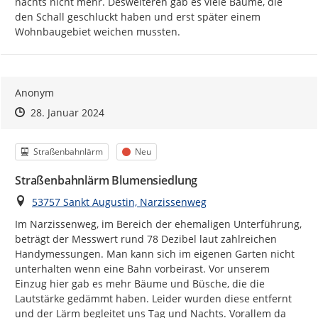
Pegel für Hauptverkehrsstraßen, Großflughäfen oder
nachts nicht mehr. Desweiteren gab es viele Bäume, die 
nicht bundeseigene Haupteisenbahnstrecken) Machen
den Schall geschluckt haben und erst später einem 
Sie sich mit der Bedeutung der unterschiedlichen
Wohnbaugebiet weichen mussten.
Farben vertraut:
Anonym
Zeitpunkt des Erstellens
Zeitpunkt des Erstellens
Zur Äußerung
28. Januar 2024
Kategorie
Status
Straßenbahnlärm
Neu
Straßenbahnlärm Blumensiedlung
Ort
53757 Sankt Augustin, Narzissenweg
Im Narzissenweg, im Bereich der ehemaligen Unterführung, 
beträgt der Messwert rund 78 Dezibel laut zahlreichen 
Verschieben oder vergrößern Sie den Kartenausschnitt
Handymessungen. Man kann sich im eigenen Garten nicht 
bei Bedarf
unterhalten wenn eine Bahn vorbeirast. Vor unserem 
Markieren Sie einen Ort mit der Maus in der Karte oder
Einzug hier gab es mehr Bäume und Büsche, die die 
suchen Sie eine bestimmte Adresse, auf den / die sich
Lautstärke gedämmt haben. Leider wurden diese entfernt 
Ihr Hinweis bezieht
und der Lärm begleitet uns Tag und Nachts. Vorallem da 
Wählen Sie eine Kategorie aus