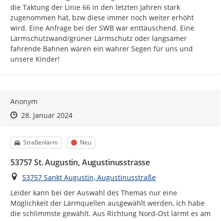
die Taktung der Linie 66 in den letzten Jahren stark 
Teilen Sie uns Ihre Meinung in den entsprechenden
zugenommen hat, bzw diese immer noch weiter erhöht 
Textfeldern mit.
wird. Eine Anfrage bei der SWB war enttäuschend. Eine 
Lärmschutzwand/grüner Lärmschutz oder langsamer 
Wie geht es weiter?
fahrende Bahnen wären ein wahrer Segen für uns und 
unsere Kinder!
Die Eingaben werden ausgewertet und bei der Erstellung
des Planentwurfs bzw. der Überprüfung des
Lärmaktionsplans berücksichtigt.
In einigen Monaten findet hier die zweite Phase der
Anonym
Öffentlichkeitsbeteiligung mit dem Entwurf des
Zeitpunkt des Erstellens
Zeitpunkt des Erstellens
Zur Äußerung
28. Januar 2024
Lärmaktionsplans statt. Nach Auswertung der Eingaben aus
dieser Phase wird der Lärmaktionsplan aufgestellt und
unter https://www.sankt-augustin.de/ bekannt gegeben.
Kategorie
Status
Straßenlärm
Neu
Wo finden Sie weitere Informationen?
53757 St. Augustin, Augustinusstrasse
Umfangreiche Informationen zu den Themen
Ort
53757 Sankt Augustin, Augustinusstraße
Lärmkartierung und Lärmaktionsplanung finden Sie im
Umgebungslärmportal
des Ministeriums für Umwelt,
Leider kann bei der Auswahl des Themas nur eine 
Naturschutz und Verkehr des Landes Nordrhein-Westfalen.
Möglichkeit der Lärmquellen ausgewählt werden, ich habe 
Im Umgebungslärmportal finden Sie auch alle Lärmkarten
die schlimmste gewählt. Aus Richtung Nord-Ost lärmt es am 
der 4. Runde für Nordrhein-Westfalen im
Lärmkartenviewer