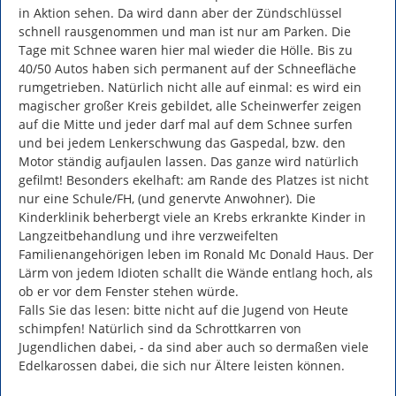
in Aktion sehen. Da wird dann aber der Zündschlüssel 
schnell rausgenommen und man ist nur am Parken. Die 
Tage mit Schnee waren hier mal wieder die Hölle. Bis zu 
40/50 Autos haben sich permanent auf der Schneefläche 
rumgetrieben. Natürlich nicht alle auf einmal: es wird ein 
magischer großer Kreis gebildet, alle Scheinwerfer zeigen 
auf die Mitte und jeder darf mal auf dem Schnee surfen 
und bei jedem Lenkerschwung das Gaspedal, bzw. den 
Motor ständig aufjaulen lassen. Das ganze wird natürlich 
gefilmt! Besonders ekelhaft: am Rande des Platzes ist nicht 
nur eine Schule/FH, (und genervte Anwohner). Die 
Kinderklinik beherbergt viele an Krebs erkrankte Kinder in 
Langzeitbehandlung und ihre verzweifelten 
Familienangehörigen leben im Ronald Mc Donald Haus. Der 
Lärm von jedem Idioten schallt die Wände entlang hoch, als 
ob er vor dem Fenster stehen würde.

Falls Sie das lesen: bitte nicht auf die Jugend von Heute 
schimpfen! Natürlich sind da Schrottkarren von 
Jugendlichen dabei, - da sind aber auch so dermaßen viele 
Edelkarossen dabei, die sich nur Ältere leisten können.
