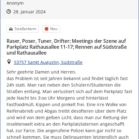
Anonym
Zeitpunkt des Erstellens
Zeitpunkt des Erstellens
Zur Äußerung
28. Januar 2024
Kategorie
Status
Straßenlärm
Neu
Raser, Poser, Tuner, Drifter; Meetings der Szene auf
Parkplatz Rathausallee 11-17; Rennen auf Südstraße
und Rathausallee
Ort
53757 Sankt Augustin, Südstraße
Sehr geehrte Damen und Herren,

das Problem ist seit Jahren bekannt und findet täglich fast 
24h statt. Man rast neben den Schülern/Studenten die 
Straßen entlang. Man verlustiert sich auf dem Parkplatz fast 
jede Nacht bis 3:oo Uhr Morgens und hinterlässt 
Fastfoodmüll, Kippen und pinkelt frei. Eine irre Wolke von 
Reifenabrieb und Abgas treibt desöfteren über dem Platz 
und wird von dem gelben Licht, dass man zur Rettung der 
Insektenwelt extra an den Parkplatzlaternen angeschafft 
hat, zur Farce. Die angerufene Polizei kann gar nicht so 
schnell kommen. Sie muss Delinquenten letztendlich auch 