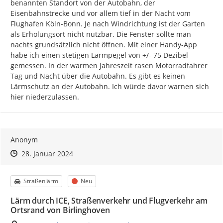
benannten Standort von der Autobahn, der 
NRW
.
Eisenbahnstrecke und vor allem tief in der Nacht vom 
Flughafen Köln-Bonn. Je nach Windrichtung ist der Garten 
Das Geoportal des Eisenbahn-Bundesamtes mit den
als Erholungsort nicht nutzbar. Die Fenster sollte man 
Lärmkarten der Haupteisenbahnstrecken des Bundes
nachts grundsätzlich nicht öffnen. Mit einer Handy-App 
erreichen Sie hier:
GeoPortal.EBA - Verfügbare
habe ich einen stetigen Lärmpegel von +/- 75 Dezibel 
Kartendienste von GeoPortal.EBA (eisenbahn-bundesamt.de)
gemessen. In der warmen Jahreszeit rasen Motorradfahrer 
Tag und Nacht über die Autobahn. Es gibt es keinen 
Lärmschutz an der Autobahn. Ich würde davor warnen sich 
[1]
in NRW sind dies die Städte und Gemeinden
hier niederzulassen.
[2]
Autobahnen und Bundes- sowie Landstraßen mit einem
Verkehrsaufkommen von mehr als drei Millionen
Kraftfahrzeugen pro Jahr (DTV 8.200 Kfz/24 h). Kreis- und
Anonym
Gemeindestraßen werden nicht berücksichtigt.
Zeitpunkt des Erstellens
Zeitpunkt des Erstellens
Zur Äußerung
28. Januar 2024
[3]
Landesamt für Natur, Umwelt und Verbraucherschutz
des Landes NRW
Kategorie
Status
Straßenlärm
Neu
Lärm durch ICE, Straßenverkehr und Flugverkehr am
Ortsrand von Birlinghoven