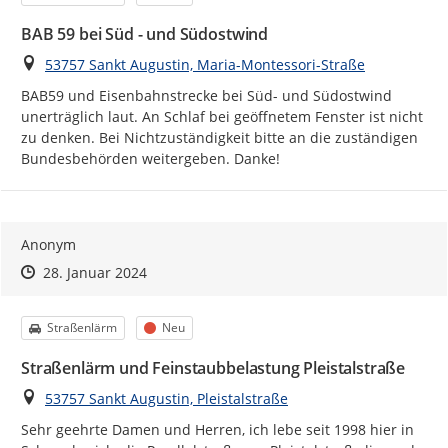
BAB 59 bei Süd - und Südostwind
Ort
53757 Sankt Augustin, Maria-Montessori-Straße
BAB59 und Eisenbahnstrecke bei Süd- und Südostwind 
unerträglich laut. An Schlaf bei geöffnetem Fenster ist nicht 
zu denken. Bei Nichtzuständigkeit bitte an die zuständigen 
Bundesbehörden weitergeben. Danke!
Anonym
Zeitpunkt des Erstellens
Zeitpunkt des Erstellens
Zur Äußerung
28. Januar 2024
Kategorie
Status
Straßenlärm
Neu
Straßenlärm und Feinstaubbelastung Pleistalstraße
Ort
53757 Sankt Augustin, Pleistalstraße
Sehr geehrte Damen und Herren, ich lebe seit 1998 hier in 