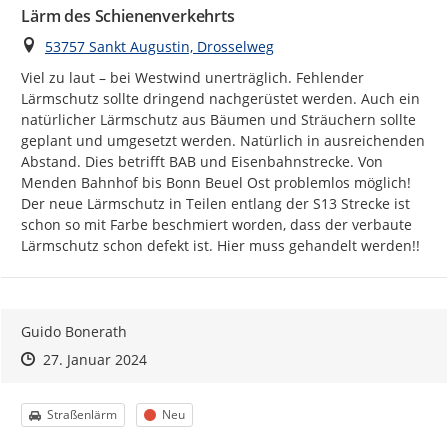
Lärm des Schienenverkehrts
Ort
53757 Sankt Augustin, Drosselweg
Viel zu laut – bei Westwind unerträglich. Fehlender 
Lärmschutz sollte dringend nachgerüstet werden. Auch ein 
natürlicher Lärmschutz aus Bäumen und Sträuchern sollte 
geplant und umgesetzt werden. Natürlich in ausreichenden 
Abstand. Dies betrifft BAB und Eisenbahnstrecke. Von 
Menden Bahnhof bis Bonn Beuel Ost problemlos möglich!

Der neue Lärmschutz in Teilen entlang der S13 Strecke ist 
schon so mit Farbe beschmiert worden, dass der verbaute 
Lärmschutz schon defekt ist. Hier muss gehandelt werden!!
Guido Bonerath
Zeitpunkt des Erstellens
Zeitpunkt des Erstellens
Zur Äußerung
27. Januar 2024
Kategorie
Status
Straßenlärm
Neu