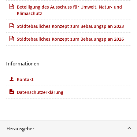
veröffentlicht werden dürfen. Eine Anonymisierung des
Beteiligung des Ausschuss für Umwelt, Natur- und
Namens des Stellungnehmers erfolgt in jedem Fall.
Klimaschutz
Städtebauliches Konzept zum Bebauungsplan 2023
Städtebauliches Konzept zum Bebauungsplan 2026
Informationen
Kontakt
Datenschutzerklärung
Service
Herausgeber