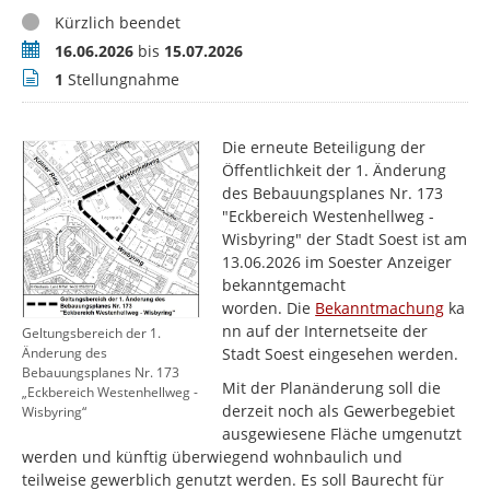
Status
Kürzlich beendet
Zeitraum
16.06.2026
bis
15.07.2026
Stellungnahmen
1
Stellungnahme
Die erneute Beteiligung der
Öffentlichkeit der 1. Änderung
des Bebauungsplanes Nr. 173
"Eckbereich Westenhellweg -
Wisbyring" der Stadt Soest ist am
13.06.2026 im Soester Anzeiger
bekanntgemacht
worden. Die
Bekanntmachung
ka
nn auf der Internetseite der
Geltungsbereich der 1.
Stadt Soest eingesehen werden.
Änderung des
Bebauungsplanes Nr. 173
Mit der Planänderung soll die
„Eckbereich Westenhellweg -
derzeit noch als Gewerbegebiet
Wisbyring“
ausgewiesene Fläche umgenutzt
werden und künftig überwiegend wohnbaulich und
teilweise gewerblich genutzt werden. Es soll Baurecht für