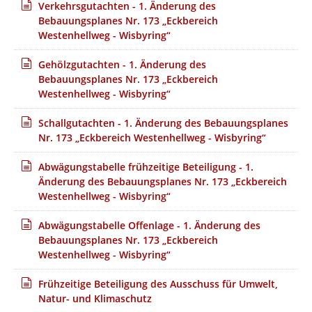
Verkehrsgutachten - 1. Änderung des
Sie haben die Gelegenheit im Zeitraum vom
16.06.2026 bis
Bebauungsplanes Nr. 173 „Eckbereich
15.07.2026
eine
Stellungnahme oder Anregungen
zur
Westenhellweg - Wisbyring“
Planung nach Anmeldung auf dieser Seite abzugeben. Um
eine Stellungnahme abzugeben, klicken Sie bitte auf die
Gehölzgutachten - 1. Änderung des
Schaltfläche "Ihre Stellungnahme" auf dem unteren Teil
Bebauungsplanes Nr. 173 „Eckbereich
dieser Seite. Die Schaltfläche erscheint erst im Zeitraum der
Westenhellweg - Wisbyring“
Beteiligung.
Schallgutachten - 1. Änderung des Bebauungsplanes
Weiterhin besteht die Möglichkeit, Ihre
Nr. 173 „Eckbereich Westenhellweg - Wisbyring“
Stellungnahme innerhalb des oben genannten Zeitraums
vor Ort, schriftlich oder per Mail (s. Kontaktdaten)
Abwägungstabelle frühzeitige Beteiligung - 1.
abzugeben. Hierzu liegen die Planunterlagen im oben
Änderung des Bebauungsplanes Nr. 173 „Eckbereich
genannten Zeitraum während der Dienststunden im
Westenhellweg - Wisbyring“
Rathaus II der Stadt Soest, Windmühlenweg 21, 59494 Soest,
im
1. Obergeschoss (Arbeitsgruppe Stadtplanung)
zu
Abwägungstabelle Offenlage - 1. Änderung des
jedermanns Einsichtnahme aus.
Bebauungsplanes Nr. 173 „Eckbereich
Bitte beachten Sie
, dass der Inhalt Ihrer
Stellungnahme
im
Westenhellweg - Wisbyring“
Rahmen des Bauleitplanverfahrens und in den politischen
Entscheidungsprozessen
öffentlich einsehbar
wird. Falls
Frühzeitige Beteiligung des Ausschuss für Umwelt,
personenbezogene Daten (z.B. Hausnummer) Inhalt Ihrer
Natur- und Klimaschutz
Stellungnahme sind, teilen Sie uns bitte mit, ob diese nicht