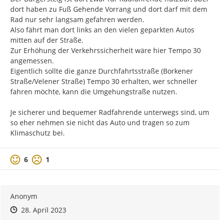
dort haben zu Fuß Gehende Vorrang und dort darf mit dem 
Rad nur sehr langsam gefahren werden.

Also fährt man dort links an den vielen geparkten Autos 
mitten auf der Straße.

Zur Erhöhung der Verkehrssicherheit wäre hier Tempo 30 
angemessen.

Eigentlich sollte die ganze Durchfahrtsstraße (Borkener 
Straße/Velener Straße) Tempo 30 erhalten, wer schneller 
fahren möchte, kann die Umgehungstraße nutzen.

Je sicherer und bequemer Radfahrende unterwegs sind, um 
so eher nehmen sie nicht das Auto und tragen so zum 
Klimaschutz bei.
Positive Bewertung
Negative Bewertung
6
1
Anonym
Zeitpunkt des Erstellens
Zeitpunkt des Erstellens
Zur Äußerung
28. April 2023