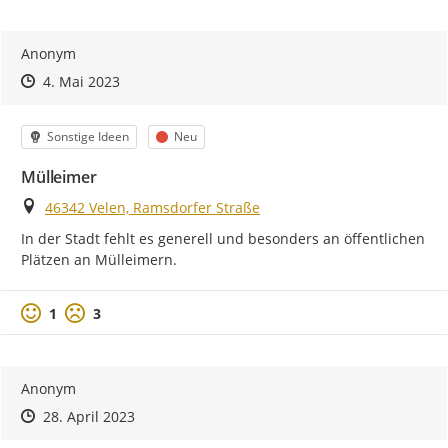
Anonym
Zeitpunkt des Erstellens
Zeitpunkt des Erstellens
Zur Äußerung
4. Mai 2023
Kategorie
Status
Sonstige Ideen
Neu
Mülleimer
Ort
46342 Velen, Ramsdorfer Straße
In der Stadt fehlt es generell und besonders an öffentlichen 
Plätzen an Mülleimern.
Positive Bewertung
Negative Bewertung
1
3
Anonym
Zeitpunkt des Erstellens
Zeitpunkt des Erstellens
Zur Äußerung
28. April 2023