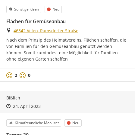
Kategorie
Status
Sonstige Ideen
Neu
Flächen für Gemüseanbau
Ort
46342 Velen, Ramsdorfer Straße
Nach dem Prinzip des Heimatvereins, Flächen schaffen, die 
von Familien für den Gemüseanbau genutzt werden 
können. Somit zumindest eine Möglichkeit für Familien 
ohne eigenen Garten schaffen
Positive Bewertung
Negative Bewertung
2
0
Bißlich
Zeitpunkt des Erstellens
Zeitpunkt des Erstellens
Zur Äußerung
24. April 2023
Kategorie
Status
Klimafreundliche Mobilität
Neu