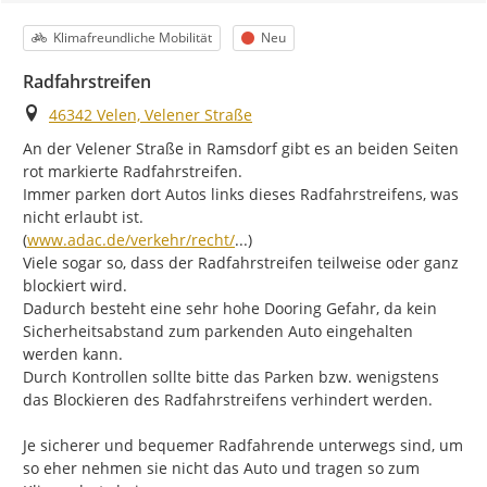
Kategorie
Status
Klimafreundliche Mobilität
Neu
Radfahrstreifen
Ort
46342 Velen, Velener Straße
An der Velener Straße in Ramsdorf gibt es an beiden Seiten 
rot markierte Radfahrstreifen.

Immer parken dort Autos links dieses Radfahrstreifens, was 
nicht erlaubt ist.

https://
verkehrsvorschriften-deutschland
(
www.adac.de/verkehr/recht/
...
)

Viele sogar so, dass der Radfahrstreifen teilweise oder ganz 
blockiert wird.

Dadurch besteht eine sehr hohe Dooring Gefahr, da kein 
Sicherheitsabstand zum parkenden Auto eingehalten 
werden kann.

Durch Kontrollen sollte bitte das Parken bzw. wenigstens 
das Blockieren des Radfahrstreifens verhindert werden.

Je sicherer und bequemer Radfahrende unterwegs sind, um 
so eher nehmen sie nicht das Auto und tragen so zum 