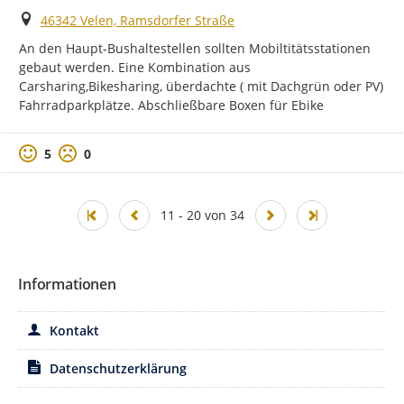
Ort
46342 Velen, Ramsdorfer Straße
An den Haupt-Bushaltestellen sollten Mobiltitätsstationen 
gebaut werden. Eine Kombination aus 
Carsharing,Bikesharing, überdachte ( mit Dachgrün oder PV) 
Fahrradparkplätze. Abschließbare Boxen für Ebike
Positive Bewertung
Negative Bewertung
5
0
11 - 20 von 34
Informationen
Kontakt
Datenschutzerklärung