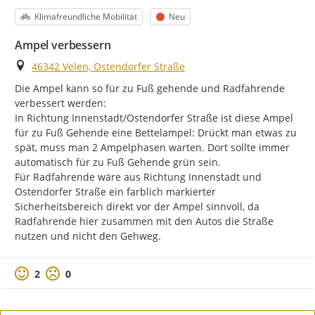
Kategorie
Status
Klimafreundliche Mobilität
Neu
Ampel verbessern
Ort
46342 Velen, Ostendorfer Straße
Die Ampel kann so für zu Fuß gehende und Radfahrende 
verbessert werden:

In Richtung Innenstadt/Ostendorfer Straße ist diese Ampel 
für zu Fuß Gehende eine Bettelampel: Drückt man etwas zu 
spät, muss man 2 Ampelphasen warten. Dort sollte immer 
automatisch für zu Fuß Gehende grün sein.

Für Radfahrende wäre aus Richtung Innenstadt und 
Ostendorfer Straße ein farblich markierter 
Sicherheitsbereich direkt vor der Ampel sinnvoll, da 
Radfahrende hier zusammen mit den Autos die Straße 
nutzen und nicht den Gehweg.
Positive Bewertung
Negative Bewertung
2
0