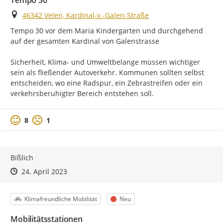
Tempo 30
Ort
46342 Velen, Kardinal-v.-Galen-Straße
Tempo 30 vor dem Maria Kindergarten und durchgehend 
auf der gesamten Kardinal von Galenstrasse

Sicherheit, Klima- und Umweltbelange müssen wichtiger 
sein als fließender Autoverkehr. Kommunen sollten selbst 
entscheiden, wo eine Radspur, ein Zebrastreifen oder ein 
verkehrsberuhigter Bereich entstehen soll.
Positive Bewertung
Negative Bewertung
8
1
Bißlich
Zeitpunkt des Erstellens
Zeitpunkt des Erstellens
Zur Äußerung
24. April 2023
Kategorie
Status
Klimafreundliche Mobilität
Neu
Mobilitätsstationen