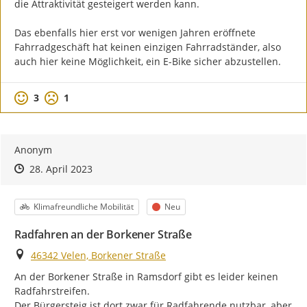
die Attraktivität gesteigert werden kann.

Das ebenfalls hier erst vor wenigen Jahren eröffnete 
Fahrradgeschäft hat keinen einzigen Fahrradständer, also 
auch hier keine Möglichkeit, ein E-Bike sicher abzustellen.
Positive Bewertung
Negative Bewertung
3
1
Anonym
Zeitpunkt des Erstellens
Zeitpunkt des Erstellens
Zur Äußerung
28. April 2023
Kategorie
Status
Klimafreundliche Mobilität
Neu
Radfahren an der Borkener Straße
Ort
46342 Velen, Borkener Straße
An der Borkener Straße in Ramsdorf gibt es leider keinen 
Radfahrstreifen.

Der Bürgersteig ist dort zwar für Radfahrende nutzbar, aber 