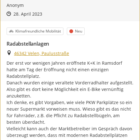
Anonym
Zeitpunkt des Erstellens
Zeitpunkt des Erstellens
Zur Äußerung
28. April 2023
Kategorie
Status
Klimafreundliche Mobilität
Neu
Radabstellanlagen
Ort
46342 Velen, Paulusstraße
Der erst vor wenigen Jahren eröffnete K+K in Ramsdorf 
hatte am Tag der Eröffnung nicht einen einzigen 
Radabstellplatz.

Danach wurden einige veraltete Vorderradhalter aufgestellt. 
Also gibt es dort keine Möglichkeit ein E-Bike vernünftig 
anzuketten.

Ich denke, es gibt Vorgaben, wie viele PKW Parkplätze so ein 
neuer Supermarkt vorweisen muss. Wieso gibt es das nicht 
für Fahrräder, z.B. die Pflicht zu Radabstellbügeln, am 
besten überdacht.

Vielleicht kann auch der Marktbetreiber im Gespräch davon 
überzeugt werden, dass mit modernen Radabstellplätzen 