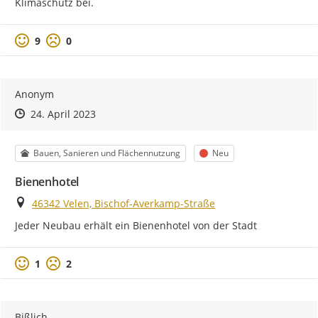
Klimaschutz bei.
Positive Bewertung
Negative Bewertung
9
0
Anonym
Zeitpunkt des Erstellens
Zeitpunkt des Erstellens
Zur Äußerung
24. April 2023
Kategorie
Status
Bauen, Sanieren und Flächennutzung
Neu
Bienenhotel
Ort
46342 Velen, Bischof-Averkamp-Straße
Jeder Neubau erhält ein Bienenhotel von der Stadt
Positive Bewertung
Negative Bewertung
1
2
Bißlich