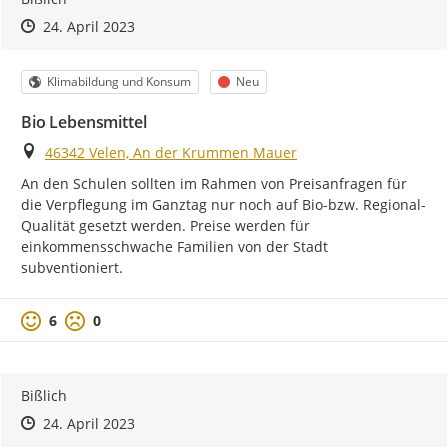
Zeitpunkt des Erstellens
Zeitpunkt des Erstellens
Zur Äußerung
24. April 2023
Kategorie
Status
Klimabildung und Konsum
Neu
Bio Lebensmittel
Ort
46342 Velen, An der Krummen Mauer
An den Schulen sollten im Rahmen von Preisanfragen für 
die Verpflegung im Ganztag nur noch auf Bio-bzw. Regional-
Qualität gesetzt werden. Preise werden für 
einkommensschwache Familien von der Stadt 
subventioniert.
Positive Bewertung
Negative Bewertung
6
0
Bißlich
Zeitpunkt des Erstellens
Zeitpunkt des Erstellens
Zur Äußerung
24. April 2023