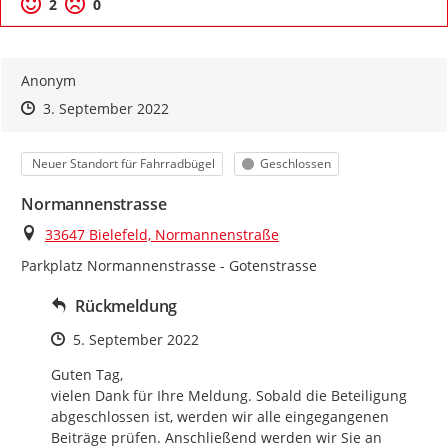
Positive Bewertung
Negative Bewertung
2
0
Anonym
Zeitpunkt des Erstellens
Zeitpunkt des Erstellens
Zur Äußerung
3. September 2022
Kategorie
Status
Neuer Standort für Fahrradbügel
Geschlossen
Normannenstrasse
Ort
33647 Bielefeld, Normannenstraße
Parkplatz Normannenstrasse - Gotenstrasse
Rückmeldung
Zeitpunkt des Erstellens
5. September 2022
Guten Tag,

vielen Dank für Ihre Meldung. Sobald die Beteiligung 
abgeschlossen ist, werden wir alle eingegangenen 
Beiträge prüfen. Anschließend werden wir Sie an 