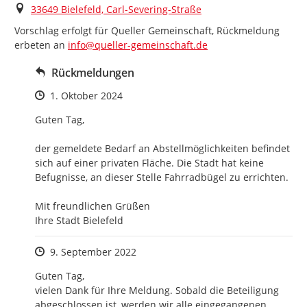
Ort
33649 Bielefeld, Carl-Severing-Straße
Vorschlag erfolgt für Queller Gemeinschaft, Rückmeldung 
erbeten an 
info@queller-gemeinschaft.de
Rückmeldungen
Zeitpunkt des Erstellens
1. Oktober 2024
Guten Tag, 

der gemeldete Bedarf an Abstellmöglichkeiten befindet 
sich auf einer privaten Fläche. Die Stadt hat keine 
Befugnisse, an dieser Stelle Fahrradbügel zu errichten. 

Mit freundlichen Grüßen

Ihre Stadt Bielefeld
Zeitpunkt des Erstellens
9. September 2022
Guten Tag,

vielen Dank für Ihre Meldung. Sobald die Beteiligung 
abgeschlossen ist, werden wir alle eingegangenen 