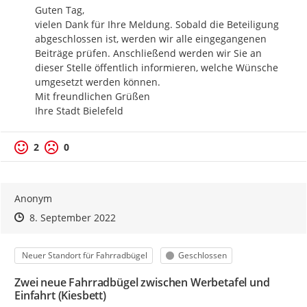
Guten Tag,

vielen Dank für Ihre Meldung. Sobald die Beteiligung 
abgeschlossen ist, werden wir alle eingegangenen 
Beiträge prüfen. Anschließend werden wir Sie an 
dieser Stelle öffentlich informieren, welche Wünsche 
umgesetzt werden können.

Mit freundlichen Grüßen

Ihre Stadt Bielefeld
Positive Bewertung
Negative Bewertung
2
0
Anonym
Zeitpunkt des Erstellens
Zeitpunkt des Erstellens
Zur Äußerung
8. September 2022
Kategorie
Status
Neuer Standort für Fahrradbügel
Geschlossen
Zwei neue Fahrradbügel zwischen Werbetafel und
Einfahrt (Kiesbett)