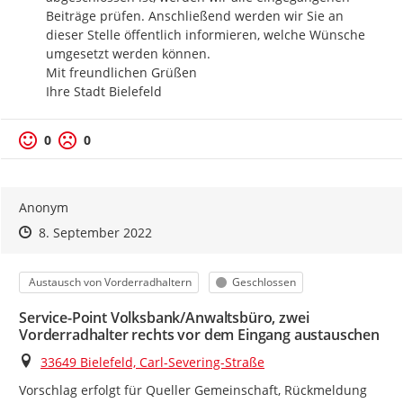
Beiträge prüfen. Anschließend werden wir Sie an 
dieser Stelle öffentlich informieren, welche Wünsche 
umgesetzt werden können.

Mit freundlichen Grüßen

Ihre Stadt Bielefeld
Positive Bewertung
Negative Bewertung
0
0
Anonym
Zeitpunkt des Erstellens
Zeitpunkt des Erstellens
Zur Äußerung
8. September 2022
Kategorie
Status
Austausch von Vorderradhaltern
Geschlossen
Service-Point Volksbank/Anwaltsbüro, zwei
Vorderradhalter rechts vor dem Eingang austauschen
Ort
33649 Bielefeld, Carl-Severing-Straße
Vorschlag erfolgt für Queller Gemeinschaft, Rückmeldung 