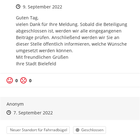
Zeitpunkt des Erstellens
9. September 2022
Guten Tag,

vielen Dank für Ihre Meldung. Sobald die Beteiligung 
abgeschlossen ist, werden wir alle eingegangenen 
Beiträge prüfen. Anschließend werden wir Sie an 
dieser Stelle öffentlich informieren, welche Wünsche 
umgesetzt werden können.

Mit freundlichen Grüßen

Ihre Stadt Bielefeld
Positive Bewertung
Negative Bewertung
0
0
Anonym
Zeitpunkt des Erstellens
Zeitpunkt des Erstellens
Zur Äußerung
7. September 2022
Kategorie
Status
Neuer Standort für Fahrradbügel
Geschlossen