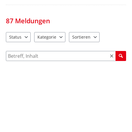
87
Meldungen
Status
Kategorie
Sortieren
1 Einträge verfügbar. Benutzen Sie "Pfeiltaste oben" und "Pfeil
3 Einträge verfügbar. Benutzen Sie "Pfeiltaste ob
4 Einträge verfügbar. Benutzen 
Suche nach Meldungen und Kommentaren