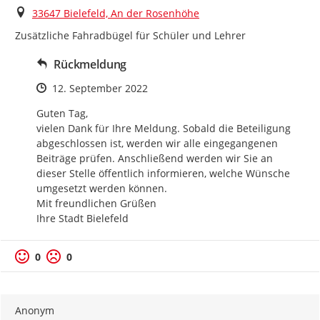
Ort
33647 Bielefeld, An der Rosenhöhe
Zusätzliche Fahradbügel für Schüler und Lehrer
Rückmeldung
Zeitpunkt des Erstellens
12. September 2022
Guten Tag,

vielen Dank für Ihre Meldung. Sobald die Beteiligung 
abgeschlossen ist, werden wir alle eingegangenen 
Beiträge prüfen. Anschließend werden wir Sie an 
dieser Stelle öffentlich informieren, welche Wünsche 
umgesetzt werden können.

Mit freundlichen Grüßen

Ihre Stadt Bielefeld
Positive Bewertung
Negative Bewertung
0
0
Anonym