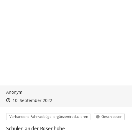
Anonym
Zeitpunkt des Erstellens
Zeitpunkt des Erstellens
Zur Äußerung
10. September 2022
Kategorie
Status
Vorhandene Fahrradbügel ergänzen/reduzieren
Geschlossen
Schulen an der Rosenhöhe