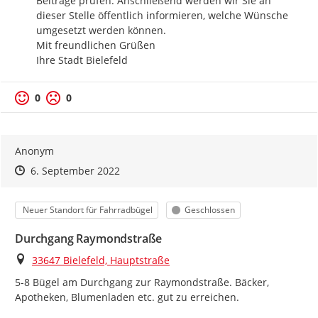
Beiträge prüfen. Anschließend werden wir Sie an 
dieser Stelle öffentlich informieren, welche Wünsche 
umgesetzt werden können.

Mit freundlichen Grüßen

Ihre Stadt Bielefeld
Positive Bewertung
Negative Bewertung
0
0
Anonym
Zeitpunkt des Erstellens
Zeitpunkt des Erstellens
Zur Äußerung
6. September 2022
Kategorie
Status
Neuer Standort für Fahrradbügel
Geschlossen
Durchgang Raymondstraße
Ort
33647 Bielefeld, Hauptstraße
5-8 Bügel am Durchgang zur Raymondstraße. Bäcker, 
Apotheken, Blumenladen etc. gut zu erreichen.