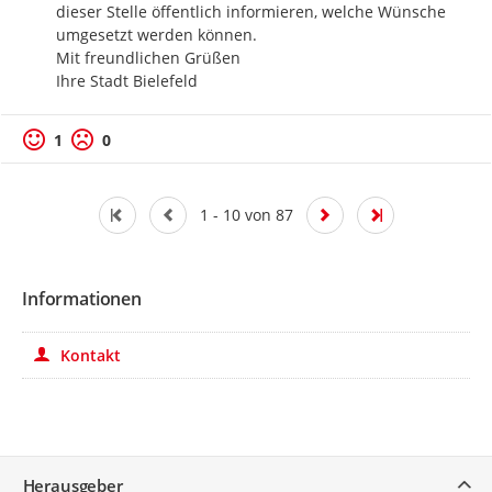
dieser Stelle öffentlich informieren, welche Wünsche 
umgesetzt werden können.

Mit freundlichen Grüßen

Ihre Stadt Bielefeld
Positive Bewertung
Negative Bewertung
1
0
1 - 10 von 87
Informationen
Kontakt
Service
Herausgeber