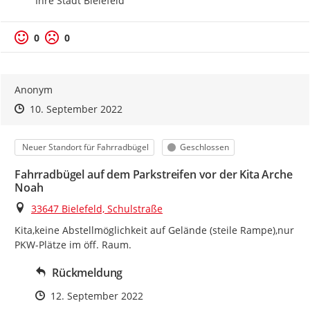
Ihre Stadt Bielefeld
Positive Bewertung
Negative Bewertung
0
0
Anonym
Zeitpunkt des Erstellens
Zeitpunkt des Erstellens
Zur Äußerung
10. September 2022
Kategorie
Status
Neuer Standort für Fahrradbügel
Geschlossen
Fahrradbügel auf dem Parkstreifen vor der Kita Arche
Noah
Ort
33647 Bielefeld, Schulstraße
Kita,keine Abstellmöglichkeit auf Gelände (steile Rampe),nur 
PKW-Plätze im öff. Raum.
Rückmeldung
Zeitpunkt des Erstellens
12. September 2022