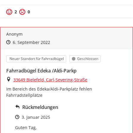
Positive Bewertung
Negative Bewertung
2
0
Anonym
Zeitpunkt des Erstellens
Zeitpunkt des Erstellens
Zur Äußerung
6. September 2022
Kategorie
Status
Neuer Standort für Fahrradbügel
Geschlossen
Fahrradbügel Edeka /Aldi-Parkp
Ort
33649 Bielefeld, Carl-Severing-Straße
Im Bereich des Edeka/Aldi-Parkplatz fehlen 
Fahrradstellplätze
Rückmeldungen
Zeitpunkt des Erstellens
3. Januar 2025
Guten Tag,
