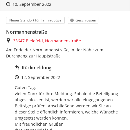
Zeitpunkt des Erstellens
Zeitpunkt des Erstellens
Zur Äußerung
10. September 2022
Kategorie
Status
Neuer Standort für Fahrradbügel
Geschlossen
Normannenstraße
Ort
33647 Bielefeld, Normannenstraße
Am Ende der Normannenstraße, in der Nähe zum 
Durchgang zur Hauptstraße
Rückmeldung
Zeitpunkt des Erstellens
12. September 2022
Guten Tag,

vielen Dank für Ihre Meldung. Sobald die Beteiligung 
abgeschlossen ist, werden wir alle eingegangenen 
Beiträge prüfen. Anschließend werden wir Sie an 
dieser Stelle öffentlich informieren, welche Wünsche 
umgesetzt werden können.

Mit freundlichen Grüßen
