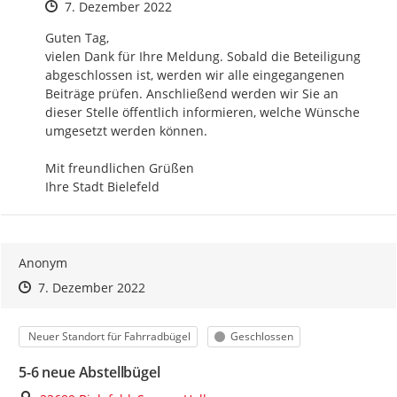
Zeitpunkt des Erstellens
7. Dezember 2022
Guten Tag,

vielen Dank für Ihre Meldung. Sobald die Beteiligung 
abgeschlossen ist, werden wir alle eingegangenen 
Beiträge prüfen. Anschließend werden wir Sie an 
dieser Stelle öffentlich informieren, welche Wünsche 
umgesetzt werden können.

Mit freundlichen Grüßen

Ihre Stadt Bielefeld
Anonym
Zeitpunkt des Erstellens
Zeitpunkt des Erstellens
Zur Äußerung
7. Dezember 2022
Kategorie
Status
Neuer Standort für Fahrradbügel
Geschlossen
5-6 neue Abstellbügel