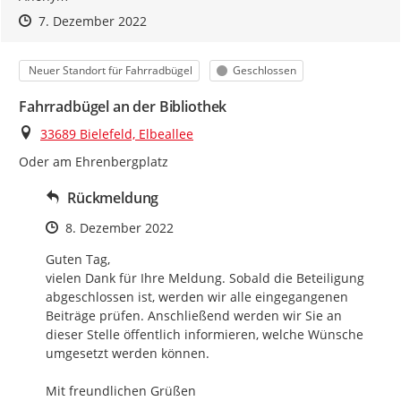
Zeitpunkt des Erstellens
Zeitpunkt des Erstellens
Zur Äußerung
7. Dezember 2022
Kategorie
Status
Neuer Standort für Fahrradbügel
Geschlossen
Fahrradbügel an der Bibliothek
Ort
33689 Bielefeld, Elbeallee
Oder am Ehrenbergplatz
Rückmeldung
Zeitpunkt des Erstellens
8. Dezember 2022
Guten Tag,

vielen Dank für Ihre Meldung. Sobald die Beteiligung 
abgeschlossen ist, werden wir alle eingegangenen 
Beiträge prüfen. Anschließend werden wir Sie an 
dieser Stelle öffentlich informieren, welche Wünsche 
umgesetzt werden können.

Mit freundlichen Grüßen
