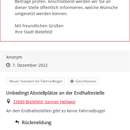
Beiträge prüfen. Anschließend werden wir Sie an 
dieser Stelle öffentlich informieren, welche Wünsche 
umgesetzt werden können.

Mit freundlichen Grüßen

Ihre Stadt Bielefeld
Anonym
Zeitpunkt des Erstellens
Zeitpunkt des Erstellens
Zur Äußerung
7. Dezember 2022
Kategorie
Status
Neuer Standort für Fahrradbügel
Geschlossen
Unbedingt Abstellplätze an der Endhaltestelle
Ort
33689 Bielefeld, Senner Hellweg
An den Endhaltestellen gibt es keine Fahrradbügel
Rückmeldung