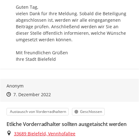
Guten Tag,

vielen Dank für Ihre Meldung. Sobald die Beteiligung 
abgeschlossen ist, werden wir alle eingegangenen 
Beiträge prüfen. Anschließend werden wir Sie an 
dieser Stelle öffentlich informieren, welche Wünsche 
umgesetzt werden können.

Mit freundlichen Grüßen

Ihre Stadt Bielefeld
Anonym
Zeitpunkt des Erstellens
Zeitpunkt des Erstellens
Zur Äußerung
7. Dezember 2022
Kategorie
Status
Austausch von Vorderradhaltern
Geschlossen
Etliche Vorderradhalter sollten ausgetaischt werden
Ort
33689 Bielefeld, Vennhofallee