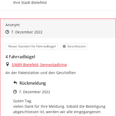
Ihre Stadt Bielefeld
Anonym
Zeitpunkt des Erstellens
Zeitpunkt des Erstellens
Zur Äußerung
7. Dezember 2022
Kategorie
Status
Neuer Standort für Fahrradbügel
Geschlossen
4 Fahrradbügel
Ort
33689 Bielefeld, Sennestadtring
An der Paketstation und den Geschäften
Rückmeldung
Zeitpunkt des Erstellens
7. Dezember 2022
Guten Tag,

vielen Dank für Ihre Meldung. Sobald die Beteiligung 
abgeschlossen ist, werden wir alle eingegangenen 