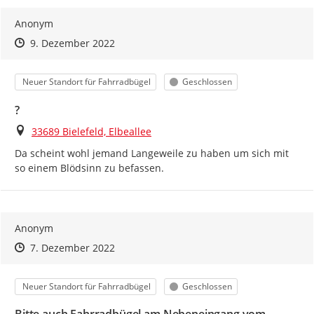
Meldung gespeichert wird.
Anonym
Zeitpunkt des Erstellens
Zeitpunkt des Erstellens
Zur Äußerung
9. Dezember 2022
Kategorie
Status
Neuer Standort für Fahrradbügel
Geschlossen
?
Ort
33689 Bielefeld, Elbeallee
Da scheint wohl jemand Langeweile zu haben um sich mit 
so einem Blödsinn zu befassen.
Anonym
Zeitpunkt des Erstellens
Zeitpunkt des Erstellens
Zur Äußerung
7. Dezember 2022
Kategorie
Status
Neuer Standort für Fahrradbügel
Geschlossen