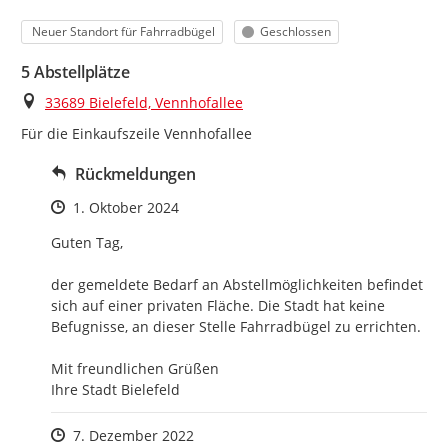
Kategorie
Status
Neuer Standort für Fahrradbügel
Geschlossen
5 Abstellplätze
Ort
33689 Bielefeld, Vennhofallee
Für die Einkaufszeile Vennhofallee
Rückmeldungen
Zeitpunkt des Erstellens
1. Oktober 2024
Guten Tag, 

der gemeldete Bedarf an Abstellmöglichkeiten befindet 
sich auf einer privaten Fläche. Die Stadt hat keine 
Befugnisse, an dieser Stelle Fahrradbügel zu errichten. 

Mit freundlichen Grüßen

Ihre Stadt Bielefeld
Zeitpunkt des Erstellens
7. Dezember 2022