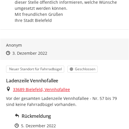
dieser Stelle öffentlich informieren, welche Wünsche 
umgesetzt werden können.

Mit freundlichen Grüßen

Ihre Stadt Bielefeld
Anonym
Zeitpunkt des Erstellens
Zeitpunkt des Erstellens
Zur Äußerung
3. Dezember 2022
Kategorie
Status
Neuer Standort für Fahrradbügel
Geschlossen
Ladenzeile Vennhofallee
Ort
33689 Bielefeld, Vennhofallee
Vor der gesamten Ladenzeile Vennhofallee - Nr. 57 bis 79 
sind keine Fahrradbügel vorhanden.
Rückmeldung
Zeitpunkt des Erstellens
5. Dezember 2022