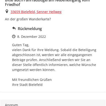
Bitte auch Fahrradbügel am Nebeneingang vom
Friedhof
Ort
33659 Bielefeld, Senner Hellweg
An der großen Wanderkarte?
Rückmeldung
Zeitpunkt des Erstellens
8. Dezember 2022
Guten Tag,

vielen Dank für Ihre Meldung. Sobald die Beteiligung 
abgeschlossen ist, werden wir alle eingegangenen 
Beiträge prüfen. Anschließend werden wir Sie an 
dieser Stelle öffentlich informieren, welche Wünsche 
umgesetzt werden können.

Mit freundlichen Grüßen

Ihre Stadt Bielefeld
Anonym