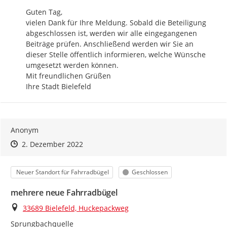
Guten Tag,

vielen Dank für Ihre Meldung. Sobald die Beteiligung 
abgeschlossen ist, werden wir alle eingegangenen 
Beiträge prüfen. Anschließend werden wir Sie an 
dieser Stelle öffentlich informieren, welche Wünsche 
umgesetzt werden können.

Mit freundlichen Grüßen

Ihre Stadt Bielefeld
Anonym
Zeitpunkt des Erstellens
Zeitpunkt des Erstellens
Zur Äußerung
2. Dezember 2022
Kategorie
Status
Neuer Standort für Fahrradbügel
Geschlossen
mehrere neue Fahrradbügel
Ort
33689 Bielefeld, Huckepackweg
Sprungbachquelle