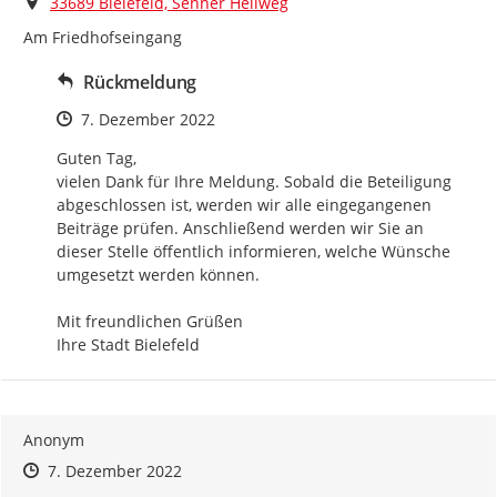
Ort
33689 Bielefeld, Senner Hellweg
Am Friedhofseingang
Rückmeldung
Zeitpunkt des Erstellens
7. Dezember 2022
Guten Tag,

vielen Dank für Ihre Meldung. Sobald die Beteiligung 
abgeschlossen ist, werden wir alle eingegangenen 
Beiträge prüfen. Anschließend werden wir Sie an 
dieser Stelle öffentlich informieren, welche Wünsche 
umgesetzt werden können.

Mit freundlichen Grüßen

Ihre Stadt Bielefeld
Anonym
Zeitpunkt des Erstellens
Zeitpunkt des Erstellens
Zur Äußerung
7. Dezember 2022