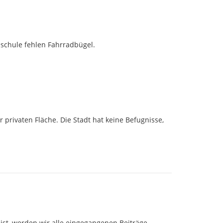
dschule fehlen Fahrradbügel.
 privaten Fläche. Die Stadt hat keine Befugnisse, 
ist, werden wir alle eingegangenen Beiträge 