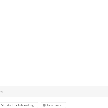
Klicken Sie auf "Meldung abs
ym
orie
Status
 Standort für Fahrradbügel
Geschlossen