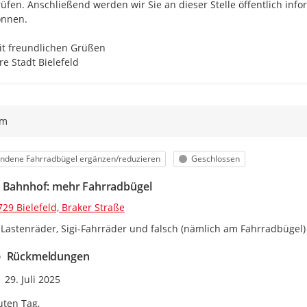
üfen. Anschließend werden wir Sie an dieser Stelle öffentlich in
nnen.

t freundlichen Grüßen

re Stadt Bielefeld
ym
orie
Status
ndene Fahrradbügel ergänzen/reduzieren
Geschlossen
 Bahnhof: mehr Fahrradbügel
29 Bielefeld, Braker Straße
Lastenräder, Sigi-Fahrräder und falsch (nämlich am Fahrradbügel)
Rückmeldungen
Zeitpunkt des Erstellens
29. Juli 2025
ten Tag, 
