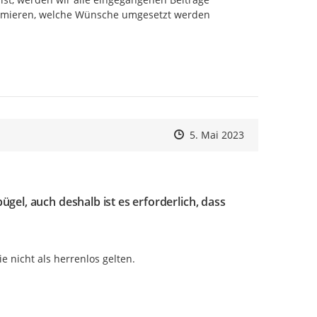
formieren, welche Wünsche umgesetzt werden 
Zeitpunkt des Erstellens
Zeitpunkt des Erstellens
Zur Äußerung
5. Mai 2023
el, auch deshalb ist es erforderlich, dass
ie nicht als herrenlos gelten.