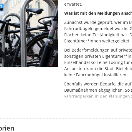
erwartet.
Was ist mit den Meldungen ansch
Zunächst wurde geprüft, wer im Be
Fahrradbügeln gemeldet wurde. Gru
Flächen keine Zuständigkeit hat.
Eigentümer*innen weitergeleitet.
Bei Bedarfsmeldungen auf privat
sonstigen privaten Eigentümer*i
Einzelhandel soll eine Lösung fü
Ansonsten kann die Stadt Bielefel
keine Fahrradbügel installieren.
Ebenfalls werden Bedarfe, die auf
Baumaßnahmen abgeglichen. So s
Fahrradparken in den Planungen 
berücksichtigt werden. Zeitgleich
Fahrradbügel kurzfristig install
demontiert werden müssen.
Was ist der aktuelle Stand?
orien