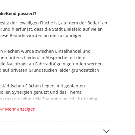
ließend passiert?
sitz der jeweiligen Fläche ist, auf dem der Bedarf an
nd hierfür ist, dass die Stadt Bielefeld auf vielen
 Diese Bedarfe wurden an die zuständigen
en Flächen wurde zwischen Einzelhandel und
nnen unterschieden. In Absprache mit dem
r die Nachfrage an Fahrradbügeln gefunden werden.
d auf privaten Grundstücken leider grundsätzlich
 städtischen Flächen liegen, mit geplanten
ollen Synergien genutzt und das Thema
zu den einzelnen Maßnahmen bereits frühzeitig
 wird mit diesem Abgleich vermieden, dass
Mehr anzeigen
iert und bald aufgrund einer Baumaßnahme wieder