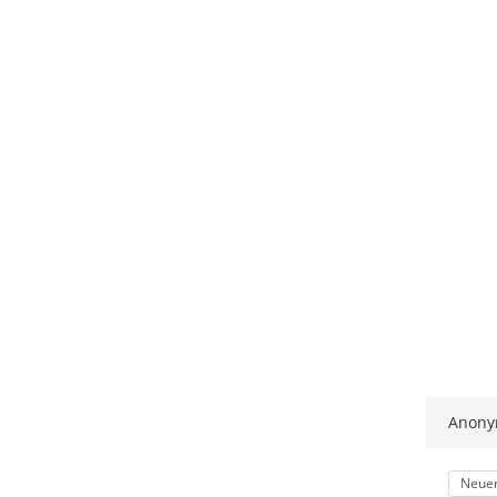
Anon
Kateg
Neuer