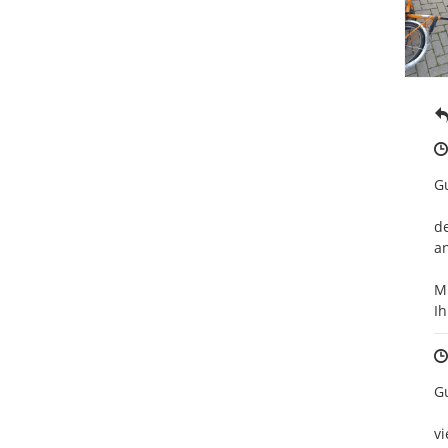
Gu
de
an
Mi
Ih
Gu
vi