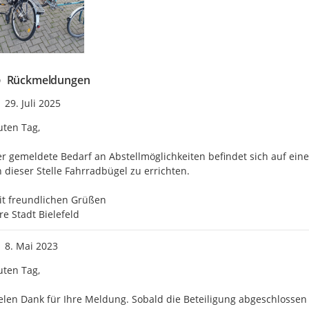
Rückmeldungen
Zeitpunkt des Erstellens
29. Juli 2025
ten Tag, 

r gemeldete Bedarf an Abstellmöglichkeiten befindet sich auf einer
 dieser Stelle Fahrradbügel zu errichten. 

t freundlichen Grüßen

re Stadt Bielefeld
Zeitpunkt des Erstellens
8. Mai 2023
ten Tag,

elen Dank für Ihre Meldung. Sobald die Beteiligung abgeschlossen 