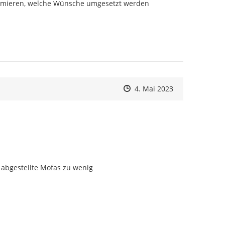
formieren, welche Wünsche umgesetzt werden 
Zeitpunkt des Erstellens
Zeitpunkt des Erstellens
Zur Äußerung
4. Mai 2023
 abgestellte Mofas zu wenig