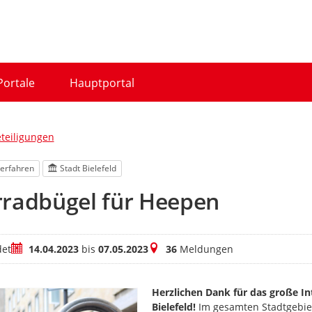
Portale
Hauptportal
eteiligungen
erfahren
Stadt Bielefeld
rradbügel für Heepen
Zeitraum
Meldungen
et
14.04.2023
bis
07.05.2023
36
Meldungen
Herzlichen Dank für das große I
Bielefeld!
Im gesamten Stadtgebie