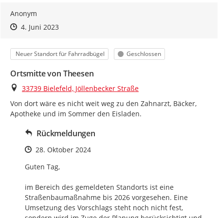
Anonym
Zeitpunkt des Erstellens
Zeitpunkt des Erstellens
Zur Äußerung
4. Juni 2023
Kategorie
Status
Neuer Standort für Fahrradbügel
Geschlossen
Ortsmitte von Theesen
Ort
33739 Bielefeld, Jöllenbecker Straße
Von dort wäre es nicht weit weg zu den Zahnarzt, Bäcker, 
Apotheke und im Sommer den Eisladen.
Rückmeldungen
Zeitpunkt des Erstellens
28. Oktober 2024
Guten Tag, 

im Bereich des gemeldeten Standorts ist eine 
Straßenbaumaßnahme bis 2026 vorgesehen. Eine 
Umsetzung des Vorschlags steht noch nicht fest, 
sondern wird im Zuge der Planung berücksichtigt und 