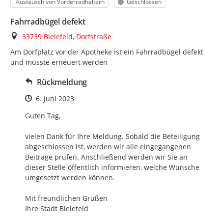
Kategorie
Status
Austausch von Vorderradhaltern
Geschlossen
Fahrradbügel defekt
Ort
33739 Bielefeld, Dorfstraße
Am Dorfplatz vor der Apotheke ist ein Fahrradbügel defekt 
und müsste erneuert werden
Rückmeldung
Zeitpunkt des Erstellens
6. Juni 2023
Guten Tag,

vielen Dank für Ihre Meldung. Sobald die Beteiligung 
abgeschlossen ist, werden wir alle eingegangenen 
Beiträge prüfen. Anschließend werden wir Sie an 
dieser Stelle öffentlich informieren, welche Wünsche 
umgesetzt werden können.

Mit freundlichen Grüßen

Ihre Stadt Bielefeld