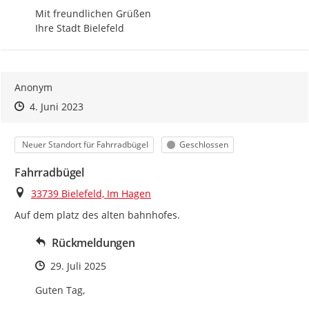
Mit freundlichen Grüßen

Ihre Stadt Bielefeld
Anonym
Zeitpunkt des Erstellens
Zeitpunkt des Erstellens
Zur Äußerung
4. Juni 2023
Kategorie
Status
Neuer Standort für Fahrradbügel
Geschlossen
Fahrradbügel
Ort
33739 Bielefeld, Im Hagen
Auf dem platz des alten bahnhofes.
Rückmeldungen
Zeitpunkt des Erstellens
29. Juli 2025
Guten Tag, 
