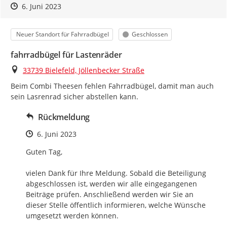
Zeitpunkt des Erstellens
Zeitpunkt des Erstellens
Zur Äußerung
6. Juni 2023
Kategorie
Status
Neuer Standort für Fahrradbügel
Geschlossen
fahrradbügel für Lastenräder
Ort
33739 Bielefeld, Jöllenbecker Straße
Beim Combi Theesen fehlen Fahrradbügel, damit man auch 
sein Lasrenrad sicher abstellen kann.
Rückmeldung
Zeitpunkt des Erstellens
6. Juni 2023
Guten Tag,

vielen Dank für Ihre Meldung. Sobald die Beteiligung 
abgeschlossen ist, werden wir alle eingegangenen 
Beiträge prüfen. Anschließend werden wir Sie an 
dieser Stelle öffentlich informieren, welche Wünsche 
umgesetzt werden können.
