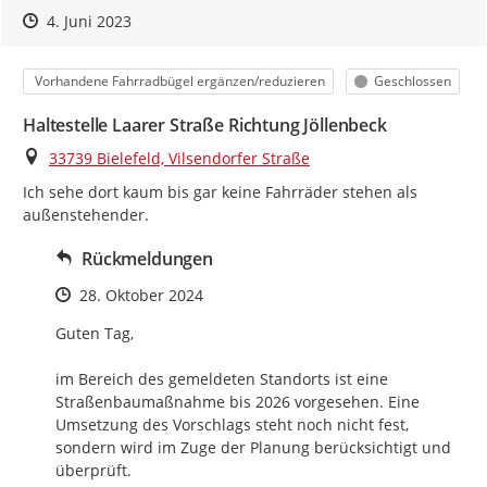
Zeitpunkt des Erstellens
Zeitpunkt des Erstellens
Zur Äußerung
4. Juni 2023
Kategorie
Status
Vorhandene Fahrradbügel ergänzen/reduzieren
Geschlossen
Haltestelle Laarer Straße Richtung Jöllenbeck
Ort
33739 Bielefeld, Vilsendorfer Straße
Ich sehe dort kaum bis gar keine Fahrräder stehen als 
außenstehender.
Rückmeldungen
Zeitpunkt des Erstellens
28. Oktober 2024
Guten Tag, 

im Bereich des gemeldeten Standorts ist eine 
Straßenbaumaßnahme bis 2026 vorgesehen. Eine 
Umsetzung des Vorschlags steht noch nicht fest, 
sondern wird im Zuge der Planung berücksichtigt und 
überprüft. 
