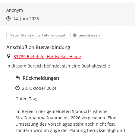
Meldung gespeichert wird.
Anonym
Zeitpunkt des Erstellens
Zeitpunkt des Erstellens
Zur Äußerung
14. Juni 2023
Kategorie
Status
Neuer Standort für Fahrradbügel
Geschlossen
Anschluß an Busverbindung
Ort
33739 Bielefeld, Heidsieker Heide
In diesem Bereich befindet sich eine Bushaltestelle
Rückmeldungen
Zeitpunkt des Erstellens
28. Oktober 2024
Guten Tag, 

im Bereich des gemeldeten Standorts ist eine 
Straßenbaumaßnahme bis 2026 vorgesehen. Eine 
Umsetzung des Vorschlages steht noch nicht fest, 
sondern wird im Zuge der Planung berücksichtigt und 