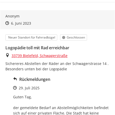
Anonym
Zeitpunkt des Erstellens
Zeitpunkt des Erstellens
Zur Äußerung
6. Juni 2023
Kategorie
Status
Neuer Standort für Fahrradbügel
Geschlossen
Logopädie toll mit Rad erreichbar
Ort
33739 Bielefeld, Schwagerstraße
Sichereres Abstellen der Räder an der Schwagerstrasse 14 . 
Besonders unten bei der Logopädie
Rückmeldungen
Zeitpunkt des Erstellens
29. Juli 2025
Guten Tag, 

der gemeldete Bedarf an Abstellmöglichkeiten befindet 
sich auf einer privaten Fläche. Die Stadt hat keine 