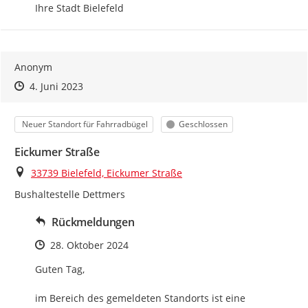
Ihre Stadt Bielefeld
Anonym
Zeitpunkt des Erstellens
Zeitpunkt des Erstellens
Zur Äußerung
4. Juni 2023
Kategorie
Status
Neuer Standort für Fahrradbügel
Geschlossen
Eickumer Straße
Ort
33739 Bielefeld, Eickumer Straße
Bushaltestelle Dettmers
Rückmeldungen
Zeitpunkt des Erstellens
28. Oktober 2024
Guten Tag, 

im Bereich des gemeldeten Standorts ist eine 