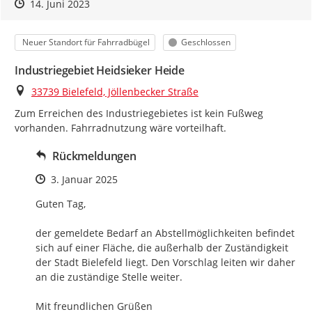
Zeitpunkt des Erstellens
Zeitpunkt des Erstellens
Zur Äußerung
14. Juni 2023
Kategorie
Status
Neuer Standort für Fahrradbügel
Geschlossen
Industriegebiet Heidsieker Heide
Ort
33739 Bielefeld, Jöllenbecker Straße
Zum Erreichen des Industriegebietes ist kein Fußweg 
vorhanden. Fahrradnutzung wäre vorteilhaft.
Rückmeldungen
Zeitpunkt des Erstellens
3. Januar 2025
Guten Tag, 

der gemeldete Bedarf an Abstellmöglichkeiten befindet 
sich auf einer Fläche, die außerhalb der Zuständigkeit 
der Stadt Bielefeld liegt. Den Vorschlag leiten wir daher 
an die zuständige Stelle weiter.

Mit freundlichen Grüßen
