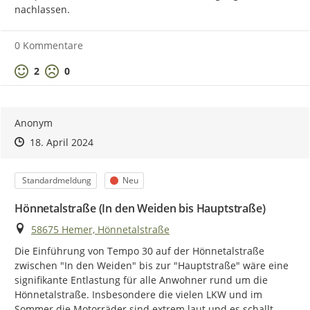
nachlassen.
0 Kommentare
Positive Bewertung
Negative Bewertung
2
0
Anonym
Zeitpunkt des Erstellens
Zeitpunkt des Erstellens
Zur Äußerung
18. April 2024
Kategorie
Status
Standardmeldung
Neu
Hönnetalstraße (In den Weiden bis Hauptstraße)
Ort
58675 Hemer, Hönnetalstraße
Die Einführung von Tempo 30 auf der Hönnetalstraße 
zwischen "In den Weiden" bis zur "Hauptstraße" wäre eine 
signifikante Entlastung für alle Anwohner rund um die 
Hönnetalstraße. Insbesondere die vielen LKW und im 
Sommer die Motorräder sind extrem laut und es schallt 