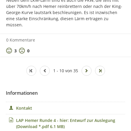
Neben dem LKW-Lärm sind es auch die PKW, die teils mit 
über 70km/h nach Hemer reinbrettern oder nach der King-
George-Kurve lautstark beschleunigen. Es ist inzwischen 
eine starke Einschränkung, diesen Lärm ertragen zu 
müssen.
0 Kommentare
Positive Bewertung
Negative Bewertung
3
0
1 - 10 von 35
Informationen
Kontakt
LAP Hemer Runde 4 - hier: Entwurf zur Auslegung
(Download *.pdf 6.1 MB)