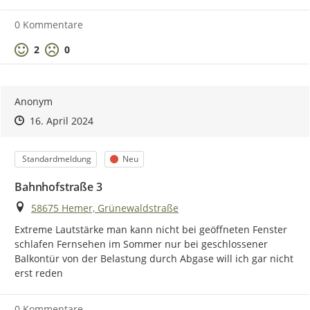
0 Kommentare
Positive Bewertung
Negative Bewertung
2
0
Anonym
Zeitpunkt des Erstellens
Zeitpunkt des Erstellens
Zur Äußerung
16. April 2024
Kategorie
Status
Standardmeldung
Neu
Bahnhofstraße 3
Ort
58675 Hemer, Grünewaldstraße
Extreme Lautstärke man kann nicht bei geöffneten Fenster 
schlafen Fernsehen im Sommer nur bei geschlossener 
Balkontür von der Belastung durch Abgase will ich gar nicht 
erst reden
0 Kommentare