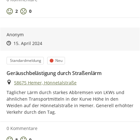
Positive Bewertung
Negative Bewertung
2
0
Anonym
Zeitpunkt des Erstellens
Zeitpunkt des Erstellens
Zur Äußerung
15. April 2024
Kategorie
Status
Standardmeldung
Neu
Geräuschbelästigung durch Straßenlärm
Ort
58675 Hemer, Hönnetalstraße
Täglicher Lärm durch starkes Abbremsen von LKWs und 
ähnlichen Transportmitteln in der Kurve Höhe In den 
Weiden auf der Hönnetalstraße in Hemer. Generell erhöhter 
Verkehr durch den Tag.
0 Kommentare
Positive Bewertung
Negative Bewertung
8
0