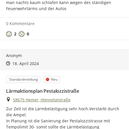
man nachts kaum schlafen kann wegen des ständigen 
Lärmkarten der Haupteisenbahnstrecken des Bundes
Feuerwehrlärms und der Autos
erreichen Sie hier:
GeoPortal.EBA - Verfügbare
Kartendienste von GeoPortal.EBA (eisenbahn-bundesamt.de)
0 Kommentare
[1]
in NRW sind dies die Städte und Gemeinden
[2]
Landesamt für Natur, Umwelt und Verbraucherschutz
Positive Bewertung
Negative Bewertung
2
0
des Landes NRW
Anonym
Zeitpunkt des Erstellens
Zeitpunkt des Erstellens
Zur Äußerung
18. April 2024
Kategorie
Status
Standardmeldung
Neu
Lärmaktionsplan Pestalozzistraße
Ort
58675 Hemer, Hönnetalstraße
Zur Zeit ist die Lärmbelästigung sehr hoch.Verstärkt durch 
die Ampel.

In Planung ist die Sanierung der Pestalozzistrasse mit 
Tempolimit 30- somit sollte die Lärmbelästigung 