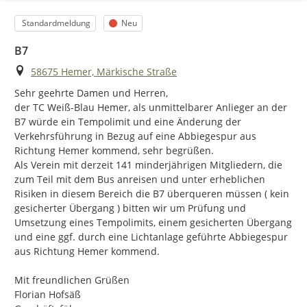
der Bedeutung der unterschiedlichen Farben vertraut:
Kategorie
Status
Standardmeldung
Neu
B7
Ort
58675 Hemer, Märkische Straße
Sehr geehrte Damen und Herren,

der TC Weiß-Blau Hemer, als unmittelbarer Anlieger an der 
B7 würde ein Tempolimit und eine Änderung der 
Verkehrsführung in Bezug auf eine Abbiegespur aus 
Richtung Hemer kommend, sehr begrüßen.

Als Verein mit derzeit 141 minderjährigen Mitgliedern, die 
zum Teil mit dem Bus anreisen und unter erheblichen 
Risiken in diesem Bereich die B7 überqueren müssen ( kein 
Verschieben oder vergrößern Sie den Kartenausschnitt
gesicherter Übergang ) bitten wir um Prüfung und 
bei Bedarf.
Umsetzung eines Tempolimits, einem gesicherten Übergang 
Markieren Sie einen Ort mit der Maus in der Karte oder
und eine ggf. durch eine Lichtanlage geführte Abbiegespur 
suchen Sie eine bestimmte Adresse, auf den / die sich
aus Richtung Hemer kommend.

Ihr Hinweis bezieht.
Teilen Sie uns Ihre Meinung in den entsprechenden
Mit freundlichen Grüßen

Textfeldern mit. Die Angabe der E-Mail-Adresse ist
Florian Hofsäß

dabei freiwillig und dient lediglich dem am Eingabefeld