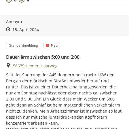
Anonym
Zeitpunkt des Erstellens
Zeitpunkt des Erstellens
Zur Äußerung
15. April 2024
Kategorie
Status
Standardmeldung
Neu
Dauerlärm zwischen 5:00 und 2:00
Ort
58675 Hemer, Haarweg
Seit der Sperrung der A45 donnern noch mehr LKW den 
Berg an der märkischen Straße entweder herauf und 
runter. Das ist zu einer Dauerbeschallung geworden, die 
nur am Sonntag nachlässt oder eben nachts ca. zwischen 
2:00 und 5:00 Uhr. Ein Glück, dass mein Wecker um 5:00 
geht, denn an Schlaf ist beim morgendlichen Verkehrslärm 
nicht zu denken. Mein Arbeitszimmer ist inzwischen so laut, 
dass ich nur mit schallunterdrückenden Kopfhörern 
konzentriert arbeiten kann.
