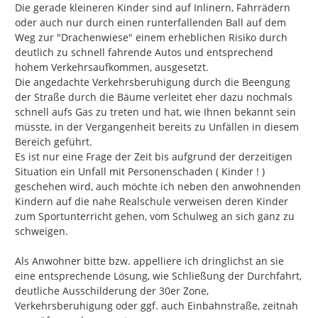
Stellungnahme zu den Inhalten zukommen zu lassen. Der
Die gerade kleineren Kinder sind auf Inlinern, Fahrrädern 
Entwurf des Lärmaktionsplanes wird ergänzend im Rathaus
oder auch nur durch einen runterfallenden Ball auf dem 
der Stadt Hemer – Zimmer 715 (7. Etage), Hademareplatz 44,
Weg zur "Drachenwiese" einem erheblichen Risiko durch 
58675 Hemer zur Einsichtnahme vorgehalten.
deutlich zu schnell fahrende Autos und entsprechend 
Stellungnahmen können schriftlich hier über das
hohem Verkehrsaufkommen, ausgesetzt.

Beteiligungsportal, per E-Mail an
Die angedachte Verkehrsberuhigung durch die Beengung 
laerm@hemer.de
oder auf
dem Postweg (Stadt Hemer, Fachdienst 5.2 Verkehrsplanung
der Straße durch die Bäume verleitet eher dazu nochmals 
und Straßenbau, Hademareplatz 44, 58675 Hemer)
schnell aufs Gas zu treten und hat, wie Ihnen bekannt sein 
vorgebracht werden.
müsste, in der Vergangenheit bereits zu Unfällen in diesem 
Bereich geführt.

Wie kann ich mich über dieses Portal beteiligen?
Es ist nur eine Frage der Zeit bis aufgrund der derzeitigen 
Grundsätzlich kann sich jede Person oder Einrichtung an
Situation ein Unfall mit Personenschaden ( Kinder ! ) 
der Lärmaktionsplanung beteiligen. Eine Registrierung oder
geschehen wird, auch möchte ich neben den anwohnenden 
Anmeldung ist dafür nicht zwingend erforderlich, da wir
Kindern auf die nahe Realschule verweisen deren Kinder 
auch gern anonyme Hinweise entgegennehmen. Wenn Sie
zum Sportunterricht gehen, vom Schulweg an sich ganz zu 
sich trotzdem registrieren / anmelden möchten, hat das den
schweigen.

Vorteil, dass Sie automatische E-Mail-Benachrichtigungen
erhalten und Ihre Meldung nachträglich bearbeiten können.
Als Anwohner bitte bzw. appelliere ich dringlichst an sie 
Ihre Registrierung gilt für alle Beteiligungsmöglichkeiten, die
eine entsprechende Lösung, wie Schließung der Durchfahrt, 
in diesem Portal angeboten werden.
deutliche Ausschilderung der 30er Zone, 
Verkehrsberuhigung oder ggf. auch Einbahnstraße, zeitnah 
Und so können Sie uns Ihre Hinweise zum Entwurf melden: