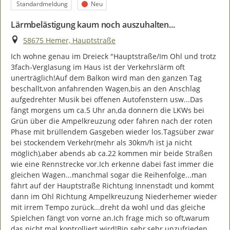
Kategorie
Status
Standardmeldung
Neu
Lärmbelästigung kaum noch auszuhalten...
Ort
58675 Hemer, Hauptstraße
Ich wohne genau im Dreieck "Hauptstraße/Im Ohl und trotz 
3fach-Verglasung im Haus ist der Verkehrslärm oft 
unerträglich!Auf dem Balkon wird man den ganzen Tag 
beschallt,von anfahrenden Wagen,bis an den Anschlag 
aufgedrehter Musik bei offenen Autofenstern usw...Das 
fängt morgens um ca.5 Uhr an,da donnern die LKWs bei 
Grün über die Ampelkreuzung oder fahren nach der roten 
Phase mit brüllendem Gasgeben wieder los.Tagsüber zwar 
bei stockendem Verkehr(mehr als 30km/h ist ja nicht 
möglich),aber abends ab ca.22 kommen mir beide Straßen 
wie eine Rennstrecke vor.Ich erkenne dabei fast immer die 
gleichen Wagen...manchmal sogar die Reihenfolge...man 
fährt auf der Hauptstraße Richtung Innenstadt und kommt 
dann im Ohl Richtung Ampelkreuzung Niederhemer wieder 
mit irrem Tempo zurück...dreht da wohl und das gleiche 
Spielchen fängt von vorne an.Ich frage mich so oft,warum 
das nicht mal kontrolliert wird!Bin sehr,sehr unzufrieden 