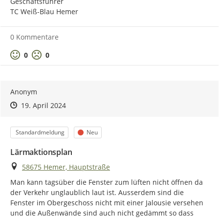
Geschäftsführer

beschriebenen Zweck.
TC Weiß-Blau Hemer
Wie geht es weiter?
0 Kommentare
Jede Einsendung wird bearbeitet, eingestuft und ggf. auf
Umsetzbarkeit überprüft. Im weiteren Verlauf können
Positive Bewertung
Negative Bewertung
0
0
umsetzbare Einsendungen bei der Fortschreibung des
Lärmaktionsplans berücksichtigt werden.
Nach Fertigstellung des Lärmaktionsplans wird dieser durch
Anonym
den Rat beschlossen und unter
www.hemer.de
bekannt
Zeitpunkt des Erstellens
Zeitpunkt des Erstellens
Zur Äußerung
19. April 2024
gegeben.
Wo finden Sie weitere Informationen?
Kategorie
Status
Standardmeldung
Neu
Umfangreiche Informationen zu den Themen
Lärmkartierung und Lärmaktionsplanung finden Sie im
Lärmaktionsplan
Umgebungslärmportal
des Ministeriums für Umwelt,
Ort
58675 Hemer, Hauptstraße
Naturschutz und Verkehr des Landes Nordrhein-Westfalen.
Im Umgebungslärmportal finden Sie auch alle Lärmkarten
Man kann tagsüber die Fenster zum lüften nicht öffnen da 
der 4. Runde für Nordrhein-Westfalen im
Lärmkartenviewer
der Verkehr unglaublich laut ist. Ausserdem sind die 
NRW
.
Fenster im Obergeschoss nicht mit einer Jalousie versehen 
und die Außenwände sind auch nicht gedämmt so dass 
Das Geoportal des Eisenbahn-Bundesamtes mit den