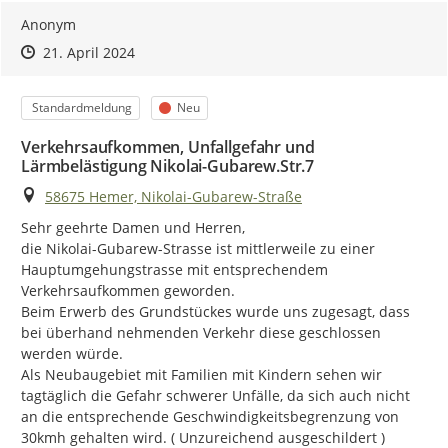
Bürgerinnen und Bürgern vom 25. September 2023 bis zum
Anonym
24. Oktober 2023 die Möglichkeit gegeben, Hinweise zu
lokalen Lärmproblemen mitzuteilen oder sich mit
Zeitpunkt des Erstellens
Zeitpunkt des Erstellens
Zur Äußerung
21. April 2024
Vorschlägen zu Minderungsmaßnahmen einzubringen.
Grundlage für die erste Phase war die vom LANUV NRW
[2]
Kategorie
Status
Standardmeldung
Neu
erstellte aktuelle Lärmkartierung (
externer Link
).
Verkehrsaufkommen, Unfallgefahr und
Unter Berücksichtigung dieser Hinweise und Vorschläge
Lärmbelästigung Nikolai-Gubarew.Str.7
wurde nunmehr der Entwurf des Lärmaktionsplans mit
Ort
58675 Hemer, Nikolai-Gubarew-Straße
Maßnahmen zur Verringerung der Lärmbelastung erstellt.
Hierzu erfolgt nun eine zweite Phase der
Sehr geehrte Damen und Herren,

Öffentlichkeitsbeteiligung. Zudem erfolgt eine Beteiligung
die Nikolai-Gubarew-Strasse ist mittlerweile zu einer 
der Träger öffentlicher Belange und anderer Behörden.
Hauptumgehungstrasse mit entsprechendem 
Verkehrsaufkommen geworden.

Wie kann ich mich beteiligen?
Beim Erwerb des Grundstückes wurde uns zugesagt, dass 
Am
18. März 2024
beginnt die zweite Phase der
bei überhand nehmenden Verkehr diese geschlossen 
Öffentlichkeitsbeteiligung zur Lärmaktionsplanung sowie
werden würde.

die Beteiligung der Träger öffentlicher Belange. Bis zum
21.
Als Neubaugebiet mit Familien mit Kindern sehen wir 
April 2024
haben Sie die Möglichkeit den Entwurf auf der
tagtäglich die Gefahr schwerer Unfälle, da sich auch nicht 
Internetseite der Stadt Hemer unter
www.hemer.de
sowie
an die entsprechende Geschwindigkeitsbegrenzung von 
hier im Beteiligungsportal einzusehen und uns eine
30kmh gehalten wird. ( Unzureichend ausgeschildert )
