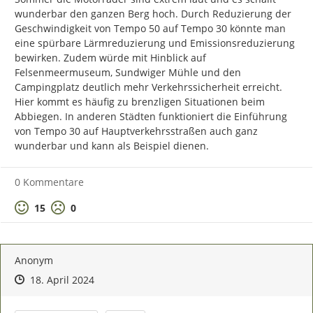
wunderbar den ganzen Berg hoch. Durch Reduzierung der 
Geschwindigkeit von Tempo 50 auf Tempo 30 könnte man 
eine spürbare Lärmreduzierung und Emissionsreduzierung 
bewirken. Zudem würde mit Hinblick auf 
Felsenmeermuseum, Sundwiger Mühle und den 
Campingplatz deutlich mehr Verkehrssicherheit erreicht. 
Hier kommt es häufig zu brenzligen Situationen beim 
Abbiegen. In anderen Städten funktioniert die Einführung 
von Tempo 30 auf Hauptverkehrsstraßen auch ganz 
wunderbar und kann als Beispiel dienen.
0 Kommentare
Positive Bewertung
Negative Bewertung
15
0
Anonym
Zeitpunkt des Erstellens
Zeitpunkt des Erstellens
Zur Äußerung
18. April 2024