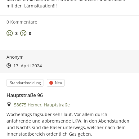
mit der  Lärmsituation!!!
0 Kommentare
Positive Bewertung
Negative Bewertung
3
0
Anonym
Zeitpunkt des Erstellens
Zeitpunkt des Erstellens
Zur Äußerung
17. April 2024
Kategorie
Status
Standardmeldung
Neu
Hauptstraße 96
Ort
58675 Hemer, Hauptstraße
Wochentags tagsüber sehr laut. Vor allem durch 
anfahrende und abbremsende LKW. In den Abendstunden 
und Nachts sind die Raser unterwegs, welcher nach dem 
Innenstadtbereich ordentlich Gas geben.