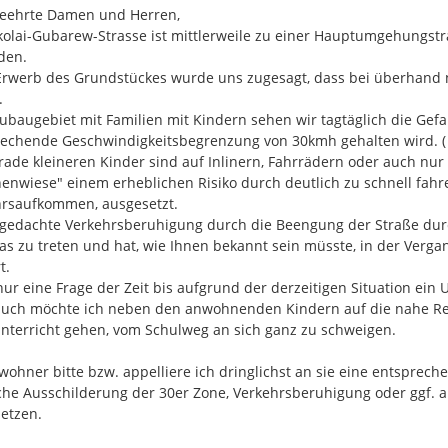
eehrte Damen und Herren,

registrieren / anmelden möchten, 
kolai-Gubarew-Strasse ist mittlerweile zu einer Hauptumgehungs
Benachrichtigungen erhalten und 
en.

Registrierung gilt für alle Beteil
rwerb des Grundstückes wurde uns zugesagt, dass bei überhand 
werden.


Und so können Sie uns Ihre Hinw
ubaugebiet mit Familien mit Kindern sehen wir tagtäglich die Gefah
echende Geschwindigkeitsbegrenzung von 30kmh gehalten wird. ( 
Lesen Sie den beigefügten En
rade kleineren Kinder sind auf Inlinern, Fahrrädern oder auch nur
Entwurf des Lärmaktionsplan
enwiese" einem erheblichen Risiko durch deutlich zu schnell fa
finden Sie oben links auf di
rsaufkommen, ausgesetzt.

Klicken Sie auf den Button
Ih
gedachte Verkehrsberuhigung durch die Beengung der Straße durch
Teilen Sie uns Ihre Meinung 
as zu treten und hat, wie Ihnen bekannt sein müsste, in der Vergan
E-Mail-Adresse ist dabei frei
.

beschriebenen Zweck.
 nur eine Frage der Zeit bis aufgrund der derzeitigen Situation ein 
Geben Sie uns z.B. Hinweise auf e
auch möchte ich neben den anwohnenden Kindern auf die nahe Re
sich mit konkreten Vorschlägen z
nterricht gehen, vom Schulweg an sich ganz zu schweigen.

Sie uns Ihre Hinweise auf der Kart
wohner bitte bzw. appelliere ich dringlichst an sie eine entsprech
Klicken Sie auf den Button
Ih
che Ausschilderung der 30er Zone, Verkehrsberuhigung oder ggf. a
Wählen Sie die relevante Lär
tzen.

entsprechende Icon (24h-Pege
Bedeutung der unterschiedlic