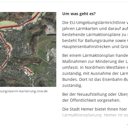
Um was geht es?
Die EU-Umgebungslärmrichtlinie ve
Jahren Lärmkarten und darauf au
bestehende Lärmaktionspläne zu ü
besteht für Ballungsräume sowie 
Haupteisenbahnstrecken und Gro
Bei einem Lärmaktionsplan handel
Maßnahmen zur Minderung der Lä
umfasst. In Nordrhein-Westfalen 
zuständig, mit Ausnahme der Lär
Bundes. Dort ist das Eisenbahn-
zuständig.
ngslaerm-kartierung.nrw.de
Bei der Neuaufstellung oder Über
der Öffentlichkeit vorgesehen.
Die Stadt Hemer bietet Ihnen hier
Lärmaktionsplanung. Hemer ist v
- B7 Mendener Straße/Märkische 