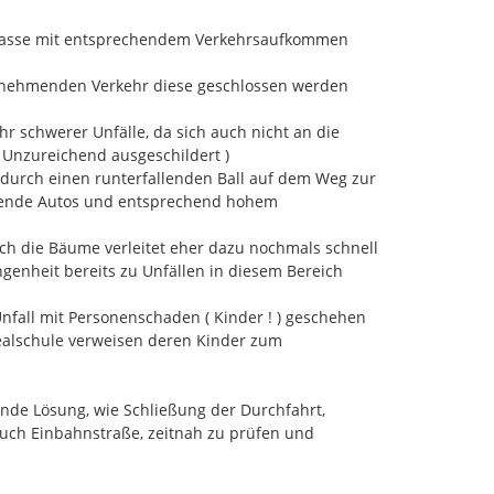
hat das den Vorteil, dass Sie automatische E-Mail-
trasse mit entsprechendem Verkehrsaufkommen 
Ihre Meldung nachträglich bearbeiten können. Ihre
igungsmöglichkeiten, die in diesem Portal angeboten
nehmenden Verkehr diese geschlossen werden 
eise zum Entwurf melden:
r schwerer Unfälle, da sich auch nicht an die 
Unzureichend ausgeschildert )

twurf des Lärmaktionsplans der Stadt Hemer.
Den
 durch einen runterfallenden Ball auf dem Weg zur 
s der 4. Runde der Stadt Hemer inkl. der Anlagen
hrende Autos und entsprechend hohem 
eser Seite zum Download.
re Meldung
nach diesem Text.
 die Bäume verleitet eher dazu nochmals schnell 
in dem entsprechenden Textfeld mit. Die Angabe der
genheit bereits zu Unfällen in diesem Bereich 
willig und dient lediglich dem am Eingabefeld
Unfall mit Personenschaden ( Kinder ! ) geschehen 
in konkretes (lokales) Lärmproblem oder bringen Sie
alschule verweisen deren Kinder zum 
ur Minderung einer Lärmbelastung ein. Und so können
e verorten:
ende Lösung, wie Schließung der Durchfahrt, 
re Meldung
nach diesem Text.
uch Einbahnstraße, zeitnah zu prüfen und 
mkarte oben rechts im Kartenausschnitt über das
l für Hauptverkehrsstraßen) Machen Sie sich mit der
hen Farben vertraut: