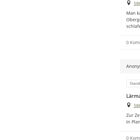
Ort
58
Man ka
Oberge
schlaf
0 Kom
Anon
Kateg
Stand
Lärma
Ort
58
Zur Ze
In Pla
0 Kom