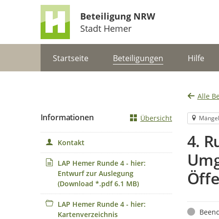
Beteiligung NRW
Stadt Hemer
Portalnavigation
Startseite
Beteiligungen
Hilfe
Alle B
Informationen
Übersicht
Mänge
4. 
Kontakt
Umge
LAP Hemer Runde 4 - hier:
Öffe
Entwurf zur Auslegung
(Download *.pdf 6.1 MB)
LAP Hemer Runde 4 - hier:
Status
Beend
Kartenverzeichnis