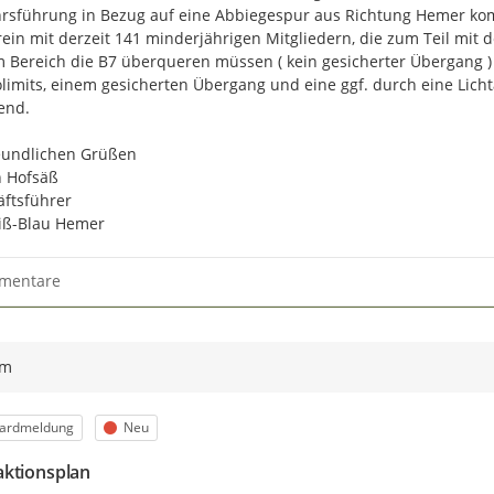
weiteren Verlauf können umsetzb
rsführung in Bezug auf eine Abbiegespur aus Richtung Hemer ko
Lärmaktionsplans berücksichtigt 
rein mit derzeit 141 minderjährigen Mitgliedern, die zum Teil mit 
 Bereich die B7 überqueren müssen ( kein gesicherter Übergang )
Nach Fertigstellung des Lärmakti
imits, einem gesicherten Übergang und eine ggf. durch eine Lich
unter
www.hemer.de
bekannt geg
nd.

Wo finden Sie weitere Informati
eundlichen Grüßen

Umfangreiche Informationen zu 
n Hofsäß

finden Sie im
Umgebungslärmport
ftsführer

Verkehr des Landes Nordrhein-Wes
iß-Blau Hemer
Lärmkarten der 4. Runde für Nor
Das Geoportal des Eisenbahn-Bun
mentare
Haupteisenbahnstrecken des Bund
Kartendienste von GeoPortal.EBA
[1]
in NRW sind dies die Städte 
ym
[2]
Landesamt für Natur, Umwelt 
orie
Status
ardmeldung
Neu
ktionsplan