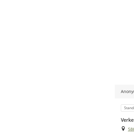
Anon
Kateg
Stand
Verke
Ort
58