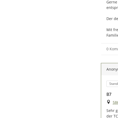
Gerne 
entspr
Der de
Mit fr
Famili
0 Kom
Anon
Kateg
Stand
B7
Ort
58
Sehr g
der TC