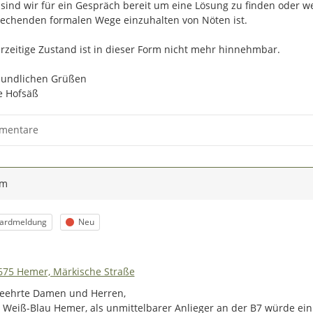
sind wir für ein Gespräch bereit um eine Lösung zu finden oder w
echenden formalen Wege einzuhalten von Nöten ist.

rzeitige Zustand ist in dieser Form nicht mehr hinnehmbar.

eundlichen Grüßen

e Hofsäß
mentare
ym
Verschieben oder vergrößern 
Markieren Sie einen Ort mit 
Adresse, auf den / die sich Ih
orie
Status
ardmeldung
Neu
Teilen Sie uns Ihre Meinung 
der E-Mail-Adresse ist dabei 
beschriebenen Zweck.
675 Hemer, Märkische Straße
Wie geht es weiter?
eehrte Damen und Herren,

Jede Einsendung wird bearbeitet, 
 Weiß-Blau Hemer, als unmittelbarer Anlieger an der B7 würde ei