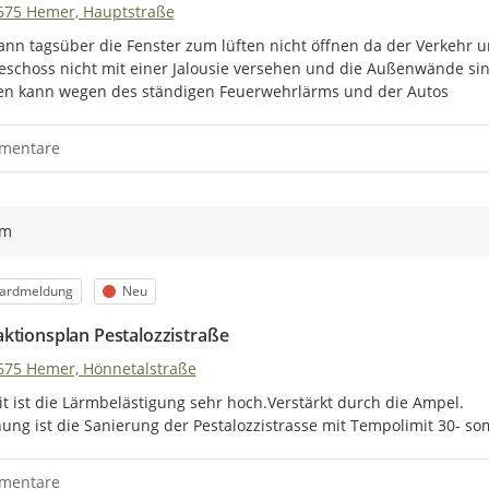
675 Hemer, Hauptstraße
nn tagsüber die Fenster zum lüften nicht öffnen da der Verkehr un
schoss nicht mit einer Jalousie versehen und die Außenwände si
en kann wegen des ständigen Feuerwehrlärms und der Autos
mentare
ym
orie
Status
ardmeldung
Neu
ktionsplan Pestalozzistraße
675 Hemer, Hönnetalstraße
it ist die Lärmbelästigung sehr hoch.Verstärkt durch die Ampel.

nung ist die Sanierung der Pestalozzistrasse mit Tempolimit 30- so
mentare