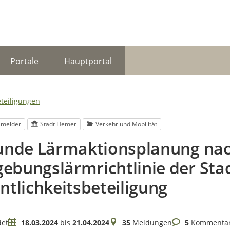
Portale
Hauptportal
eteiligungen
lmelder
Stadt Hemer
Verkehr und Mobilität
Runde Lärmaktionsplanung nac
bungslärmrichtlinie der Stad
ntlichkeitsbeteiligung
Zeitraum
Meldungen
Kommentare
et
18.03.2024
bis
21.04.2024
35
Meldungen
5
Kommenta