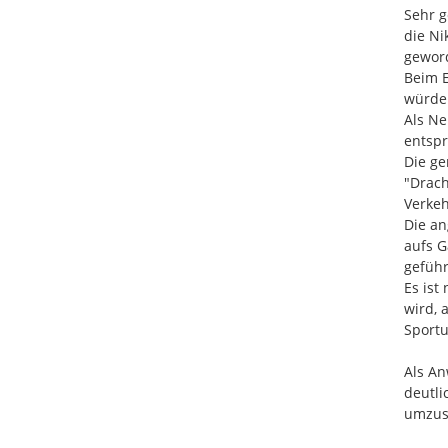
Sehr g
die Ni
geword
Beim E
würde.
Als Ne
entspr
Die ge
"Drach
Verkeh
Die an
aufs G
geführt
Es ist
wird, 
Sportu
Als An
deutli
umzuse