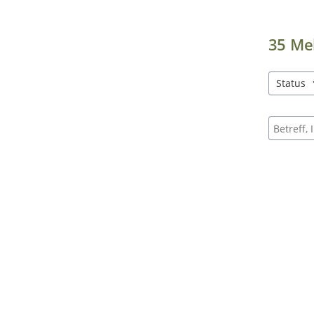
35
Me
Status
1 Einträg
Suche na