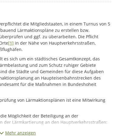
rpflichtet die Mitgliedstaaten, in einem Turnus von 5
fbauend Lärmaktionspläne zu erstellen bzw.
berprüfen und ggf. zu überarbeiten. Die Pflicht
Orte
[1]
in der Nähe von Hauptverkehrsstraßen,
ßflughäfen.
t es sich um ein städtisches Gesamtkonzept, das
rmbelastung und zum Schutz ruhiger Gebiete
sind die Städte und Gemeinden für diese Aufgaben
maktionsplanung an Haupteisenbahnstrecken des
Bundesamt für die Maßnahmen in Bundeshoheit
prüfung von Lärmaktionsplänen ist eine Mitwirkung
 die Möglichkeit der Beteiligung an der
on der Lärmkartierung an den Hauptverkehrsstraßen:
Straße (von Stadtgrenze Menden bis Stadtgrenze
Mehr anzeigen