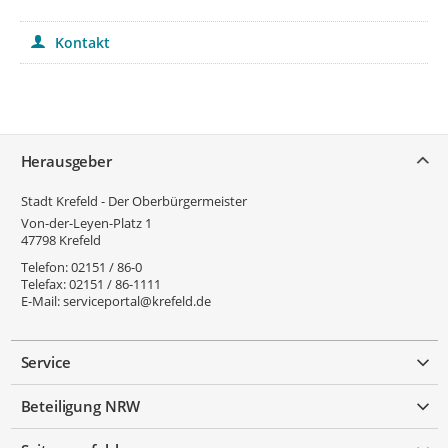
86 1092
Kontakt
Bringen Sie bitte Ihr Smartphone, Ihr Tablet oder Ihren
Laptop mit. Es stehen keine Endgeräte zur Verfügung.
Service
Herausgeber
Stadt Krefeld - Der Oberbürgermeister
Von-der-Leyen-Platz 1
47798
Krefeld
Telefon:
02151 / 86-0
Telefax:
02151 / 86-1111
E-Mail:
serviceportal@krefeld.de
Service
Beteiligung NRW