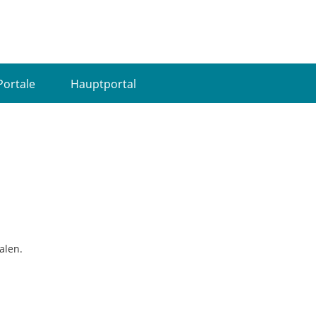
Portale
Hauptportal
alen.