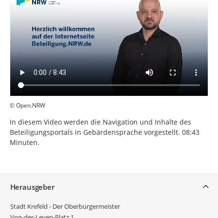
© Open.NRW
In diesem Video werden die Navigation und Inhalte des
Beteiligungsportals in Gebärdensprache vorgestellt. 08:43
Minuten.
Service
Herausgeber
Stadt Krefeld - Der Oberbürgermeister
Von-der-Leyen-Platz 1