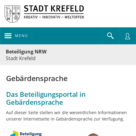
MENÜ
Portalnavigation
Beteiligung NRW
Stadt Krefeld
Gebärdensprache
Das Beteiligungsportal in
Gebärdensprache
Auf dieser Seite stellen wir die we­sent­lichen In­for­ma­tionen
unserer In­ter­netseite in Ge­bär­den­sprache zur Ver­fügung.