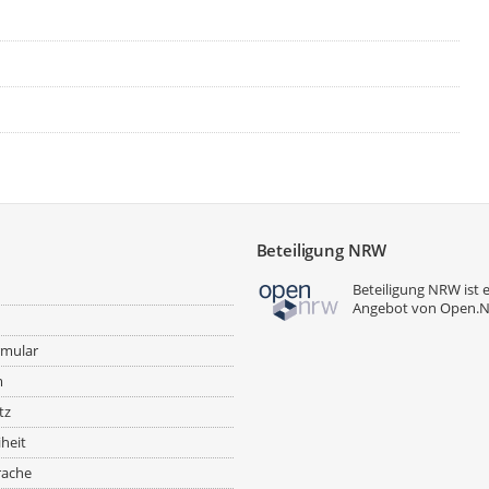
Beteiligung NRW
Beteiligung NRW ist 
Angebot von
Open.
rmular
m
tz
iheit
rache