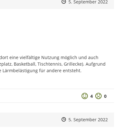
Zeitpunkt des Erstellens
Zeitpunkt des Erstellens
Zur Äußerung
5. September 2022
ort eine vielfältige Nutzung möglich und auch 
atz, Basketball, Tischtennis, Grillecke). Aufgrund 
e Lärmbelästigung für andere entsteht.
Positive Bewertung
Negative Bewertu
4
0
Zeitpunkt des Erstellens
Zeitpunkt des Erstellens
Zur Äußerung
5. September 2022