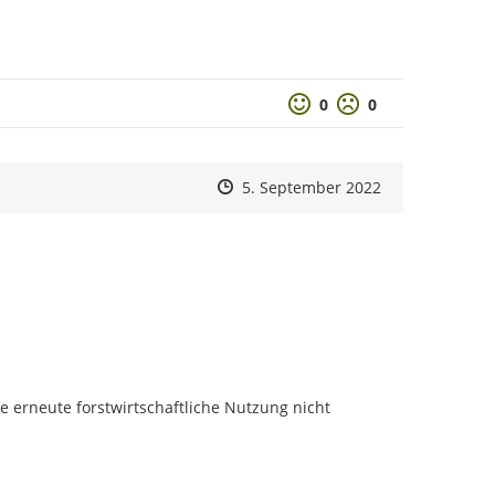
Positive Bewertung
Negative Bewertu
0
0
Zeitpunkt des Erstellens
Zeitpunkt des Erstellens
Zur Äußerung
5. September 2022
e erneute forstwirtschaftliche Nutzung nicht 