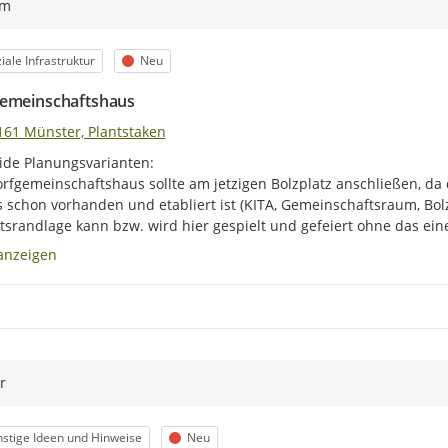
ym
egorie
Status
iale Infrastruktur
Neu
emeinschaftshaus
161 Münster, Plantstaken
ide Planungsvarianten:

rfgemeinschaftshaus sollte am jetzigen Bolzplatz anschließen, da d
s schon vorhanden und etabliert ist (KITA, Gemeinschaftsraum, Bolzpl
tsrandlage kann bzw. wird hier gespielt und gefeiert ohne das ein
anzeigen
r
egorie
Status
stige Ideen und Hinweise
Neu