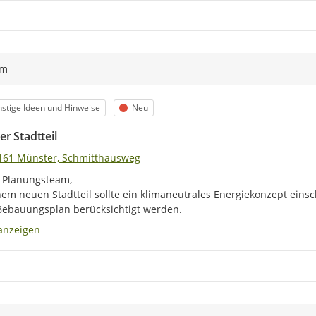
ym
egorie
Status
stige Ideen und Hinweise
Neu
r Stadtteil
161 Münster, Schmitthausweg
 Planungsteam,

nem neuen Stadtteil sollte ein klimaneutrales Energiekonzept eins
ebauungsplan berücksichtigt werden.
anzeigen