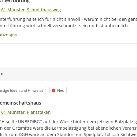
nterführung
161 Münster, Schmitthausweg
nterführung halte ich für nicht sinnvoll - warum nicht bei den g
nterführung wird schnell verschmutzt sein und ist unheimlich.
anzeigen
ym
egorie
Status
stige Ideen und Hinweise
Neu
emeinschaftshaus
161 Münster, Plantstaken
H sollte UNBEDIBGT auf der Wiese hinter dem jetzigen Bolzplatz g
n der Ortsmitte wäre die Lärmbelästigung bei abendlichen Veransta
lich zum DGH wäre an dem Standort ein Spielplatz toll...in Sichtwe