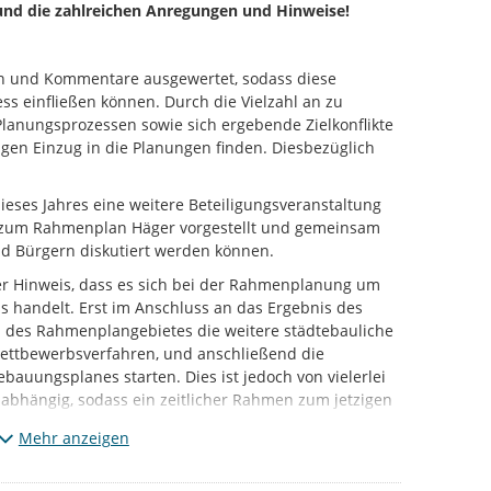
und die zahlreichen Anregungen und Hinweise!
n und Kommentare ausgewertet, sodass diese
s einfließen können. Durch die Vielzahl an zu
Planungsprozessen sowie sich ergebende Zielkonflikte
gen Einzug in die Planungen finden. Diesbezüglich
ieses Jahres eine weitere Beteiligungsveranstaltung
se zum Rahmenplan Häger vorgestellt und gemeinsam
nd Bürgern diskutiert werden können.
er Hinweis, dass es sich bei der Rahmenplanung um
s handelt. Erst im Anschluss an das Ergebnis des
n des Rahmenplangebietes die weitere städtebauliche
 Wettbewerbsverfahren, und anschließend die
ebauungsplanes starten. Dies ist jedoch von vielerlei
abhängig, sodass ein zeitlicher Rahmen zum jetzigen
 angegeben werden kann.
Mehr anzeigen
em Weg zum Rahmenplan
entwicklungskonzept
mit einem umfassenden