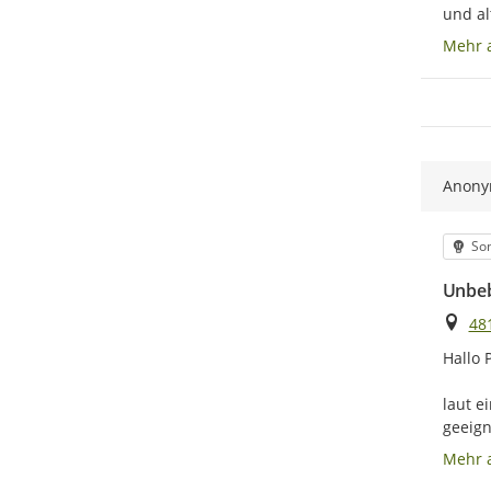
und alt
Mehr 
Anon
Kat
Son
Unbeb
Ort
48
Hallo 
laut e
geeign
Mehr 