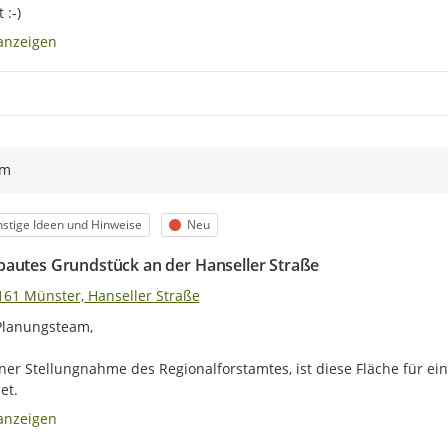
 :-)
anzeigen
ym
egorie
Status
stige Ideen und Hinweise
Neu
autes Grundstück an der Hanseller Straße
161 Münster, Hanseller Straße
Planungsteam,

iner Stellungnahme des Regionalforstamtes, ist diese Fläche für ein
et.
anzeigen