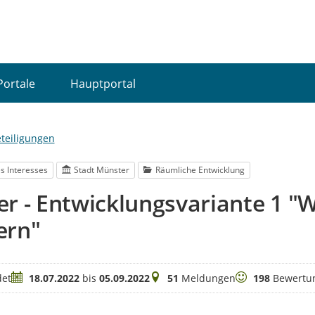
Portale
Hauptportal
eteiligungen
s Interesses
Stadt Münster
Räumliche Entwicklung
r - Entwicklungsvariante 1 
ern"
Zeitraum
Meldungen
Bewertungen
et
18.07.2022
bis
05.09.2022
51
Meldungen
198
Bewertu