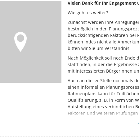
Vielen Dank für Ihr Engagement 
Wie geht es weiter?
Zunächst werden Ihre Anregunge
bestmöglich in den Planungsprozes
berücksichtigenden Faktoren bei 
können indes nicht alle Anmerkun
bitten wir Sie um Verständnis.
Nach Möglichkeit soll noch Ende d
stattfinden, in der die Ergebnis
mit interessierten Bürgerinnen u
Auch an dieser Stelle nochmals d
einen informellen Planungsprozes
Rahmenplans kann für Teilfläche
Qualifizierung, z. B. in Form von
Aufstellung eines verbindlichen B
Faktoren und weiteren Prüfungen 
Zeitpunkt noch nicht verlässlich
Zum Hintergrund: Häger auf d
Im Jahr 2020 wurde ein
Stadtteil