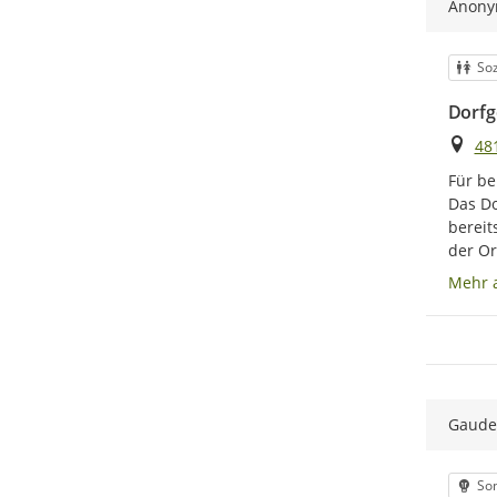
Anon
Kat
Soz
Dorfg
Ort
48
Für be
Das Do
bereit
der Or
Mehr 
Gaude
Kat
Son