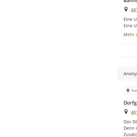
Bahnu
Ort
48
Eine U
Eine U
Mehr 
Anon
Kat
Son
Dorfg
Ort
48
Das DG
Denn i
Zusätz