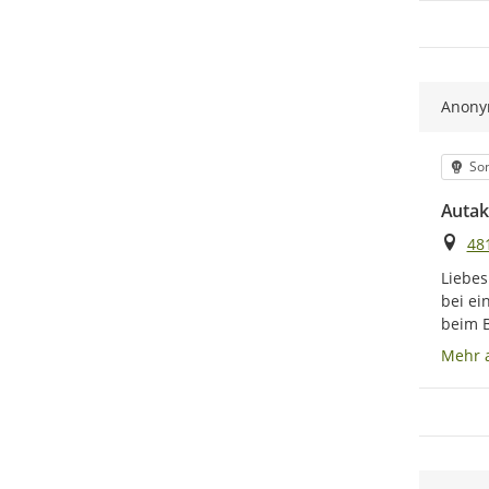
Anon
Kat
Son
Autake
Ort
48
Liebes
bei ei
beim B
Mehr 