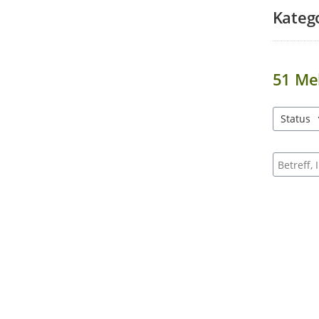
Kateg
51
Me
Status
1 Einträg
Suche na