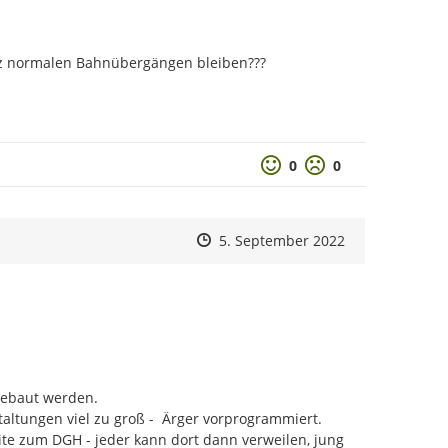
anz normalen Bahnübergängen bleiben???

Positive Bewertung
Negative Bewertu
0
0
Zeitpunkt des Erstellens
Zeitpunkt des Erstellens
Zur Äußerung
5. September 2022
ebaut werden.

ltungen viel zu groß -  Ärger vorprogrammiert.

ite zum DGH - jeder kann dort dann verweilen, jung 