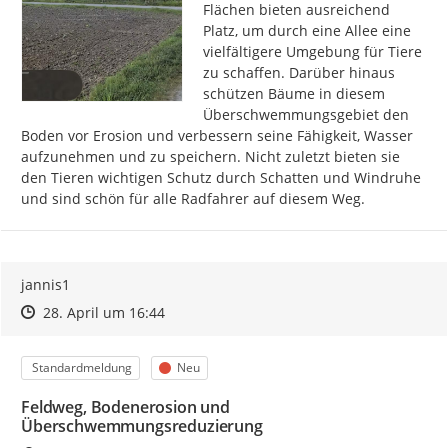
Flächen bieten ausreichend 
Platz, um durch eine Allee eine 
vielfältigere Umgebung für Tiere 
zu schaffen. Darüber hinaus 
schützen Bäume in diesem 
Überschwemmungsgebiet den 
Boden vor Erosion und verbessern seine Fähigkeit, Wasser 
aufzunehmen und zu speichern. Nicht zuletzt bieten sie 
den Tieren wichtigen Schutz durch Schatten und Windruhe 
und sind schön für alle Radfahrer auf diesem Weg.
jannis1
Zeitpunkt des Erstellens
Zeitpunkt des Erstellens
Zur Äußerung
28. April um 16:44
Kategorie
Status
Standardmeldung
Neu
Feldweg, Bodenerosion und
Überschwemmungsreduzierung