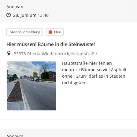
Anonym
Zeitpunkt des Erstellens
Zeitpunkt des Erstellens
Zur Äußerung
28. Juni um 13:46
Kategorie
Status
Standardmeldung
Neu
Hier müssen! Bäume in die Steinwüste!
Ort
33378 Rheda-Wiedenbrück, Hauptstraße
Hauptstraße-hier fehlen 
mehrere Bäume-so viel Asphalt 
ohne „Grün“ darf es in Städten 
nicht geben.
Anonym