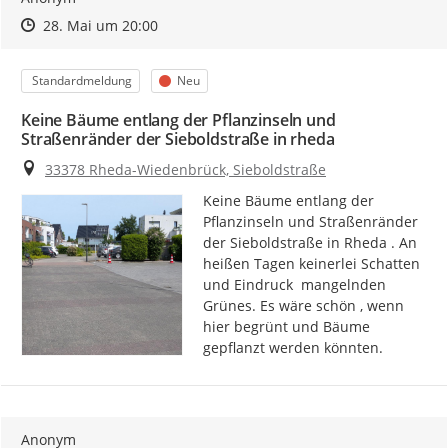
Zeitpunkt des Erstellens
Zeitpunkt des Erstellens
Zur Äußerung
28. Mai um 20:00
Kategorie
Status
Standardmeldung
Neu
Keine Bäume entlang der Pflanzinseln und
Straßenränder der Sieboldstraße in rheda
Ort
33378 Rheda-Wiedenbrück, Sieboldstraße
Keine Bäume entlang der 
Pflanzinseln und Straßenränder 
der Sieboldstraße in Rheda . An 
heißen Tagen keinerlei Schatten 
und Eindruck  mangelnden 
Grünes. Es wäre schön , wenn 
hier begrünt und Bäume 
gepflanzt werden könnten.
Anonym