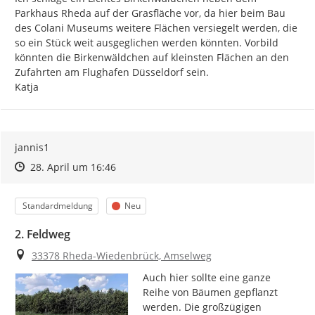
Parkhaus Rheda auf der Grasfläche vor, da hier beim Bau 
des Colani Museums weitere Flächen versiegelt werden, die 
so ein Stück weit ausgeglichen werden könnten. Vorbild 
könnten die Birkenwäldchen auf kleinsten Flächen an den 
Zufahrten am Flughafen Düsseldorf sein.

Katja
jannis1
Zeitpunkt des Erstellens
Zeitpunkt des Erstellens
Zur Äußerung
28. April um 16:46
Kategorie
Status
Standardmeldung
Neu
2. Feldweg
Ort
33378 Rheda-Wiedenbrück, Amselweg
Auch hier sollte eine ganze 
Reihe von Bäumen gepflanzt 
werden. Die großzügigen 