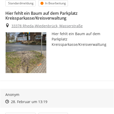
Kategorie
Status
Standardmeldung
In Bearbeitung
Hier fehlt ein Baum auf dem Parkplatz
Kreissparkasse/Kreisverwaltung
Ort
33378 Rheda-Wiedenbrück, Wasserstraße
Hier fehlt ein Baum auf dem 
Parkplatz 
Kreissparkasse/Kreisverwaltung
Anonym
Zeitpunkt des Erstellens
Zeitpunkt des Erstellens
Zur Äußerung
28. Februar um 13:19