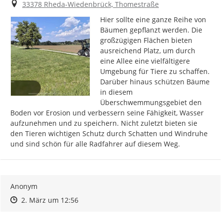
Ort
33378 Rheda-Wiedenbrück, Thomestraße
Hier sollte eine ganze Reihe von 
Bäumen gepflanzt werden. Die 
großzügigen Flächen bieten 
ausreichend Platz, um durch 
eine Allee eine vielfältigere 
Umgebung für Tiere zu schaffen. 
Darüber hinaus schützen Bäume 
in diesem 
Überschwemmungsgebiet den 
Boden vor Erosion und verbessern seine Fähigkeit, Wasser 
aufzunehmen und zu speichern. Nicht zuletzt bieten sie 
den Tieren wichtigen Schutz durch Schatten und Windruhe 
und sind schön für alle Radfahrer auf diesem Weg.
Anonym
Zeitpunkt des Erstellens
Zeitpunkt des Erstellens
Zur Äußerung
2. März um 12:56