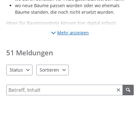
wo neue Bäume passen würden oder wo ehemals
Bäume standen, die noch nicht ersetzt wurden.
Ideen für Baumstandorte können hier digital erfasst
werden. Dafür einfach auf der Karte einen Punkt setzen und
Mehr anzeigen
den Standort über das Betreff- und das Textfeld noch kurz
näher erläutern. Auch Fotos von dem gewünschten Standort
können hochgeladen werden.
51
Meldungen
Hinweise:
Das Eintragen von Ideen ist kostenlos und kann anonym
Status
Sortieren
oder namentlich erfolgen.
2 Einträge verfügbar. Benutzen Sie "Pfeiltaste oben" und "Pfeil
2 Einträge verfügbar. Benutzen Sie "Pfeiltaste ob
Die Ideen werden gesammelt und geprüft.
Suche nach Meldungen und Kommentaren
Baumpflanzungen, die in Frage kommen, können nicht
immer zeitnah realisiert werden. Der Zeitraum für
Baumpflanzungen liegt zwischen Oktober und März.
Meldungen, welche gegen Ende und nach diesem
Zeitraum eingehen, können erst für den
darauffolgenden Pflanzzeitraum berücksichtigt werden.
Die Lokale Agenda 21 wird den Fortschritt verfolgen.