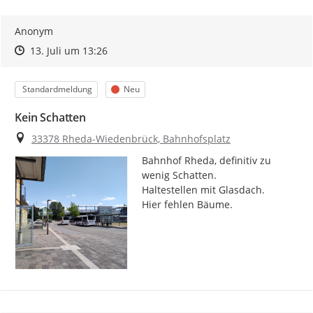
Anonym
Zeitpunkt des Erstellens
Zeitpunkt des Erstellens
Zur Äußerung
13. Juli um 13:26
Kategorie
Status
Standardmeldung
Neu
Kein Schatten
Ort
33378 Rheda-Wiedenbrück, Bahnhofsplatz
Bahnhof Rheda, definitiv zu 
wenig Schatten.

Haltestellen mit Glasdach.

Hier fehlen Bäume.