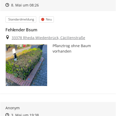
Zeitpunkt des Erstellens
Zeitpunkt des Erstellens
Zur Äußerung
8. Mai um 08:26
Kategorie
Status
Standardmeldung
Neu
Fehlender Bsum
Ort
33378 Rheda-Wiedenbrück, Cäcilienstraße
Pflanztrog ohne Baum 
vorhanden
Anonym
Zeitpunkt des Erstellens
Zeitpunkt des Erstellens
Zur Äußerung
3. Mai um 19:38