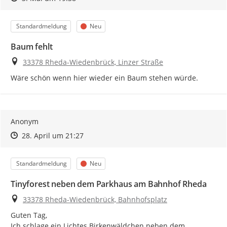
Kategorie
Status
Standardmeldung
Neu
Baum fehlt
Ort
33378 Rheda-Wiedenbrück, Linzer Straße
Wäre schön wenn hier wieder ein Baum stehen würde.
Anonym
Zeitpunkt des Erstellens
Zeitpunkt des Erstellens
Zur Äußerung
28. April um 21:27
Kategorie
Status
Standardmeldung
Neu
Tinyforest neben dem Parkhaus am Bahnhof Rheda
Ort
33378 Rheda-Wiedenbrück, Bahnhofsplatz
Guten Tag,

Ich schlage ein Lichtes Birkenwäldchen neben dem 