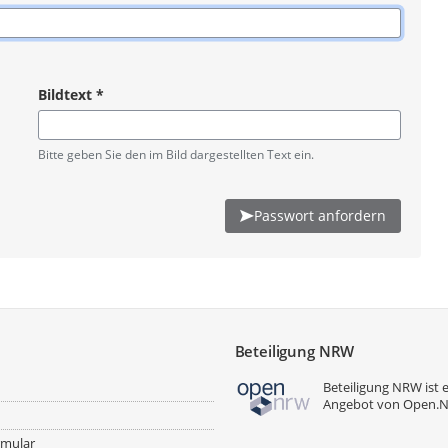
Bildtext
*
Pflichtangabe
Bitte geben Sie den im Bild dargestellten Text ein.
Passwort anfordern
Beteiligung NRW
Beteiligung NRW ist 
Angebot von
Open.
rmular