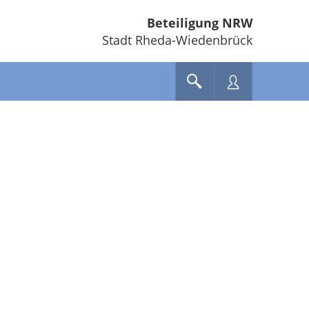
Beteiligung NRW
Stadt Rheda-Wiedenbrück
e unten" zum Navigieren.
en Sie "Pfeiltaste oben" und "Pfeiltaste unten" zum Navigieren.