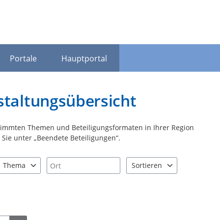
Portale
Hauptportal
staltungsübersicht
stimmten Themen und Beteiligungsformaten in Ihrer Region
Sie unter „Beendete Beteiligungen“.
Ort
Thema
Sortieren
nd "Pfeiltaste unten" zum Navigieren.
zen Sie "Pfeiltaste oben" und "Pfeiltaste unten" zum Navigieren.
4 Einträge verfügbar. Benutzen Sie "Pfeiltaste oben" und "Pfeiltast
2 Einträge verfügbar. Benutz