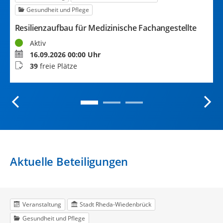
Gesundheit und Pflege
S
f
Resilienzaufbau für Medizinische Fachangestellte
S
Status
Aktiv
T
Termin
16.09.2026 00:00 Uhr
B
Buchungsstatus
39
freie Plätze
Aktuelle Beteiligungen
Veranstaltung
Stadt Rheda-Wiedenbrück
Gesundheit und Pflege