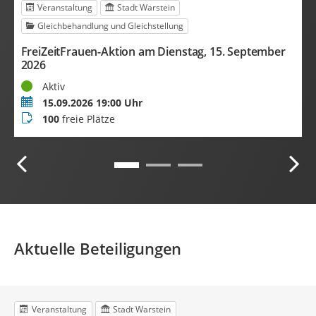
Veranstaltung
Stadt Warstein
Gleichbehandlung und Gleichstellung
7
FreiZeitFrauen-Aktion am Dienstag, 15. September
N
2026
W
Status
S
Aktiv
Termin
Z
15.09.2026 19:00 Uhr
Buchungsstatus
S
100
freie Plätze
Aktuelle Beteiligungen
Veranstaltung
Stadt Warstein