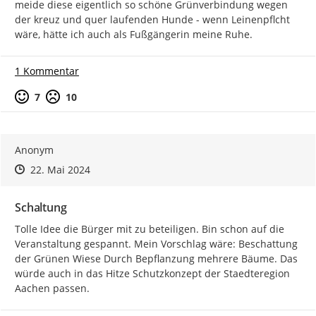
meide diese eigentlich so schöne Grünverbindung wegen 
der kreuz und quer laufenden Hunde - wenn Leinenpflcht 
wäre, hätte ich auch als Fußgängerin meine Ruhe.
1 Kommentar
Positive Bewertung
Negative Bewertung
7
10
Der Spielplatz Am Branderhof
Anonym
Zeitpunkt des Erstellens
Zeitpunkt des Erstellens
Zur Äußerung
22. Mai 2024
Schaltung
Tolle Idee die Bürger mit zu beteiligen. Bin schon auf die 
Veranstaltung gespannt. Mein Vorschlag wäre: Beschattung 
der Grünen Wiese Durch Bepflanzung mehrere Bäume. Das 
würde auch in das Hitze Schutzkonzept der Staedteregion 
Aachen passen.