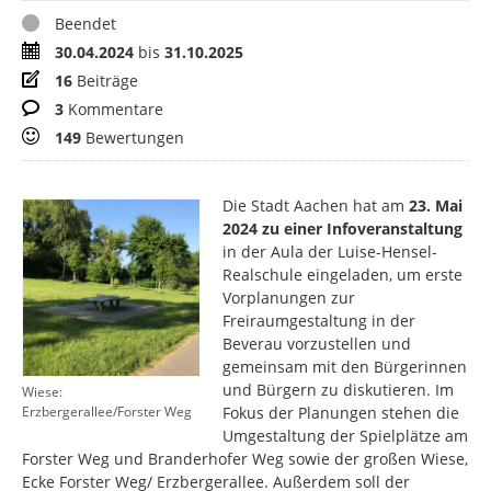
Status
Beendet
Zeitraum
30.04.2024
bis
31.10.2025
Beiträge
16
Beiträge
Kommentare
3
Kommentare
Bewertungen
149
Bewertungen
Die Stadt Aachen hat am
23. Mai
2024 zu einer
Infoveranstaltung
in der Aula der Luise-Hensel-
Realschule eingeladen, um erste
Vorplanungen zur
Freiraumgestaltung in der
Beverau vorzustellen und
gemeinsam mit den Bürgerinnen
und Bürgern zu diskutieren. Im
Wiese:
Fokus der Planungen stehen die
Erzbergerallee/Forster Weg
Umgestaltung der Spielplätze am
Forster Weg und Branderhofer Weg sowie der großen Wiese,
Ecke Forster Weg/ Erzbergerallee. Außerdem soll der