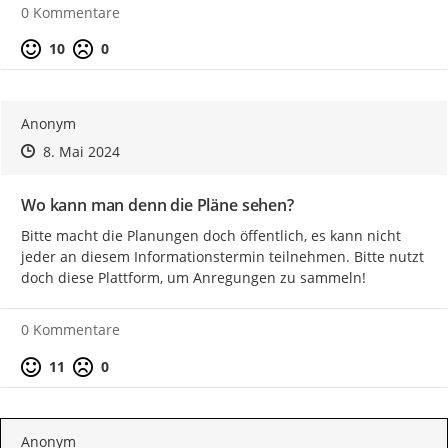
0 Kommentare
Positive Bewertung
Negative Bewertung
10
0
Kinder des 1. und 3. Schuljahres der Grundschule Am
Römerhof
und die
Kindergartenkinder der KiTa Im Grüntal
haben ihre Ideen zur Umgestaltung der Spielplätze kreativ
Anonym
auf Papier und Pappe gebracht. Die tollen Entwürfe der
Zeitpunkt des Erstellens
Zeitpunkt des Erstellens
Zur Äußerung
8. Mai 2024
Kinder sind im neuen Quartiersbüro, der ehemaligen
Sparkassenfiliale an der Erzbergerallee 56 ausgestellt und
Wo kann man denn die Pläne sehen?
Interessierte können sich die Ergebnisse zu den
Öffnungszeiten anschauen!
Bitte macht die Planungen doch öffentlich, es kann nicht 
jeder an diesem Informationstermin teilnehmen. Bitte nutzt 
doch diese Plattform, um Anregungen zu sammeln!
0 Kommentare
Positive Bewertung
Negative Bewertung
11
0
Anonym