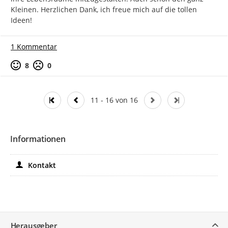
Kleinen. Herzlichen Dank, ich freue mich auf die tollen 
Ideen!
1 Kommentar
Positive Bewertung
Negative Bewertung
8
0
11 - 16 von 16
Informationen
Kontakt
Service
Herausgeber