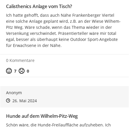
Calisthenics Anlage vom Tisch?
Ich hatte gehofft, dass auch Nähe Frankenberger Viertel 
eine solche Anlage geplant wird, z.B. an der Wiese Wilhem-
Pitz Weg. Wäre schade, wenn das Thema wieder in der 
Versenkung verschwindet. Präsentierteller wäre mir total 
egal, besser als überhaupt keine Outdoor Sport-Angebote 
für Erwachsene in der Nähe.
0 Kommentare
Positive Bewertung
Negative Bewertung
7
0
Der Spielplatz Forster Weg
Anonym
Zeitpunkt des Erstellens
Zeitpunkt des Erstellens
Zur Äußerung
26. Mai 2024
Hunde auf dem Wilhelm-Pitz-Weg
Schön wäre, die Hunde-Freilauffläche aufzuheben. Ich 