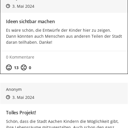
Zeitpunkt des Erstellens
Zeitpunkt des Erstellens
Zur Äußerung
3. Mai 2024
Ideen sichtbar machen
Es wäre schön, die Entwürfe der Kinder hier zu zeigen. 
Dann könnten auch Menschen aus anderen Teilen der Stadt 
daran teilhaben. Danke!
0 Kommentare
Positive Bewertung
Negative Bewertung
13
0
Entwürfe: 1. Schuljahr Grundschule Am Römerhof
Anonym
Zeitpunkt des Erstellens
Zeitpunkt des Erstellens
Zur Äußerung
3. Mai 2024
Tolles Projekt!
Schön, dass die Stadt Aachen Kindern die Möglichkeit gibt, 
ihre Lebensräume mitzugestalten. Auch schon den ganz 