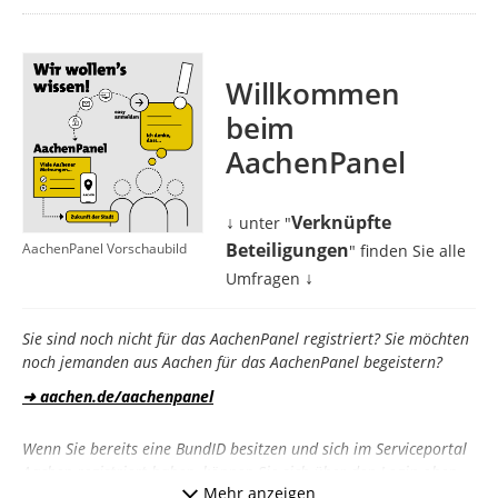
Willkommen
beim
AachenPanel
↓
Verknüpfte
unter "
Beteiligungen
AachenPanel Vorschaubild
" finden Sie alle
↓
Umfragen
Sie sind noch nicht für das AachenPanel registriert? Sie möchten
noch jemanden aus Aachen für das AachenPanel begeistern?
➜ aachen.de/aachenpanel
Wenn Sie bereits eine BundID besitzen und sich im Serviceportal
Aachen registriert haben, können Sie sich über den Login oben
Mehr anzeigen
rechts anmelden