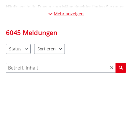
Häufig gestellte Fragen zum Mängelmelder finden Sie unter
„Informationen“ (Desktop-Ansicht: links; Mobil-Ansicht:
Mehr anzeigen
unten
).
6045
Meldungen
Status
Sortieren
2 Einträge verfügbar. Benutzen Sie "Pfeiltaste oben" und "Pfeil
4 Einträge verfügbar. Benutzen Sie "Pfeiltaste ob
Suche nach Meldungen und Kommentaren