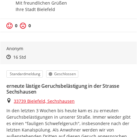
Mit freundlichen Grüßen

Ihre Stadt Bielefeld
0
0
Anonym
Zeitpunkt des Erstellens
Zeitpunkt des Erstellens
Zur Äußerung
16 Std
Kategorie
Status
Standardmeldung
Geschlossen
erneute lästige Geruchsbelästigung in der Strasse
Sechshausen
Ort
33739 Bielefeld, Sechshausen
In den letzten 3 Wochen bis heute kam es zu erneuten 
Geruchsbelästigungen in unserer Straße. Immer wieder gibt 
es einen "fauligen Schwefelgeruch", insbesondere nach der 
letzten Kanalspülung. Als Anwohner werden wir von 
außenstehenden Dritten auf diesen Geruch angesprochen. 