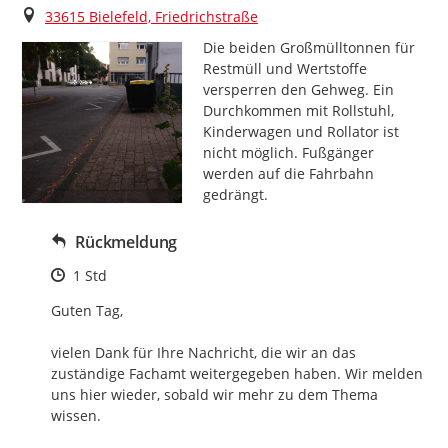
Ort
33615 Bielefeld, Friedrichstraße
Die beiden Großmülltonnen für 
Restmüll und Wertstoffe 
versperren den Gehweg. Ein 
Durchkommen mit Rollstuhl, 
Kinderwagen und Rollator ist 
nicht möglich. Fußgänger 
werden auf die Fahrbahn 
gedrängt.
Rückmeldung
Zeitpunkt des Erstellens
1 Std
Guten Tag,

vielen Dank für Ihre Nachricht, die wir an das 
zuständige Fachamt weitergegeben haben. Wir melden 
uns hier wieder, sobald wir mehr zu dem Thema 
wissen.
