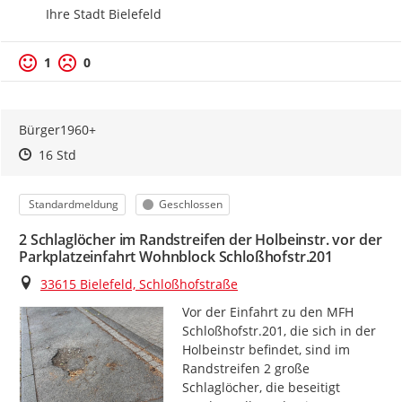
Ihre Stadt Bielefeld
1
0
Bürger1960+
Zeitpunkt des Erstellens
Zeitpunkt des Erstellens
Zur Äußerung
16 Std
Kategorie
Status
Standardmeldung
Geschlossen
2 Schlaglöcher im Randstreifen der Holbeinstr. vor der
Parkplatzeinfahrt Wohnblock Schloßhofstr.201
Ort
33615 Bielefeld, Schloßhofstraße
Vor der Einfahrt zu den MFH 
Schloßhofstr.201, die sich in der 
Holbeinstr befindet, sind im 
Randstreifen 2 große 
Schlaglöcher, die beseitigt 