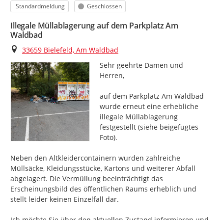
Kategorie
Status
Standardmeldung
Geschlossen
Illegale Müllablagerung auf dem Parkplatz Am
Waldbad
Ort
33659 Bielefeld, Am Waldbad
Sehr geehrte Damen und 
Herren,

auf dem Parkplatz Am Waldbad 
wurde erneut eine erhebliche 
illegale Müllablagerung 
festgestellt (siehe beigefügtes 
Foto).

Neben den Altkleidercontainern wurden zahlreiche 
Müllsäcke, Kleidungsstücke, Kartons und weiterer Abfall 
abgelagert. Die Vermüllung beeinträchtigt das 
Erscheinungsbild des öffentlichen Raums erheblich und 
stellt leider keinen Einzelfall dar.

Ich möchte Sie über den aktuellen Zustand informieren und 