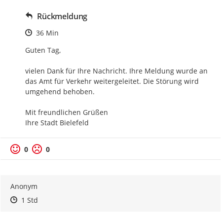
Rückmeldung
Zeitpunkt des Erstellens
36 Min
Guten Tag,

vielen Dank für Ihre Nachricht. Ihre Meldung wurde an 
das Amt für Verkehr weitergeleitet. Die Störung wird 
umgehend behoben.

Mit freundlichen Grüßen

Ihre Stadt Bielefeld
0
0
Anonym
Zeitpunkt des Erstellens
Zeitpunkt des Erstellens
Zur Äußerung
1 Std