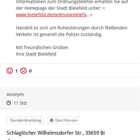
Informationen zum Ordnungstelefon erhalten Sie auf 
http://
der Homepage der Stadt Bielefeld unter: <
n
www.bielefeld.de/ordnungstelefo
...
>

Handelt es sich um Ruhestörungen durch fließenden 
Verkehr ist generell die Polizei zuständig.

Mit freundlichen Grüßen

Ihre Stadt Bielefeld
1
0
Anonym
Zeitpunkt des Erstellens
Zeitpunkt des Erstellens
Zur Äußerung
11 Std
Kategorie
Status
Standardmeldung
Geschlossen
Schlaglöcher Wilhelmsdorfer Str., 33659 Bi