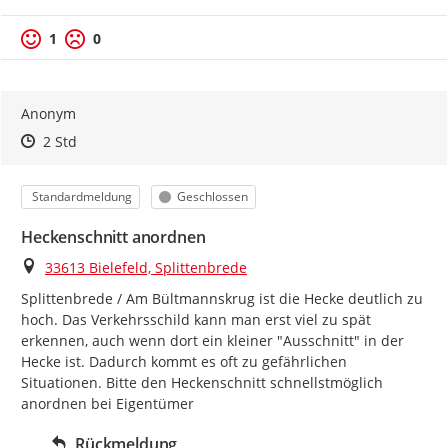
1
0
Anonym
Zeitpunkt des Erstellens
Zeitpunkt des Erstellens
Zur Äußerung
2 Std
Kategorie
Status
Standardmeldung
Geschlossen
Heckenschnitt anordnen
Ort
33613 Bielefeld, Splittenbrede
Splittenbrede / Am Bültmannskrug ist die Hecke deutlich zu 
hoch. Das Verkehrsschild kann man erst viel zu spät 
erkennen, auch wenn dort ein kleiner "Ausschnitt" in der 
Hecke ist. Dadurch kommt es oft zu gefährlichen 
Situationen. Bitte den Heckenschnitt schnellstmöglich 
anordnen bei Eigentümer
Rückmeldung