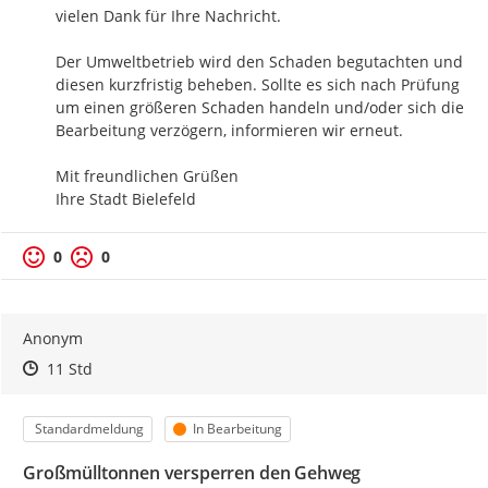
vielen Dank für Ihre Nachricht.

Der Umweltbetrieb wird den Schaden begutachten und 
diesen kurzfristig beheben. Sollte es sich nach Prüfung 
um einen größeren Schaden handeln und/oder sich die 
Bearbeitung verzögern, informieren wir erneut.

Mit freundlichen Grüßen

Ihre Stadt Bielefeld
0
0
Anonym
Zeitpunkt des Erstellens
Zeitpunkt des Erstellens
Zur Äußerung
11 Std
Kategorie
Status
Standardmeldung
In Bearbeitung
Großmülltonnen versperren den Gehweg