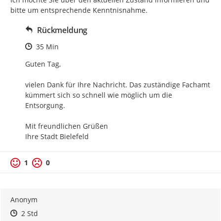
bitte um entsprechende Kenntnisnahme.
Rückmeldung
Zeitpunkt des Erstellens
35 Min
Guten Tag,

vielen Dank für Ihre Nachricht. Das zuständige Fachamt 
kümmert sich so schnell wie möglich um die 
Entsorgung.

Mit freundlichen Grüßen

Ihre Stadt Bielefeld
1
0
Anonym
Zeitpunkt des Erstellens
Zeitpunkt des Erstellens
Zur Äußerung
2 Std