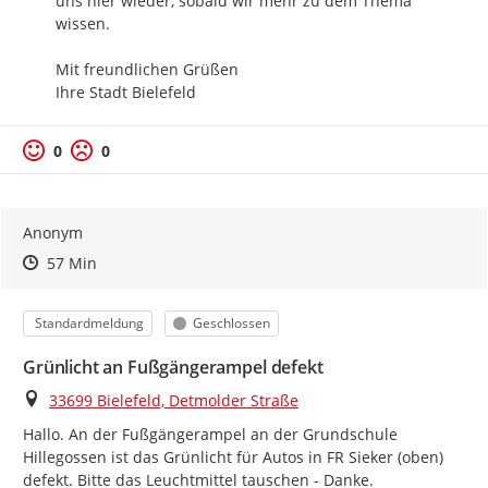
uns hier wieder, sobald wir mehr zu dem Thema 
wissen.

Mit freundlichen Grüßen

Ihre Stadt Bielefeld
0
0
Anonym
Zeitpunkt des Erstellens
Zeitpunkt des Erstellens
Zur Äußerung
57 Min
Kategorie
Status
Standardmeldung
Geschlossen
Grünlicht an Fußgängerampel defekt
Ort
33699 Bielefeld, Detmolder Straße
Hallo. An der Fußgängerampel an der Grundschule 
Hillegossen ist das Grünlicht für Autos in FR Sieker (oben) 
defekt. Bitte das Leuchtmittel tauschen - Danke.