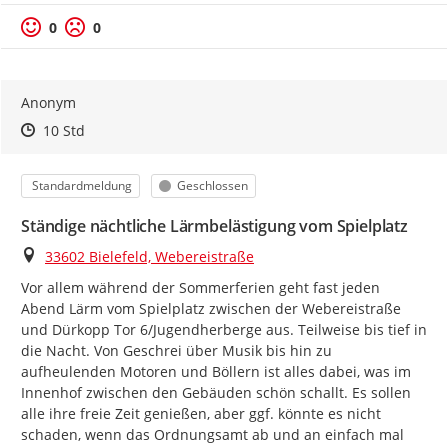
0
0
Anonym
Zeitpunkt des Erstellens
Zeitpunkt des Erstellens
Zur Äußerung
10 Std
Kategorie
Status
Standardmeldung
Geschlossen
Ständige nächtliche Lärmbelästigung vom Spielplatz
Ort
33602 Bielefeld, Webereistraße
Vor allem während der Sommerferien geht fast jeden 
Abend Lärm vom Spielplatz zwischen der Webereistraße 
und Dürkopp Tor 6/Jugendherberge aus. Teilweise bis tief in 
die Nacht. Von Geschrei über Musik bis hin zu 
aufheulenden Motoren und Böllern ist alles dabei, was im 
Innenhof zwischen den Gebäuden schön schallt. Es sollen 
alle ihre freie Zeit genießen, aber ggf. könnte es nicht 
schaden, wenn das Ordnungsamt ab und an einfach mal 