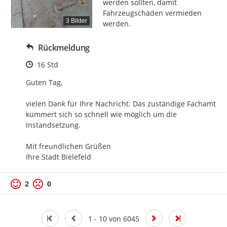
werden sollten, damit 
Fahrzeugschäden vermieden 
3 Bilder
werden.
Rückmeldung
Zeitpunkt des Erstellens
16 Std
Guten Tag,

vielen Dank für Ihre Nachricht. Das zuständige Fachamt 
kümmert sich so schnell wie möglich um die 
Instandsetzung.

Mit freundlichen Grüßen

Ihre Stadt Bielefeld
2
0
1 - 10 von 6045