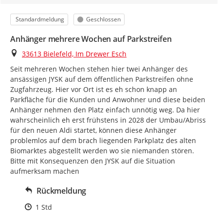
Kategorie
Status
Standardmeldung
Geschlossen
Anhänger mehrere Wochen auf Parkstreifen
Ort
33613 Bielefeld, Im Drewer Esch
Seit mehreren Wochen stehen hier twei Anhänger des 
ansässigen JYSK auf dem öffentlichen Parkstreifen ohne 
Zugfahrzeug. Hier vor Ort ist es eh schon knapp an 
Parkfläche für die Kunden und Anwohner und diese beiden 
Anhänger nehmen den Platz einfach unnötig weg. Da hier 
wahrscheinlich eh erst frühstens in 2028 der Umbau/Abriss 
für den neuen Aldi startet, können diese Anhänger 
problemlos auf dem brach liegenden Parkplatz des alten 
Biomarktes abgestellt werden wo sie niemanden stören. 
Bitte mit Konsequenzen den JYSK auf die Situation 
aufmerksam machen
Rückmeldung
Zeitpunkt des Erstellens
1 Std