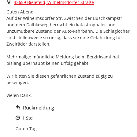
Ort
33659 Bielefeld, Wilhelmsdorfer Straße
Guten Abend,

Auf der Wilhelmsdorfer Str. Zwischen der Buschkampstr 
und dem Dalbkeweg herrscht ein katastrophaler und 
unzumutbare Zustand der Auto-Fahrbahn. Die Schlaglöcher 
sind stellenweise so riesig, dass sie eine Gefährdung für 
Zweiräder darstellen.

Mehrmalige mündliche Meldung beim Berzirksamt hat 
bislang überhaupt keinen Erfolg gehabt.

Wir bitten Sie diesen gefährlichen Zustand zügig zu 
beseitigen.

Vielen Dank.
Rückmeldung
Zeitpunkt des Erstellens
1 Std
Guten Tag,
