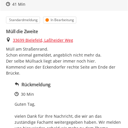
Zeitpunkt des Erstellens
Zeitpunkt des Erstellens
Zur Äußerung
41 Min
Kategorie
Status
Standardmeldung
In Bearbeitung
Müll die Zweite
Ort
33699 Bielefeld, Laßheider Weg
Müll am Straßenrand.

Schon einmal gemeldet, angeblich nicht mehr da.

Der selbe Müllsack liegt aber immer noch hier.

Kommend von der Eckendorfer rechte Seite am Ende der 
Brücke.
Rückmeldung
Zeitpunkt des Erstellens
30 Min
Guten Tag,

vielen Dank für Ihre Nachricht, die wir an das 
zuständige Fachamt weitergegeben haben. Wir melden 