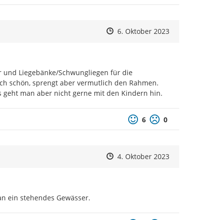
 zu diskutieren, oder die Beiträge aus
ng zu bewerten und zu kommentieren.
eiträge eingestellt und erkennbar.
Zeitpunkt des Erstellens
Zeitpunkt des Erstellens
Zur Äußerung
6. Oktober 2023
istrieren, so geben Sie uns die
 Verlauf noch einmal mit Ihnen in
r und Liegebänke/Schwungliegen für die 
ch schön, sprengt aber vermutlich den Rahmen. 
 bis zum 08. Oktober 2023 geöffnet und im Verlauf
s geht man aber nicht gerne mit den Kindern hin.
n zum Projekt oder weitere Beiträge hier eingestellt.
Positive Bewertung
Negative Bewertu
tieren Sie mit!
6
0
Zeitpunkt des Erstellens
Zeitpunkt des Erstellens
Zur Äußerung
4. Oktober 2023
an ein stehendes Gewässer.