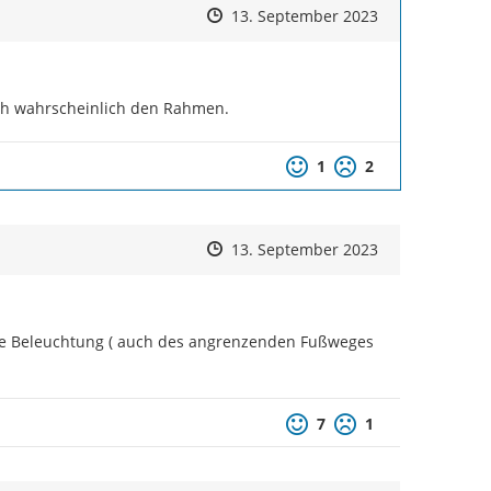
Zeitpunkt des Erstellens
Zeitpunkt des Erstellens
Zur Äußerung
13. September 2023
doch wahrscheinlich den Rahmen.
Positive Bewertung
Negative Bewertu
1
2
Zeitpunkt des Erstellens
Zeitpunkt des Erstellens
Zur Äußerung
13. September 2023
ute Beleuchtung ( auch des angrenzenden Fußweges 
Positive Bewertung
Negative Bewertu
7
1