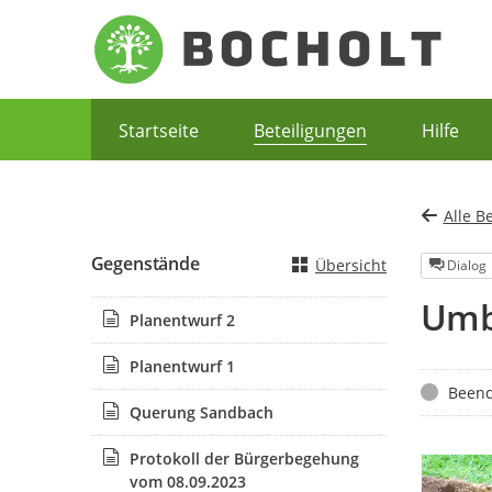
Portalnavigation
Startseite
Beteiligungen
Hilfe
Alle B
Gegenstände
Übersicht
Dialog
Umb
Planentwurf 2
Planentwurf 1
Status
Beend
Querung Sandbach
Protokoll der Bürgerbegehung
vom 08.09.2023