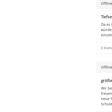
Offlin
Tiefse
Da es 
würden
einzel
0 Kom
Offlin
größe
Wir be
freuen
neue P
Schule