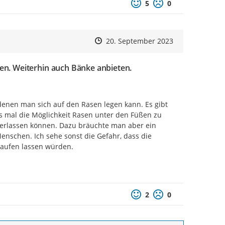
Positive Bewertung
Negative Bewertu
5
0
Zeitpunkt des Erstellens
Zeitpunkt des Erstellens
Zur Äußerung
20. September 2023
en. Weiterhin auch Bänke anbieten.
denen man sich auf den Rasen legen kann. Es gibt 
 mal die Möglichkeit Rasen unter den Füßen zu 
terlassen können. Dazu bräuchte man aber ein 
enschen. Ich sehe sonst die Gefahr, dass die 
aufen lassen würden.

Positive Bewertung
Negative Bewertu
2
0