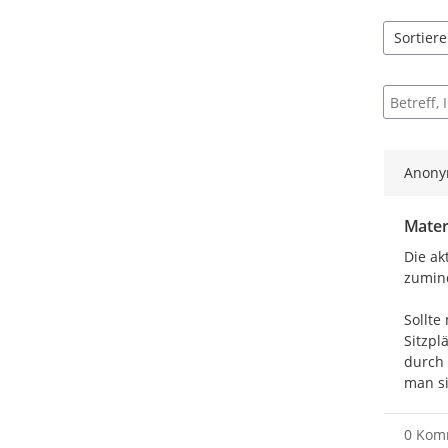
Sortier
5 Einträg
Suche na
Anon
Mater
Die ak
zumind
Sollte
Sitzpl
durch 
man si
0 Kom