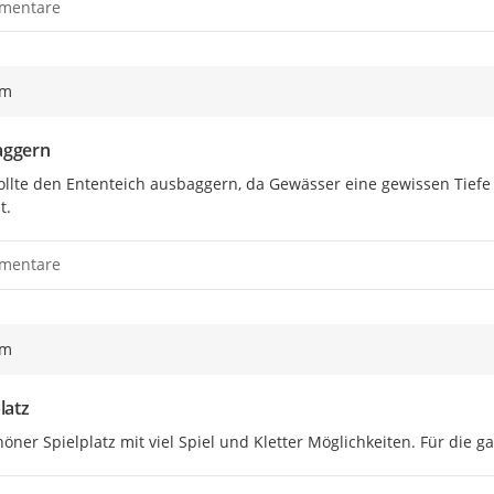
mentare
ym
aggern
llte den Ententeich ausbaggern, da Gewässer eine gewissen Tiefe
t.
mentare
ym
latz
höner Spielplatz mit viel Spiel und Kletter Möglichkeiten. Für die 