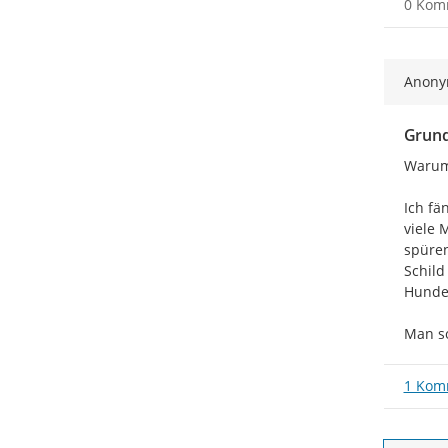
0 Kom
Anon
Grund
Warum
Ich fä
viele 
spüren
Schild
Hundeb
Man so
1 Kom