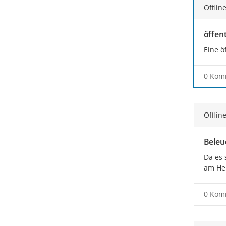
Offlin
öffent
Eine ö
0 Kom
Offlin
Beleu
Da es 
am Heu
0 Kom