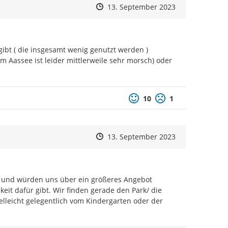
Zeitpunkt des Erstellens
Zeitpunkt des Erstellens
Zur Äußerung
13. September 2023
ibt ( die insgesamt wenig genutzt werden ) 
am Aassee ist leider mittlerweile sehr morsch) oder 
Positive Bewertung
Negative Bewertu
10
1
Zeitpunkt des Erstellens
Zeitpunkt des Erstellens
Zur Äußerung
13. September 2023
und würden uns über ein größeres Angebot 
eit dafür gibt. Wir finden gerade den Park/ die 
lleicht gelegentlich vom Kindergarten oder der 