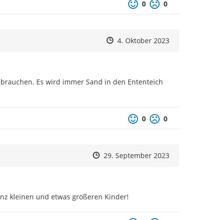
Positive Bewertung
Negative Bewertu
0
0
Zeitpunkt des Erstellens
Zeitpunkt des Erstellens
Zur Äußerung
4. Oktober 2023
 brauchen. Es wird immer Sand in den Ententeich 
Positive Bewertung
Negative Bewertu
0
0
Zeitpunkt des Erstellens
Zeitpunkt des Erstellens
Zur Äußerung
29. September 2023
ganz kleinen und etwas größeren Kinder!