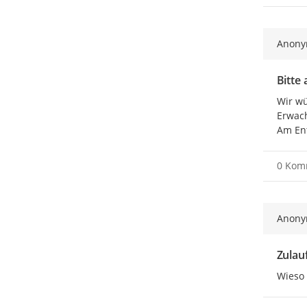
Anon
Bitte
Wir wü
Erwach
Am Ent
0 Kom
Anon
Zulau
Wieso 