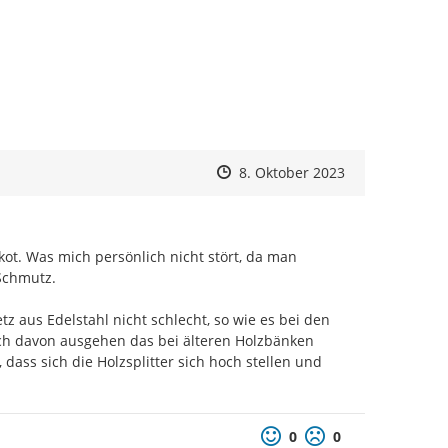
 zum Navigieren.
Zeitpunkt des Erstellens
Zeitpunkt des Erstellens
Zur Äußerung
8. Oktober 2023
ot. Was mich persönlich nicht stört, da man 
Schmutz.

tz aus Edelstahl nicht schlecht, so wie es bei den 
 ich davon ausgehen das bei älteren Holzbänken 
ass sich die Holzsplitter sich hoch stellen und 
am 08.09.2023 vor Ort präsentiert und diskutiert:
l/bocholt/beteiligung/themen/1004017
.
ung
ist links oben unter "Gegenstände" zu finden.
Positive Bewertung
Negative Bewertu
0
0
in die Möglichkeit, Stellung zu nehmen,