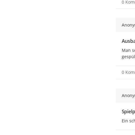
0 Kom
Anon
Ausb
Man so
gespül
0 Kom
Anon
Spielp
Ein sc