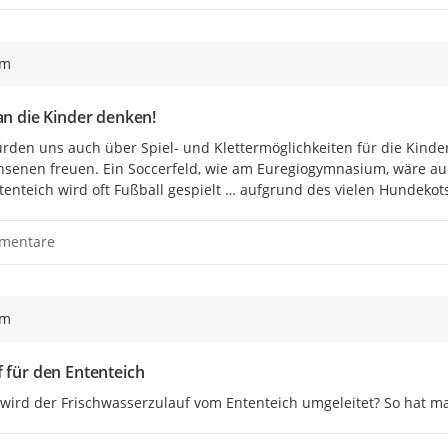
Ihre Meinung mitzuteilen,
der Vor-Ort-Veranstaltu
Diese sind als "Offline"-B
ym
Wir bitten Sie, sich zu reg
 an die Kinder denken!
Möglichkeit, im weiteren
Kontakt zu treten!
rden uns auch über Spiel- und Klettermöglichkeiten für die Kinde
senen freuen. Ein Soccerfeld, wie am Euregiogymnasium, wäre au
Diese digitalte Beteiligung bleibt
enteich wird oft Fußball gespielt … aufgrund des vielen Hundekot
werden alle weiteren Informatione
mentare
Machen Sie mit! Disku
ym
f für den Ententeich
wird der Frischwasserzulauf vom Ententeich umgeleitet? So hat m