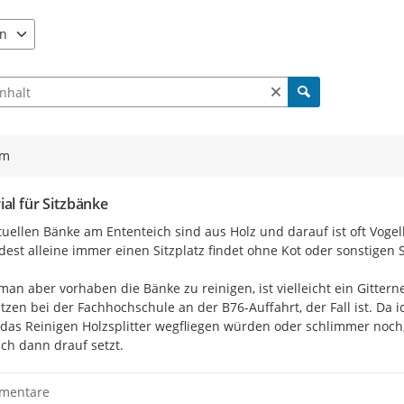
en
e verfügbar. Benutzen Sie "Pfeiltaste oben" und "Pfeiltaste unten"
ch Beiträgen und Kommentaren
ym
ial für Sitzbänke
tuellen Bänke am Ententeich sind aus Holz und darauf ist oft Vogelk
est alleine immer einen Sitzplatz findet ohne Kot oder sonstigen 
 man aber vorhaben die Bänke zu reinigen, ist vielleicht ein Gitterne
ätzen bei der Fachhochschule an der B76-Auffahrt, der Fall ist. Da
das Reinigen Holzsplitter wegfliegen würden oder schlimmer noch, d
Diese Zwischenergebnisse wurden 
ch dann drauf setzt.
https://beteiligung.nrw.de/porta
Das
Protokoll dieser Veranstalt
mentare
Hier besteht nun weiterh