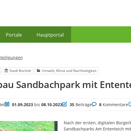
Portale
Hauptportal
eteiligungen
Stadt Bocholt
Umwelt, Klima und Nachhaltigkeit
au Sandbachpark mit Entent
Zeitraum
Beiträge
Kommentare
B
et
01.09.2023
bis
08.10.2023
35
Beiträge
8
Kommentare
Nach der ersten, digitalen Bürger
Sandbachparks Am Ententeich mitg