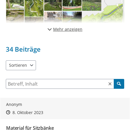
Mehr anzeigen
34
Beiträge
Sortieren
5 Einträge verfügbar. Benutzen Sie "Pfeiltaste oben" und "Pfeil
Suche nach Beiträgen und Kommentaren
Anonym
Zeitpunkt des Erstellens
Zeitpunkt des Erstellens
Zur Äußerung
8. Oktober 2023
Material für Sitzbänke