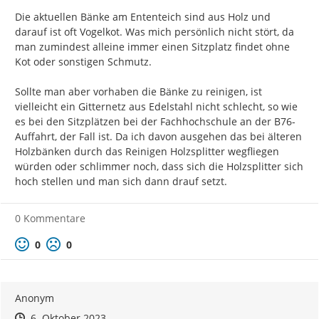
Die aktuellen Bänke am Ententeich sind aus Holz und 
Diese Zwischenergebnisse wurden am 08.09.2023 vor Ort
darauf ist oft Vogelkot. Was mich persönlich nicht stört, da 
präsentiert und diskutiert:
man zumindest alleine immer einen Sitzplatz findet ohne 
https://beteiligung.nrw.de/portal/bocholt/beteiligung/theme
Kot oder sonstigen Schmutz.

n/1004017
.
Das
Protokoll dieser Veranstaltung
ist links oben unter
Sollte man aber vorhaben die Bänke zu reinigen, ist 
"Gegenstände" zu finden.
vielleicht ein Gitternetz aus Edelstahl nicht schlecht, so wie 
es bei den Sitzplätzen bei der Fachhochschule an der B76-
Hier besteht nun weiterhin die Möglichkeit,
Auffahrt, der Fall ist. Da ich davon ausgehen das bei älteren 
Stellung zu nehmen, Ihre Meinung
Holzbänken durch das Reinigen Holzsplitter wegfliegen 
mitzuteilen, zu diskutieren, oder die Beiträge
würden oder schlimmer noch, dass sich die Holzsplitter sich 
aus der Vor-Ort-Veranstaltung zu bewerten
hoch stellen und man sich dann drauf setzt.
und zu kommentieren. Diese sind als
"Offline"-Beiträge eingestellt und erkennbar.
0 Kommentare
Wir bitten Sie, sich zu registrieren, so geben
Sie uns die Möglichkeit, im weiteren Verlauf
Positive Bewertung
Negative Bewertung
0
0
noch einmal mit Ihnen in Kontakt zu treten!
Diese digitalte Beteiligung bleibt bis zum 08. Oktober 2023
Anonym
geöffnet und im Verlauf werden alle weiteren Informationen
zum Projekt oder weitere Beiträge hier eingestellt.
Zeitpunkt des Erstellens
Zeitpunkt des Erstellens
Zur Äußerung
6. Oktober 2023