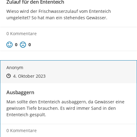
Zulauf für den Ententeich
Wieso wird der Frischwasserzulauf vom Ententeich 
umgeleitet? So hat man ein stehendes Gewässer.
0 Kommentare
Positive Bewertung
Negative Bewertung
0
0
Anonym
Zeitpunkt des Erstellens
Zeitpunkt des Erstellens
Zur Äußerung
4. Oktober 2023
Ausbaggern
Man sollte den Ententeich ausbaggern, da Gewässer eine 
gewissen Tiefe brauchen. Es wird immer Sand in den 
Ententeich gespült.
0 Kommentare