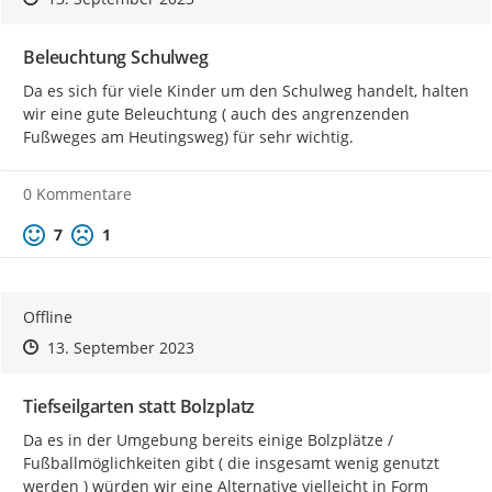
Beleuchtung Schulweg
Da es sich für viele Kinder um den Schulweg handelt, halten 
wir eine gute Beleuchtung ( auch des angrenzenden 
Fußweges am Heutingsweg) für sehr wichtig.
0 Kommentare
Positive Bewertung
Negative Bewertung
7
1
Offline
Zeitpunkt des Erstellens
Zeitpunkt des Erstellens
Zur Äußerung
13. September 2023
Tiefseilgarten statt Bolzplatz
Da es in der Umgebung bereits einige Bolzplätze / 
Fußballmöglichkeiten gibt ( die insgesamt wenig genutzt 
werden ) würden wir eine Alternative vielleicht in Form 