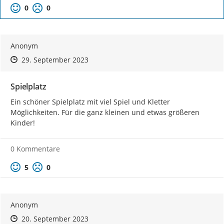
Positive Bewertung
Negative Bewertung
0
0
Anonym
Zeitpunkt des Erstellens
Zeitpunkt des Erstellens
Zur Äußerung
29. September 2023
Spielplatz
Ein schöner Spielplatz mit viel Spiel und Kletter 
Möglichkeiten. Für die ganz kleinen und etwas größeren 
Kinder!
0 Kommentare
Positive Bewertung
Negative Bewertung
5
0
Anonym
Zeitpunkt des Erstellens
Zeitpunkt des Erstellens
Zur Äußerung
20. September 2023