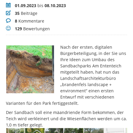
Zeitraum
01.09.2023
bis
08.10.2023
Beiträge
35
Beiträge
Kommentare
8
Kommentare
Bewertungen
129
Bewertungen
Nach der ersten, digitalen
Bürgerbeteiligung, in der Sie uns
Ihre Ideen zum Umbau des
Sandbachparks Am Ententeich
mitgeteilt haben, hat nun das
Landschaftsarchitekturbüro
„brandenfels landscape +
environment“ einen ersten
Entwurf mit verschiedenen
Varianten für den Park fertiggestellt.
Der Sandbach soll eine mäandriende Form bekommen, der
Teich wird verkleinert und die Wiesenflächen werden um ca.
1,0 m tiefer gelegt.