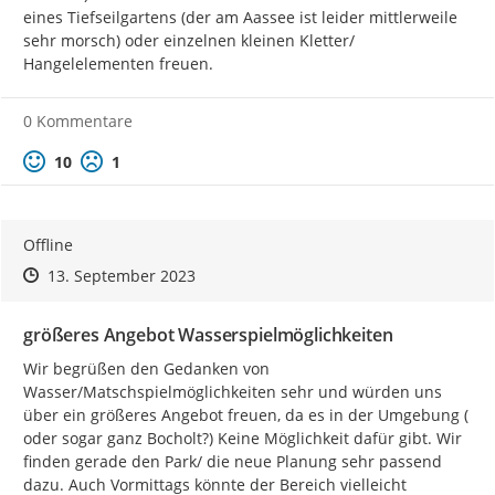
eines Tiefseilgartens (der am Aassee ist leider mittlerweile 
sehr morsch) oder einzelnen kleinen Kletter/ 
Hangelelementen freuen.
0 Kommentare
Positive Bewertung
Negative Bewertung
10
1
Offline
Zeitpunkt des Erstellens
Zeitpunkt des Erstellens
Zur Äußerung
13. September 2023
größeres Angebot Wasserspielmöglichkeiten
Wir begrüßen den Gedanken von 
Wasser/Matschspielmöglichkeiten sehr und würden uns 
über ein größeres Angebot freuen, da es in der Umgebung ( 
oder sogar ganz Bocholt?) Keine Möglichkeit dafür gibt. Wir 
finden gerade den Park/ die neue Planung sehr passend 
dazu. Auch Vormittags könnte der Bereich vielleicht 