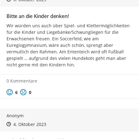
Machen Sie mit! Diskutieren Sie mit!
Bitte an die Kinder denken!
Wir würden uns auch über Spiel- und Klettermöglichkeiten 
für die Kinder und Liegebänke/Schwungliegen für die 
Erwachsenen freuen. Ein Soccerfeld, wie am 
Euregiogymnasium, wäre auch schön, sprengt aber 
vermutlich den Rahmen. Am Ententeich wird oft Fußball 
gespielt … aufgrund des vielen Hundekots geht man aber 
nicht gerne mit den Kindern hin.
0 Kommentare
Positive Bewertung
Negative Bewertung
6
0
Anonym
Zeitpunkt des Erstellens
Zeitpunkt des Erstellens
Zur Äußerung
4. Oktober 2023