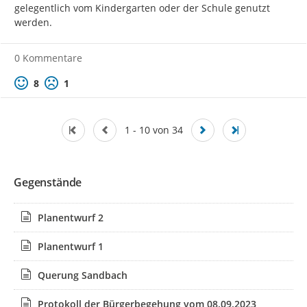
gelegentlich vom Kindergarten oder der Schule genutzt 
werden.
0 Kommentare
Positive Bewertung
Negative Bewertung
8
1
1 - 10 von 34
Gegenstände
Planentwurf 2
Planentwurf 1
Querung Sandbach
Protokoll der Bürgerbegehung vom 08.09.2023