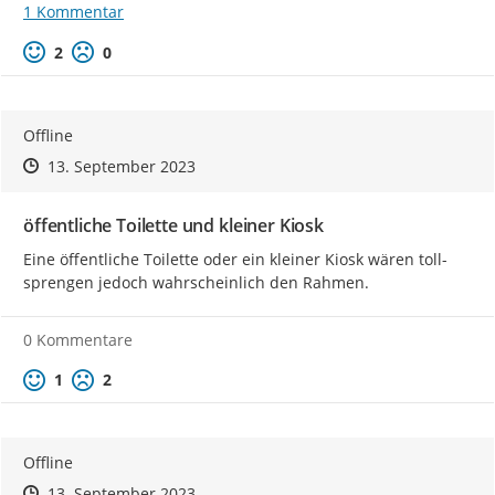
1 Kommentar
Positive Bewertung
Negative Bewertung
2
0
Offline
Zeitpunkt des Erstellens
Zeitpunkt des Erstellens
Zur Äußerung
13. September 2023
öffentliche Toilette und kleiner Kiosk
Eine öffentliche Toilette oder ein kleiner Kiosk wären toll- 
sprengen jedoch wahrscheinlich den Rahmen.
0 Kommentare
Positive Bewertung
Negative Bewertung
1
2
Offline
Zeitpunkt des Erstellens
Zeitpunkt des Erstellens
Zur Äußerung
13. September 2023