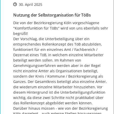
Zeitpunkt des Erstellens
Zeitpunkt des Erstellens
Zur Äußerung
30. April 2025
Nutzung der Selbstorganisation für TöBs
Die von der Bezirksregierung Köln vorgeschlagene 
"Komfortfunktion für TöBs" wird von uns ebenfalls sehr 
begrüßt!

Der Vorschlag, die Unterbeteiligung über ein 
entsprechendes Rollenkonzept des TöB abzubilden, 
funktioniert für ein einzelnes Amt / Fachbereich / 
Dezernat eines TöB, in welchem einzelne Mitarbeiter 
beteiligt werden sollen. Im Rahmen von 
Genehmigungsverfahren werden aber in der Regel 
nicht einzelne Ämter als Organisationen beteiligt, 
sondern der Kreis / Kommune / Bezirksregierung als 
Ganzes. Der Gesamtkreis beteiligt also einzelne Ämter, 
die wiederum einzelne Mitarbeiter hinzuziehen. Vor 
diesem Hintergrund ist die Unterbeteiligungsfunktion 
wichtig, da diese zwei Schritte nicht praktikabel über 
das Rollenkonzept abgebildet werden können.

Darüber hinaus müssen - wie von der Bezirksregierung 
Köln dargelegt - auch externe Stellen hinzugezogen 