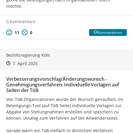
möchte.
0 Kommentare
11
0
Kommentieren
Bezirksregierung Köln
Zeitpunkt des Erstellens
Zeitpunkt des Erstellens
Zur Äußerung
7. April 2025
Verbesserungsvorschlag/Änderungswunsch -
Genehmigungsverfahren: Individuelle Vorlagen auf
Seiten der TöB
Von TöB-Organisationen wurde der Wunsch genäußert, im 
Beteiligungs-Tool (auf TöB-Seite) individuelle Vorlagen zur 
Abgabe von Stellungnahmen erstellen und speichern zu 
können. (Analog zum Verfahren auf der Anwenderseite).

Gerade wenn ein TöB vielfach in ähnlichen Verfahren 