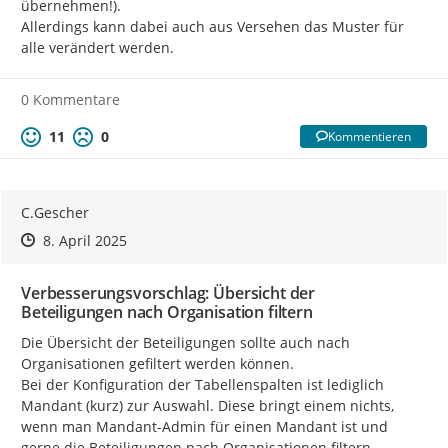
übernehmen!).

Allerdings kann dabei auch aus Versehen das Muster für 
alle verändert werden.
0 Kommentare
11
0
Kommentieren
C.Gescher
Zeitpunkt des Erstellens
Zeitpunkt des Erstellens
Zur Äußerung
8. April 2025
Verbesserungsvorschlag: Übersicht der
Beteiligungen nach Organisation filtern
Die Übersicht der Beteiligungen sollte auch nach 
Organisationen gefiltert werden können.

Bei der Konfiguration der Tabellenspalten ist lediglich 
Mandant (kurz) zur Auswahl. Diese bringt einem nichts, 
wenn man Mandant-Admin für einen Mandant ist und 
gerne die Beteiligungen nach Organisationen filtern 