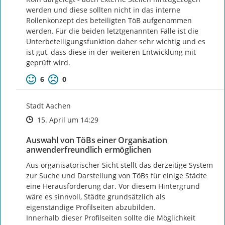
werden und diese sollten nicht in das interne 
Rollenkonzept des beteiligten TöB aufgenommen 
werden. Für die beiden letztgenannten Fälle ist die 
Unterbeteiligungsfunktion daher sehr wichtig und es 
ist gut, dass diese in der weiteren Entwicklung mit 
geprüft wird.
6
0
Stadt Aachen
Zeitpunkt des Erstellens
Zeitpunkt des Erstellens
Zur Äußerung
15. April um 14:29
Auswahl von TöBs einer Organisation
anwenderfreundlich ermöglichen
Aus organisatorischer Sicht stellt das derzeitige System 
zur Suche und Darstellung von TöBs für einige Städte 
eine Herausforderung dar. Vor diesem Hintergrund 
wäre es sinnvoll, Städte grundsätzlich als 
eigenständige Profilseiten abzubilden.

Innerhalb dieser Profilseiten sollte die Möglichkeit 