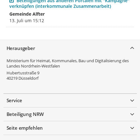
Beteiligungen aus anderen Portalen mit "Kampagne"
verknüpfen (interkommunale Zusammenarbeit)
Gemeinde Alfter
13. Juli um 15:12
Service
Herausgeber
Ministerium für Heimat, Kommunales, Bau und Digitalisierung des
Landes Nordrhein-Westfalen
Hubertusstraße 9
40219
Düsseldorf
Service
Beteiligung NRW
Seite empfehlen