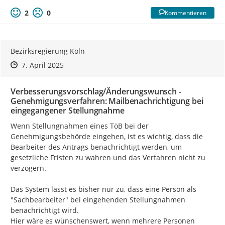
2
0
Kommentieren
Bezirksregierung Köln
Zeitpunkt des Erstellens
Zeitpunkt des Erstellens
Zur Äußerung
7. April 2025
Verbesserungsvorschlag/Änderungswunsch -
Genehmigungsverfahren: Mailbenachrichtigung bei
eingegangener Stellungnahme
Wenn Stellungnahmen eines TöB bei der 
Genehmigungsbehörde eingehen, ist es wichtig, dass die 
Bearbeiter des Antrags benachrichtigt werden, um 
gesetzliche Fristen zu wahren und das Verfahren nicht zu 
verzögern.

Das System lässt es bisher nur zu, dass eine Person als 
"Sachbearbeiter" bei eingehenden Stellungnahmen 
benachrichtigt wird.

Hier wäre es wünschenswert, wenn mehrere Personen 