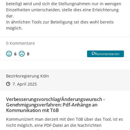
beteiligt wird und sich die Stellungnahmen nur in wenigen 
Einzelheiten unterscheiden, stelle dies eine Erleichterung 
dar.

In ähnlichen Tools zur Beteiligung sei dies wohl bereits 
möglich.
0 Kommentare
6
0
Kommentieren
Bezirksregierung Köln
Zeitpunkt des Erstellens
Zeitpunkt des Erstellens
Zur Äußerung
7. April 2025
Verbesserungsvorschlag/Änderungswunsch -
Genehmigungsverfahren: Pdf-Anhänge an
Kommunikation mit TöB
Kommuniziert man derzeit mit den TöB über das Tool, ist es 
nicht möglich, eine PDF-Datei an die Nachrichten 