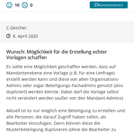
10
0
Kommentieren
C.Gescher
Zeitpunkt des Erstellens
Zeitpunkt des Erstellens
Zur Äußerung
8. April 2025
Wunsch: Möglichkeit für die Erstellung echter
Vorlagen schaffen
Es sollte eine Möglichkeit geschaffen werden, dass auf 
Mandantenebene eine Vorlage (z.B. für eine Umfrage) 
erstellt werden kann und diese von allen Organisations-
Admins oder sogar Beteiligungs-Fachadmins genutzt (also 
dupliziert) werden könnte. Dabei darf die Vorlage selbst 
nicht verändert werden (außer von den Mandant-Admins).

Aktuell ist es nur möglich eine Beteiligung zu erstellen und 
alle Personen, die darauf Zugriff haben sollen, als 
Bearbeiter einzufügen. Dann können diese die 
Musterbeteiligung duplizieren (ohne die Bearbeiter zu 