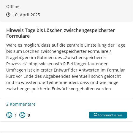
Offline
Zeitpunkt des Erstellens
Zeitpunkt des Erstellens
Zur Äußerung
10. April 2025
Hinweis Tage bis Löschen zwischengespeicherter
Formulare
Wäre es möglich, dass auf die zentrale Einstellung der Tage 
bis zum Löschen zwischengespeicherter Formulare / 
Fragebögen im Rahmen des „Zwischenspeicherns-
Prozesses“ hingewiesen wird? Bei länger laufenden 
Umfragen ist ein erster Entwurf der Antworten im Formular 
kurz vor Ende des Abgabeendes eventuell schon gelöscht 
und so wüssten die Teilnehmenden, dass und wie lange 
zwischengespeicherte Entwürfe vorgehalten werden.
2 Kommentare
1
0
Kommentieren