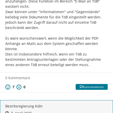
anzuhängen. Diese Funktion im Bereich "E-Mail an TöB" 
existiert nicht.

Zwar können unter "Informationen" und "Gegenstände" 
beliebig viele Dokumente für die TöB eingestellt werden. 
Jedoch kann der Zugriff darauf nicht auf einzelne TöB 
beschränkt werden.

Es wäre wünschenswert, wenn die Möglichkeit der PDF-
Anhänge an Mails aus dem System geschaffen werden 
könnte.

Dies ist insbesondere hilfreich, wenn ein TöB zu 
bestimmten Antragsunterlagen oder der Stellungnahme 
eines anderen TöB erneut beteiligt werden muss.
0 Kommentare
7
0
Kommentieren
Bezirksregierung Köln
Zeitpunkt des Erstellens
Zeitpunkt des Erstellens
Zur Äußerung