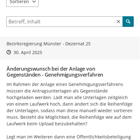
Sortieren
5 Einträge verfügbar. Benutzen Sie "Pfeiltaste oben" und "Pfeil
Suche nach Beiträgen und Kommentaren
Bezirksregierung Münster - Dezernat 25
Zeitpunkt des Erstellens
Zeitpunkt des Erstellens
Zur Äußerung
30. April 2025
Änderungswunsch bei der Anlage von
Gegenständen - Genehmigungsverfahren
Im Rahmen der Anlage eines Genehmigungsverfahrens 
müssen die Antragsunterlagen als Gegenstände 
hochgeladen werden. Lädt man alle Unterlagen zeitgleich 
von einem Laufwerk hoch, dann ändert sich die Reihenfolge 
der Unterlagen, sodass man diese manuell wieder sortieren 
muss. Besteht die Möglichkeit, die Reihenfolge wie auf dem 
Laufwerk beim Upload beizubehalten?

Legt man im Weiteren dann eine Öffentlichkeitsbeteiligung 