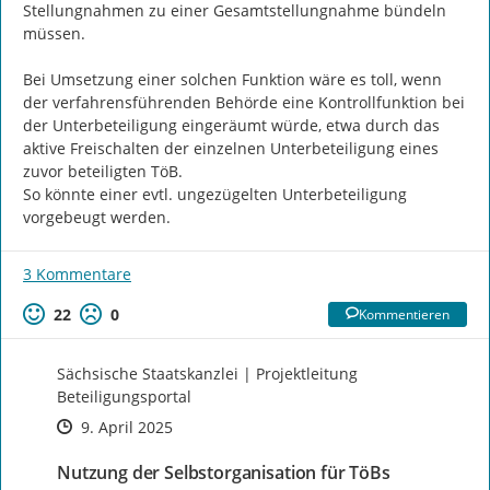
Stellungnahmen zu einer Gesamtstellungnahme bündeln 
müssen.

Bei Umsetzung einer solchen Funktion wäre es toll, wenn 
der verfahrensführenden Behörde eine Kontrollfunktion bei 
der Unterbeteiligung eingeräumt würde, etwa durch das 
aktive Freischalten der einzelnen Unterbeteiligung eines 
zuvor beteiligten TöB.

So könnte einer evtl. ungezügelten Unterbeteiligung 
vorgebeugt werden.
3 Kommentare
22
0
Kommentieren
Sächsische Staatskanzlei | Projektleitung
Beteiligungsportal
Zeitpunkt des Erstellens
Zeitpunkt des Erstellens
Zur Äußerung
9. April 2025
Nutzung der Selbstorganisation für TöBs