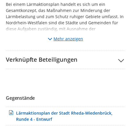
Bei einem Lärmaktionsplan handelt es sich um ein
Gesamtkonzept, das Maßnahmen zur Minderung der
Lärmbelastung und zum Schutz ruhiger Gebiete umfasst. In
Nordrhein-Westfalen sind die Städte und Gemeinden für
diese Aufgaben zuständig, mit Ausnahme der
Lärmaktionsplanung an Haupteisenbahnstrecken des
Mehr anzeigen
Bundes. Dort ist das Eisenbahn-Bundesamt für die
Maßnahmen in Bundeshoheit zuständig.
Bei der Neuaufstellung oder Überprüfung von
Verknüpfte Beteiligungen
Lärmaktionsplänen ist eine Mitwirkung der Öffentlichkeit
vorgesehen.
Die Stadt Rheda-Wiedenbrück
bietet Ihnen hier die
Möglichkeit der Beteiligung an der Lärmaktionsplanung. Sie
können auch über die Karte eine Beitrag zu einem
bestimmten Ort abgeben. Die Stadt Rheda-Wiedenbrück
ist
Gegenstände
von der Lärmkartierung
an den Hauptverkehrsstraßen A 2,
B 64, B 61, B 55, L 568 und L 791
erfasst.
Lärmaktionsplan der Stadt Rheda-Wiedenbrück,
Die Beteiligung erfolgt in in der Regel in zwei Phasen. In der
Runde 4 - Entwurf
ersten Phase wurden Sie über die Ergebnisse der
Lärmkartierung und die allgemeinen Ziele der