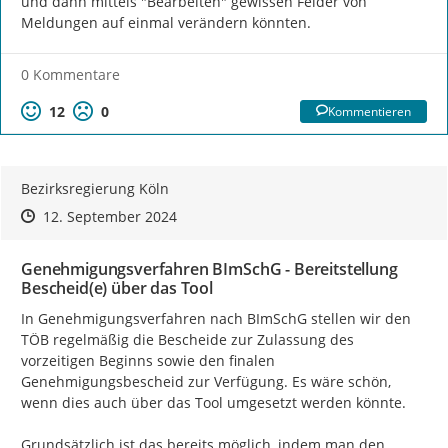
und dann mittels "Bearbeiten" gewissen Felder von 
Meldungen auf einmal verändern könnten.
0 Kommentare
12
0
Kommentieren
Bezirksregierung Köln
Zeitpunkt des Erstellens
Zeitpunkt des Erstellens
Zur Äußerung
12. September 2024
Genehmigungsverfahren BImSchG - Bereitstellung
Bescheid(e) über das Tool
In Genehmigungsverfahren nach BImSchG stellen wir den 
TÖB regelmäßig die Bescheide zur Zulassung des 
vorzeitigen Beginns sowie den finalen 
Genehmigungsbescheid zur Verfügung. Es wäre schön, 
wenn dies auch über das Tool umgesetzt werden könnte.

Grundsätzlich ist das bereits möglich, indem man den 