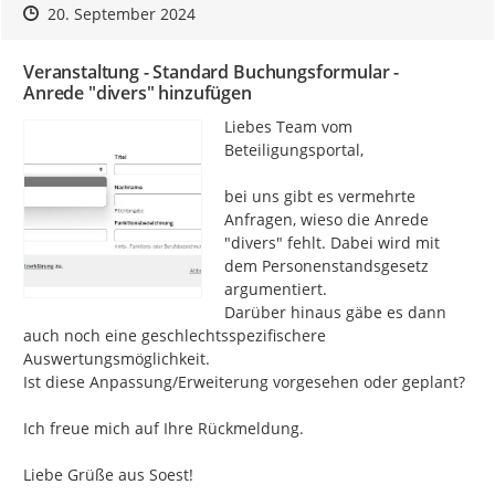
Zeitpunkt des Erstellens
Zeitpunkt des Erstellens
Zur Äußerung
20. September 2024
Veranstaltung - Standard Buchungsformular -
Anrede "divers" hinzufügen
Liebes Team vom 
Beteiligungsportal,

bei uns gibt es vermehrte 
Anfragen, wieso die Anrede 
"divers" fehlt. Dabei wird mit 
dem Personenstandsgesetz 
argumentiert.

Darüber hinaus gäbe es dann 
auch noch eine geschlechtsspezifischere 
Auswertungsmöglichkeit.

Ist diese Anpassung/Erweiterung vorgesehen oder geplant?

Ich freue mich auf Ihre Rückmeldung.

Liebe Grüße aus Soest!