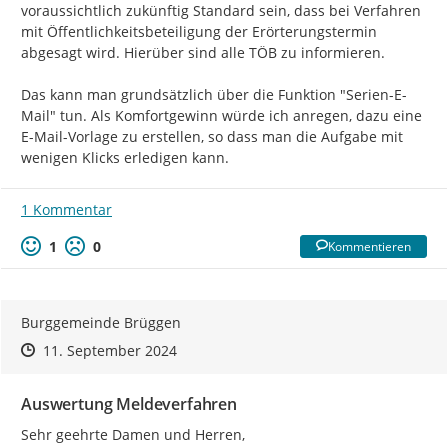
voraussichtlich zukünftig Standard sein, dass bei Verfahren 
mit Öffentlichkeitsbeteiligung der Erörterungstermin 
abgesagt wird. Hierüber sind alle TÖB zu informieren.

Das kann man grundsätzlich über die Funktion "Serien-E-
Mail" tun. Als Komfortgewinn würde ich anregen, dazu eine 
E-Mail-Vorlage zu erstellen, so dass man die Aufgabe mit 
wenigen Klicks erledigen kann.
1 Kommentar
1
0
Kommentieren
Burggemeinde Brüggen
Zeitpunkt des Erstellens
Zeitpunkt des Erstellens
Zur Äußerung
11. September 2024
Auswertung Meldeverfahren
Sehr geehrte Damen und Herren,
