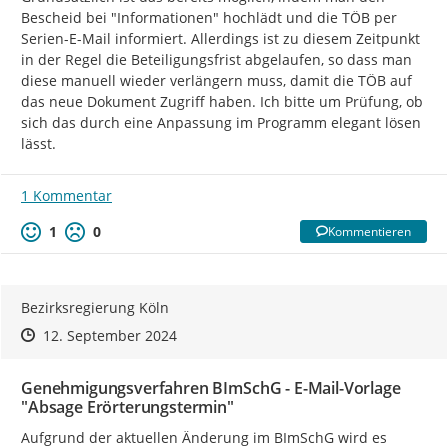
Bescheid bei "Informationen" hochlädt und die TÖB per 
Serien-E-Mail informiert. Allerdings ist zu diesem Zeitpunkt 
in der Regel die Beteiligungsfrist abgelaufen, so dass man 
diese manuell wieder verlängern muss, damit die TÖB auf 
das neue Dokument Zugriff haben. Ich bitte um Prüfung, ob 
sich das durch eine Anpassung im Programm elegant lösen 
lässt.
1 Kommentar
1
0
Kommentieren
Bezirksregierung Köln
Zeitpunkt des Erstellens
Zeitpunkt des Erstellens
Zur Äußerung
12. September 2024
Genehmigungsverfahren BImSchG - E-Mail-Vorlage
"Absage Erörterungstermin"
Aufgrund der aktuellen Änderung im BImSchG wird es 