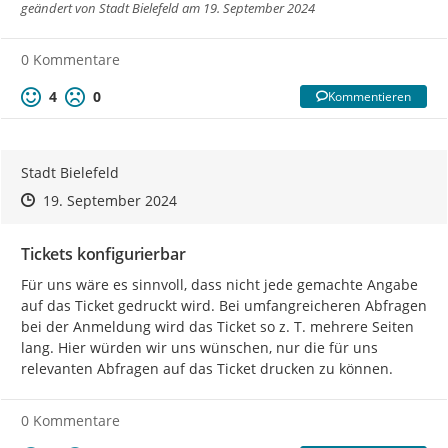
geändert von
Stadt Bielefeld
am 19. September 2024
0 Kommentare
4
0
Kommentieren
Stadt Bielefeld
Zeitpunkt des Erstellens
Zeitpunkt des Erstellens
Zur Äußerung
19. September 2024
Tickets konfigurierbar
Für uns wäre es sinnvoll, dass nicht jede gemachte Angabe 
auf das Ticket gedruckt wird. Bei umfangreicheren Abfragen 
bei der Anmeldung wird das Ticket so z. T. mehrere Seiten 
lang. Hier würden wir uns wünschen, nur die für uns 
relevanten Abfragen auf das Ticket drucken zu können.
0 Kommentare