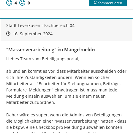
4
0
Kommentieren
Stadt Leverkusen - Fachbereich 04
Zeitpunkt des Erstellens
Zeitpunkt des Erstellens
Zur Äußerung
16. September 2024
"Massenverarbeitung" im Mängelmelder
Liebes Team vom Beteiligungsportal,

ab und an kommt es vor, dass Mitarbeiter ausscheiden oder 
sich ihre Zuständigkeiten ändern. Wenn ein solcher 
Mitarbeiter als "Bearbeiter für Stellungnahmen, Beiträge, 
Formulare, Meldungen" eingetragen ist, muss man jede 
Meldung einzeln auswählen, um sie einem neuen 
Mitarbeiter zuzuordnen.

Daher wäre es super, wenn die Admins von Beteiligungen 
die Möglichkeiten einer "Massenverarbeitung" hätten - dass 
sie bspw. eine Checkbox pro Meldung auswählen könnten 