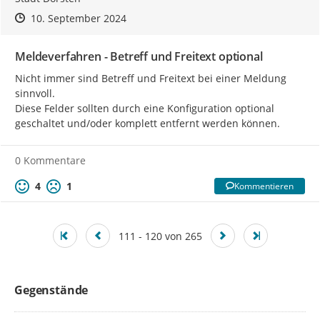
Zeitpunkt des Erstellens
Zeitpunkt des Erstellens
Zur Äußerung
10. September 2024
Meldeverfahren - Betreff und Freitext optional
Nicht immer sind Betreff und Freitext bei einer Meldung 
sinnvoll.

Diese Felder sollten durch eine Konfiguration optional 
geschaltet und/oder komplett entfernt werden können.
0 Kommentare
4
1
Kommentieren
111 - 120 von 265
Gegenstände