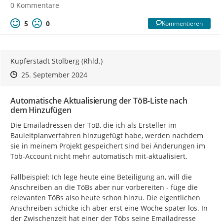
0 Kommentare
5
0
Kommentieren
Kupferstadt Stolberg (Rhld.)
Zeitpunkt des Erstellens
Zeitpunkt des Erstellens
Zur Äußerung
25. September 2024
Automatische Aktualisierung der TöB-Liste nach
dem Hinzufügen
Die Emailadressen der TöB, die ich als Ersteller im 
Bauleitplanverfahren hinzugefügt habe, werden nachdem 
sie in meinem Projekt gespeichert sind bei Änderungen im 
Töb-Account nicht mehr automatisch mit-aktualisiert.

Fallbeispiel: Ich lege heute eine Beteiligung an, will die 
Anschreiben an die TöBs aber nur vorbereiten - füge die 
relevanten TöBs also heute schon hinzu. Die eigentlichen 
Anschreiben schicke ich aber erst eine Woche später los. In 
der Zwischenzeit hat einer der Töbs seine Emailadresse 