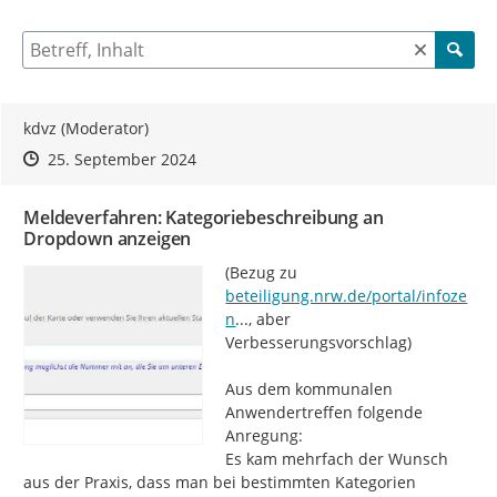
5 Einträge verfügbar. Benutzen Sie "Pfeiltaste oben" und "Pfeil
Suche nach Beiträgen und Kommentaren
kdvz (Moderator)
Zeitpunkt des Erstellens
Zeitpunkt des Erstellens
Zur Äußerung
25. September 2024
Meldeverfahren: Kategoriebeschreibung an
Dropdown anzeigen
https://
(Bezug zu 
beteiligung.nrw.de/portal/infoze
trale/beteiligung/themen/1000787
n
...
, aber 
Verbesserungsvorschlag)

Aus dem kommunalen 
Anwendertreffen folgende 
Anregung:

Es kam mehrfach der Wunsch 
aus der Praxis, dass man bei bestimmten Kategorien 