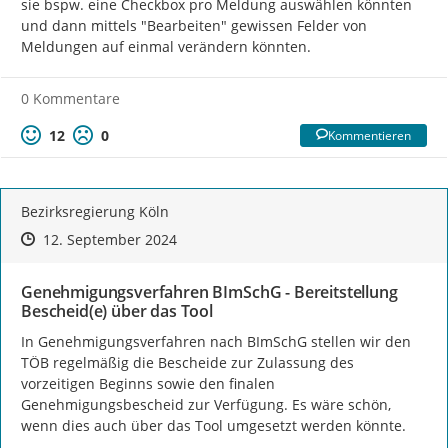
sie bspw. eine Checkbox pro Meldung auswählen könnten 
und dann mittels "Bearbeiten" gewissen Felder von 
Meldungen auf einmal verändern könnten.
0 Kommentare
12
0
Kommentieren
Bezirksregierung Köln
Zeitpunkt des Erstellens
Zeitpunkt des Erstellens
Zur Äußerung
12. September 2024
Genehmigungsverfahren BImSchG - Bereitstellung
Bescheid(e) über das Tool
In Genehmigungsverfahren nach BImSchG stellen wir den 
TÖB regelmäßig die Bescheide zur Zulassung des 
vorzeitigen Beginns sowie den finalen 
Genehmigungsbescheid zur Verfügung. Es wäre schön, 
wenn dies auch über das Tool umgesetzt werden könnte.
