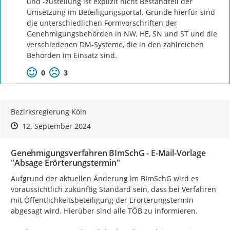
und -zustellung ist explizit nicht Bestandteil der 
Umsetzung im Beteiligungsportal. Gründe hierfür sind 
die unterschiedlichen Formvorschriften der 
Genehmigungsbehörden in NW, HE, SN und ST und die 
verschiedenen DM-Systeme, die in den zahlreichen 
Behörden im Einsatz sind.
0
3
Bezirksregierung Köln
Zeitpunkt des Erstellens
Zeitpunkt des Erstellens
Zur Äußerung
12. September 2024
Genehmigungsverfahren BImSchG - E-Mail-Vorlage
"Absage Erörterungstermin"
Aufgrund der aktuellen Änderung im BImSchG wird es 
voraussichtlich zukünftig Standard sein, dass bei Verfahren 
mit Öffentlichkeitsbeteiligung der Erörterungstermin 
abgesagt wird. Hierüber sind alle TÖB zu informieren.
