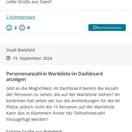
Liebe Grüße aus Soest!
2 Kommentare
2
0
Kommentieren
Stadt Bielefeld
Zeitpunkt des Erstellens
Zeitpunkt des Erstellens
Zur Äußerung
19. September 2024
Personenanzahl in Warteliste im Dashboard
anzeigen
Gibt es die Möglichkeit, im Dashboard bereits die Anzahl 
der Personen zu sehen, die auf der Warteliste stehen? Im 
konkreten Fall sehen wir nur die Anmeldungen für die 40 
Plätze, jedoch nicht die 15 Personen auf der Warteliste. 
Kann das in Klammern hinter der Teilnehmerzahl 
hinzugefügt werden?

Schöne Grüße aus Bielefeld!