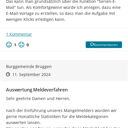
Das kann man grundsätzlich über die Funktion "Serien-E-
Mail" tun. Als Komfortgewinn würde ich anregen, dazu eine 
E-Mail-Vorlage zu erstellen, so dass man die Aufgabe mit 
wenigen Klicks erledigen kann.
1 Kommentar
1
0
Kommentieren
Burggemeinde Brüggen
Zeitpunkt des Erstellens
Zeitpunkt des Erstellens
Zur Äußerung
11. September 2024
Auswertung Meldeverfahren
Sehr geehrte Damen und Herren,

nach der Einführung unseres Mängelmelders würden wir 
gerne monatliche Statistiken für die Meldekategorien 
auswerten lassen.
