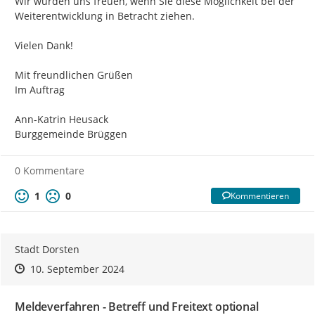
Wir würden uns freuen, wenn Sie diese Möglichkeit bei der 
Weiterentwicklung in Betracht ziehen.

Vielen Dank!

Mit freundlichen Grüßen

Im Auftrag

Ann-Katrin Heusack

Burggemeinde Brüggen
0 Kommentare
1
0
Kommentieren
Stadt Dorsten
Zeitpunkt des Erstellens
Zeitpunkt des Erstellens
Zur Äußerung
10. September 2024
Meldeverfahren - Betreff und Freitext optional