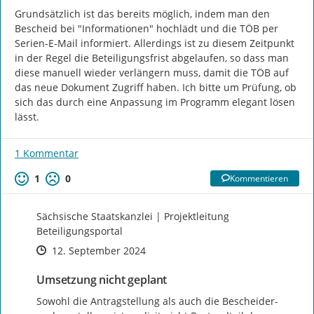
Grundsätzlich ist das bereits möglich, indem man den 
Bescheid bei "Informationen" hochlädt und die TÖB per 
Serien-E-Mail informiert. Allerdings ist zu diesem Zeitpunkt 
in der Regel die Beteiligungsfrist abgelaufen, so dass man 
diese manuell wieder verlängern muss, damit die TÖB auf 
das neue Dokument Zugriff haben. Ich bitte um Prüfung, ob 
sich das durch eine Anpassung im Programm elegant lösen 
lässt.
1 Kommentar
1
0
Kommentieren
Sächsische Staatskanzlei | Projektleitung
Beteiligungsportal
Zeitpunkt des Erstellens
Zeitpunkt des Erstellens
Zur Äußerung
12. September 2024
Umsetzung nicht geplant
Sowohl die Antragstellung als auch die Bescheider- 