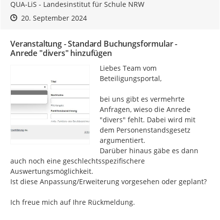
QUA-LiS - Landesinstitut für Schule NRW
Zeitpunkt des Erstellens
Zeitpunkt des Erstellens
Zur Äußerung
20. September 2024
Veranstaltung - Standard Buchungsformular -
Anrede "divers" hinzufügen
Liebes Team vom 
Beteiligungsportal,

bei uns gibt es vermehrte 
Anfragen, wieso die Anrede 
"divers" fehlt. Dabei wird mit 
dem Personenstandsgesetz 
argumentiert.

Darüber hinaus gäbe es dann 
auch noch eine geschlechtsspezifischere 
Auswertungsmöglichkeit.

Ist diese Anpassung/Erweiterung vorgesehen oder geplant?

Ich freue mich auf Ihre Rückmeldung.
