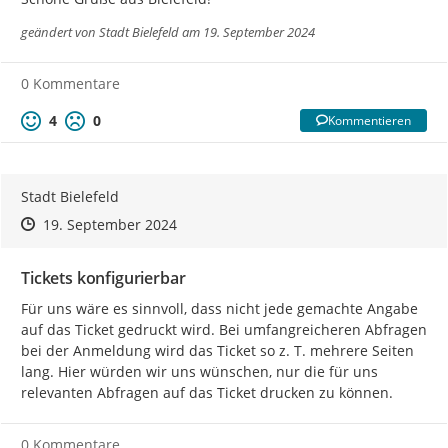
geändert von
Stadt Bielefeld
am 19. September 2024
0 Kommentare
4
0
Kommentieren
Stadt Bielefeld
Zeitpunkt des Erstellens
Zeitpunkt des Erstellens
Zur Äußerung
19. September 2024
Tickets konfigurierbar
Für uns wäre es sinnvoll, dass nicht jede gemachte Angabe 
auf das Ticket gedruckt wird. Bei umfangreicheren Abfragen 
bei der Anmeldung wird das Ticket so z. T. mehrere Seiten 
lang. Hier würden wir uns wünschen, nur die für uns 
relevanten Abfragen auf das Ticket drucken zu können.
0 Kommentare