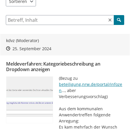
Sortieren
5 Einträge verfügbar. Benutzen Sie "Pfeiltaste oben" und "Pfeil
Suche nach Beiträgen und Kommentaren
kdvz (Moderator)
Zeitpunkt des Erstellens
Zeitpunkt des Erstellens
Zur Äußerung
25. September 2024
Meldeverfahren: Kategoriebeschreibung an
Dropdown anzeigen
https://
(Bezug zu 
beteiligung.nrw.de/portal/infoze
trale/beteiligung/themen/1000787
n
...
, aber 
Verbesserungsvorschlag)

Aus dem kommunalen 
Anwendertreffen folgende 
Anregung:

Es kam mehrfach der Wunsch 