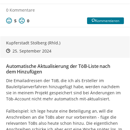
0 Kommentare
5
0
Kommentieren
Kupferstadt Stolberg (Rhld.)
Zeitpunkt des Erstellens
Zeitpunkt des Erstellens
Zur Äußerung
25. September 2024
Automatische Aktualisierung der TöB-Liste nach
dem Hinzufügen
Die Emailadressen der TöB, die ich als Ersteller im 
Bauleitplanverfahren hinzugefügt habe, werden nachdem 
sie in meinem Projekt gespeichert sind bei Änderungen im 
Töb-Account nicht mehr automatisch mit-aktualisiert.

Fallbeispiel: Ich lege heute eine Beteiligung an, will die 
Anschreiben an die TöBs aber nur vorbereiten - füge die 
relevanten TöBs also heute schon hinzu. Die eigentlichen 
Anschreiben schicke ich aber erst eine Woche später los. In 