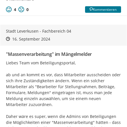
4
0
Kommentieren
Stadt Leverkusen - Fachbereich 04
Zeitpunkt des Erstellens
Zeitpunkt des Erstellens
Zur Äußerung
16. September 2024
"Massenverarbeitung" im Mängelmelder
Liebes Team vom Beteiligungsportal,

ab und an kommt es vor, dass Mitarbeiter ausscheiden oder 
sich ihre Zuständigkeiten ändern. Wenn ein solcher 
Mitarbeiter als "Bearbeiter für Stellungnahmen, Beiträge, 
Formulare, Meldungen" eingetragen ist, muss man jede 
Meldung einzeln auswählen, um sie einem neuen 
Mitarbeiter zuzuordnen.

Daher wäre es super, wenn die Admins von Beteiligungen 
die Möglichkeiten einer "Massenverarbeitung" hätten - dass 