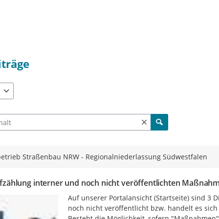
iträge
verfügbar. Benutzen Sie "Pfeiltaste oben" und "Pfeiltaste unten" z
h Beiträgen und Kommentaren
etrieb Straßenbau NRW - Regionalniederlassung Südwestfalen
fzählung interner und noch nicht veröffentlichten Maßnahm
Auf unserer Portalansicht (Startseite) sind 3 D
noch nicht veröffentlicht bzw. handelt es sich
Besteht die Möglichkeit, sofern "Maßnahmen" n