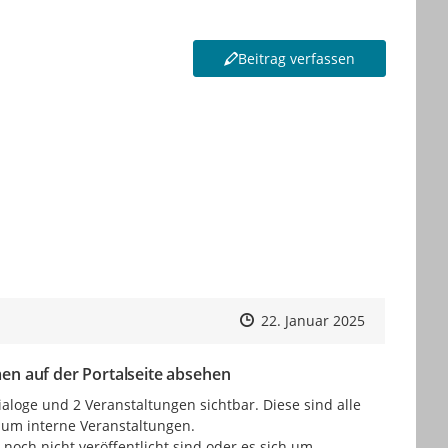
Beitrag verfassen
um Navigieren.
Zeitpunkt des Erstellens
Zeitpunkt des Erstellens
Zur Äußeru
22. Januar 2025
en auf der Portalseite absehen
ialoge und 2 Veranstaltungen sichtbar. Diese sind alle 
 um interne Veranstaltungen.

och nicht veröffentlicht sind oder es sich um 