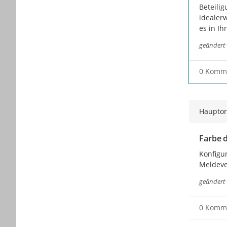
Beteilig
idealer
es in Ih
geändert
0 Komm
Hauptor
Farbe d
Konfigu
Meldeve
geändert
0 Komm