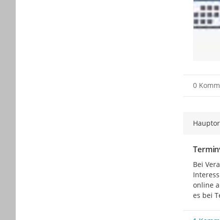
0 Komm
Hauptor
Termin
Bei Vera
Interes
online a
es bei 