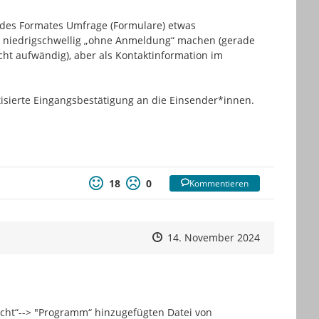
des Formates Umfrage (Formulare) etwas 
r niedrigschwellig „ohne Anmeldung“ machen (gerade 
t aufwändig), aber als Kontaktinformation im 
tisierte Eingangsbestätigung an die Einsender*innen. 
18
0
Kommentieren
Zeitpunkt des Erstellens
Zeitpunkt des Erstellens
Zur Äußeru
14. November 2024
cht“--> "Programm“ hinzugefügten Datei von 