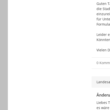
Guten Ta
die Sta
einzure
für Unt
Formula
Leider e
Könnten
Vielen 
0 Komm
Landesa
Änderu
Liebes T
es wäre