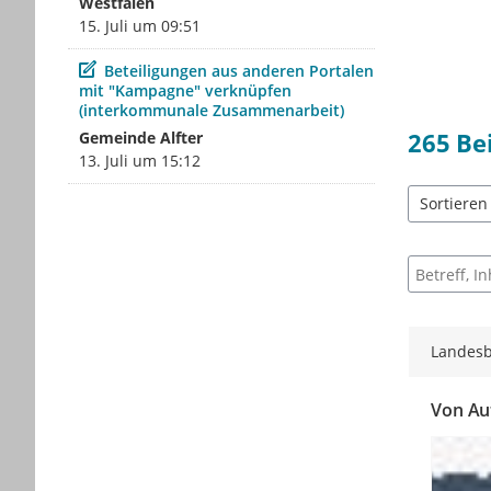
Westfalen
15. Juli um 09:51
Beitrag
Beteiligungen aus anderen Portalen
mit "Kampagne" verknüpfen
(interkommunale Zusammenarbeit)
265
Be
Gemeinde Alfter
13. Juli um 15:12
Sortieren
5 Einträge 
Suche nac
Landesb
Von Au