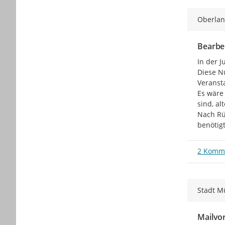
Oberlan
Bearbei
In der J
Diese N
Veranst
Es wäre
sind, al
Nach Rü
benötigt
2 Komm
Stadt M
Mailvo