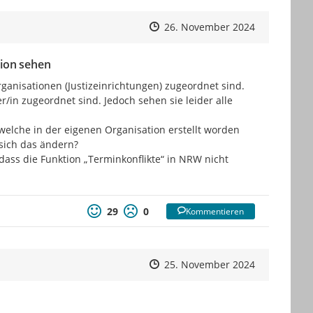
Zeitpunkt des Erstellens
Zeitpunkt des Erstellens
Zur Äußeru
26. November 2024
tion sehen
ganisationen (Justizeinrichtungen) zugeordnet sind.

in zugeordnet sind. Jedoch sehen sie leider alle 
lche in der eigenen Organisation erstellt worden 
sich das ändern?

ss die Funktion „Terminkonflikte“ in NRW nicht 
29
0
Kommentieren
Zeitpunkt des Erstellens
Zeitpunkt des Erstellens
Zur Äußeru
25. November 2024