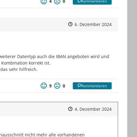
4
0
Kommentieren
Zeitpunkt des Erstellens
Zeitpunkt des Erstellens
Zur Äußeru
6. Dezember 2024
weiterer Datentyp auch die IBAN angeboten wird und 
Kombination korrekt ist.

as sehr hilfreich.
9
0
Kommentieren
Zeitpunkt des Erstellens
Zeitpunkt des Erstellens
Zur Äußeru
4. Dezember 2024
enausschnitt nicht mehr alle vorhandenen 