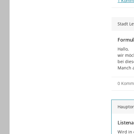
1 Komm
Stadt L
Formul
Hallo,

wir möc
bei dies
Manch a
0 Komm
Hauptor
Listen
Wird in 