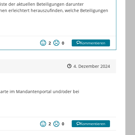
liste der aktuellen Beteiligungen darunter 
nen erleichtert herauszufinden, welche Beteiligungen 
2
0
Kommentieren
Zeitpunkt des Erstellens
Zeitpunkt des Erstellens
Zur Äußeru
4. Dezember 2024
Karte im Mandantenportal und/oder bei 
2
0
Kommentieren