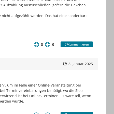
er Aufzählung auszuschließen (sofern die Häkchen 
te nicht aufgezählt werden, Das hat eine sonderbare 
3
0
Kommentieren
Zeitpunkt des Erstellens
Zeitpunkt des Erstellens
Zur Äußeru
8. Januar 2025
n", um im Falle einer Online-Veranstaltung bei 
bei Terminvereinbarungen benötigt, wo die Slots 
erwirrend ist bei Online-Terminen. Es wäre toll, wenn 
 werden würde.