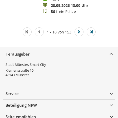
Termin
28.09.2026 13:00 Uhr
Buchungsstatus
56
freie Plätze
1 - 10 von 153
Service
Herausgeber
Stadt Münster, Smart City
Klemensstraße 10
48143
Münster
Service
Beteiligung NRW
Seite empfehlen