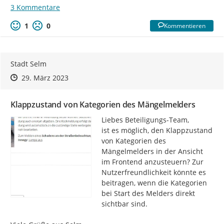
3 Kommentare
1
0
Kommentieren
Stadt Selm
Zeitpunkt des Erstellens
Zeitpunkt des Erstellens
Zur Äußerung
29. März 2023
Klappzustand von Kategorien des Mängelmelders
Liebes Beteiligungs-Team,

ist es möglich, den Klappzustand 
von Kategorien des 
Mängelmelders in der Ansicht 
im Frontend anzusteuern? Zur 
Nutzerfreundlichkeit könnte es 
beitragen, wenn die Kategorien 
bei Start des Melders direkt 
sichtbar sind.
