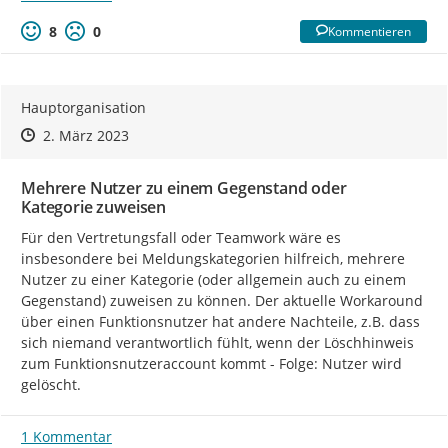
8
0
Kommentieren
Hauptorganisation
Zeitpunkt des Erstellens
Zeitpunkt des Erstellens
Zur Äußerung
2. März 2023
Mehrere Nutzer zu einem Gegenstand oder
Kategorie zuweisen
Für den Vertretungsfall oder Teamwork wäre es 
insbesondere bei Meldungskategorien hilfreich, mehrere 
Nutzer zu einer Kategorie (oder allgemein auch zu einem 
Gegenstand) zuweisen zu können. Der aktuelle Workaround 
über einen Funktionsnutzer hat andere Nachteile, z.B. dass 
sich niemand verantwortlich fühlt, wenn der Löschhinweis 
zum Funktionsnutzeraccount kommt - Folge: Nutzer wird 
gelöscht.
1 Kommentar