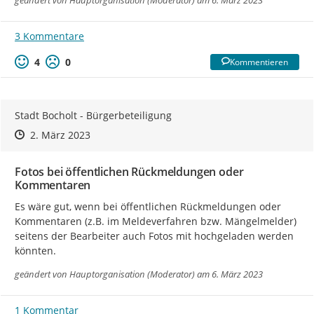
geändert von
Hauptorganisation (Moderator)
am 6. März 2023
3 Kommentare
4
0
Kommentieren
Stadt Bocholt - Bürgerbeteiligung
Zeitpunkt des Erstellens
Zeitpunkt des Erstellens
Zur Äußerung
2. März 2023
Fotos bei öffentlichen Rückmeldungen oder
Kommentaren
Es wäre gut, wenn bei öffentlichen Rückmeldungen oder 
Kommentaren (z.B. im Meldeverfahren bzw. Mängelmelder) 
seitens der Bearbeiter auch Fotos mit hochgeladen werden 
könnten.
geändert von
Hauptorganisation (Moderator)
am 6. März 2023
1 Kommentar