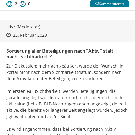
2
0
Kommentieren
kdvz (Moderator)
Zeitpunkt des Erstellens
Zeitpunkt des Erstellens
Zur Äußerung
22. Februar 2023
Sortierung aller Beteiligungen nach "Aktiv" statt
nach "Sichtbarkeit"?
Zur Diskussion: mehrfach geäußert wurde der Wunsch, im 
Portal nicht nach dem Sichtbarkeitsdatum, sondern nach 
dem Aktivdatum der Beteiligungen  zu sortieren.

Im ersten Fall (Sichtbarkeit) werden Beteiligungen, die 
gerade angelegt wurden, aber noch nicht oder nicht mehr 
aktiv sind (bei z.B. BLP-Nachträgen) oben angezeigt, derzeit 
aktive, die bereits vor längerer Zeit angelegt wurden, jedoch 
ggf. weit unten und außer Sicht.

Es wird angenommen, dass bei Sortierung nach "Aktiv"-