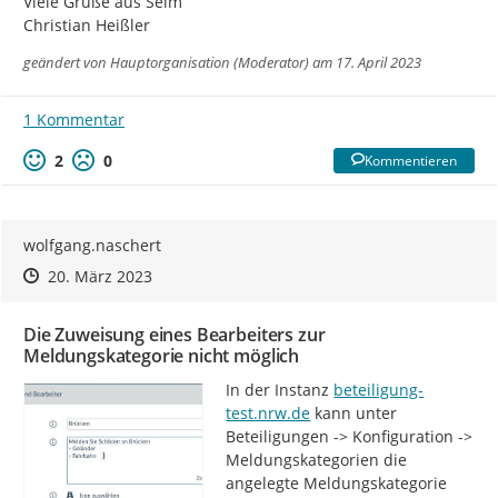
Viele Grüße aus Selm

Christian Heißler
geändert von
Hauptorganisation (Moderator)
am 17. April 2023
1 Kommentar
2
0
Kommentieren
wolfgang.naschert
Zeitpunkt des Erstellens
Zeitpunkt des Erstellens
Zur Äußerung
20. März 2023
Die Zuweisung eines Bearbeiters zur
Meldungskategorie nicht möglich
http://
In der Instanz 
beteiligung-
test.nrw.de
 kann unter 
Beteiligungen -> Konfiguration -> 
Meldungskategorien die 
angelegte Meldungskategorie 