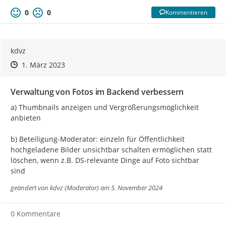
0
0
Kommentieren
kdvz
Zeitpunkt des Erstellens
Zeitpunkt des Erstellens
Zur Äußerung
1. März 2023
Verwaltung von Fotos im Backend verbessern
a) Thumbnails anzeigen und Vergrößerungsmöglichkeit 
anbieten

b) Beteiligung-Moderator: einzeln für Öffentlichkeit 
hochgeladene Bilder unsichtbar schalten ermöglichen statt 
löschen, wenn z.B. DS-relevante Dinge auf Foto sichtbar 
sind
geändert von
kdvz (Moderator)
am 5. November 2024
0 Kommentare