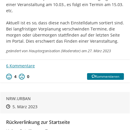
einer Veranstaltung am 10.03., es folgt ein Termin am 15.03. 
etc.

Aktuell ist es so, dass diese nach Einstelldatum sortiert sind. 
Bei langfristiger Vorplanung verschwinden Termine, die 
morgen oder übermorgen stattfinden auf der letzten Seite 
im Portal. Dies erschwert das Finden einer Veranstaltung.
geändert von
Hauptorganisation (Moderator)
am 27. März 2023
6 Kommentare
4
0
Kommentieren
NRW.URBAN
Zeitpunkt des Erstellens
Zeitpunkt des Erstellens
Zur Äußerung
5. März 2023
Rückverlinkung zur Startseite