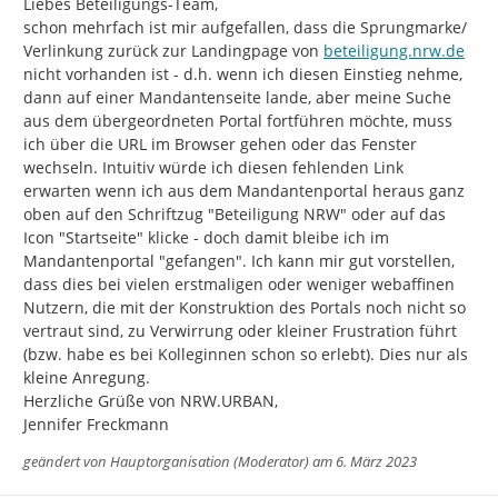
Liebes Beteiligungs-Team,

schon mehrfach ist mir aufgefallen, dass die Sprungmarke/ 
http://
Verlinkung zurück zur Landingpage von 
beteiligung.nrw.de
nicht vorhanden ist - d.h. wenn ich diesen Einstieg nehme, 
dann auf einer Mandantenseite lande, aber meine Suche 
aus dem übergeordneten Portal fortführen möchte, muss 
ich über die URL im Browser gehen oder das Fenster 
wechseln. Intuitiv würde ich diesen fehlenden Link 
erwarten wenn ich aus dem Mandantenportal heraus ganz 
oben auf den Schriftzug "Beteiligung NRW" oder auf das 
Icon "Startseite" klicke - doch damit bleibe ich im 
Mandantenportal "gefangen". Ich kann mir gut vorstellen, 
dass dies bei vielen erstmaligen oder weniger webaffinen 
Nutzern, die mit der Konstruktion des Portals noch nicht so 
vertraut sind, zu Verwirrung oder kleiner Frustration führt 
(bzw. habe es bei Kolleginnen schon so erlebt). Dies nur als 
kleine Anregung.

Herzliche Grüße von NRW.URBAN,

Jennifer Freckmann
geändert von
Hauptorganisation (Moderator)
am 6. März 2023