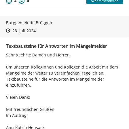
4
0
Kommentieren
Burggemeinde Brüggen
Zeitpunkt des Erstellens
Zeitpunkt des Erstellens
Zur Äußerung
23. Juli 2024
Textbausteine für Antworten im Mängelmelder
Sehr geehrte Damen und Herren,

um unseren Kolleginnen und Kollegen die Arbeit mit dem 
Mängelmelder weiter zu vereinfachen, rege ich an, 
Textbausteine für die Antworten im Mängelmelder 
einzuführen.

Vielen Dank!

Mit freundlichen Grüßen

Im Auftrag

Ann-Katrin Heusack
