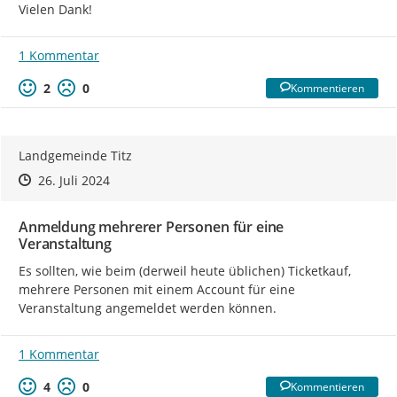
Vielen Dank!
1 Kommentar
2
0
Kommentieren
Landgemeinde Titz
Zeitpunkt des Erstellens
Zeitpunkt des Erstellens
Zur Äußerung
26. Juli 2024
Anmeldung mehrerer Personen für eine
Veranstaltung
Es sollten, wie beim (derweil heute üblichen) Ticketkauf, 
mehrere Personen mit einem Account für eine 
Veranstaltung angemeldet werden können.
1 Kommentar
4
0
Kommentieren