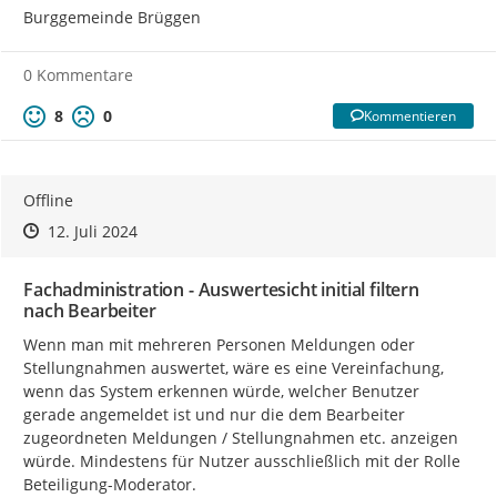
Burggemeinde Brüggen
0 Kommentare
8
0
Kommentieren
Offline
Zeitpunkt des Erstellens
Zeitpunkt des Erstellens
Zur Äußerung
12. Juli 2024
Fachadministration - Auswertesicht initial filtern
nach Bearbeiter
Wenn man mit mehreren Personen Meldungen oder 
Stellungnahmen auswertet, wäre es eine Vereinfachung, 
wenn das System erkennen würde, welcher Benutzer 
gerade angemeldet ist und nur die dem Bearbeiter 
zugeordneten Meldungen / Stellungnahmen etc. anzeigen 
würde. Mindestens für Nutzer ausschließlich mit der Rolle 
Beteiligung-Moderator.