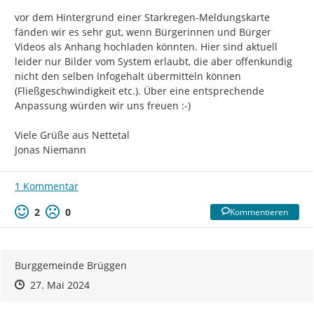
vor dem Hintergrund einer Starkregen-Meldungskarte 
fänden wir es sehr gut, wenn Bürgerinnen und Bürger 
Videos als Anhang hochladen könnten. Hier sind aktuell 
leider nur Bilder vom System erlaubt, die aber offenkundig 
nicht den selben Infogehalt übermitteln können 
(Fließgeschwindigkeit etc.). Über eine entsprechende 
Anpassung würden wir uns freuen :-)

Viele Grüße aus Nettetal

Jonas Niemann
1 Kommentar
2
0
Kommentieren
Burggemeinde Brüggen
Zeitpunkt des Erstellens
Zeitpunkt des Erstellens
Zur Äußerung
27. Mai 2024