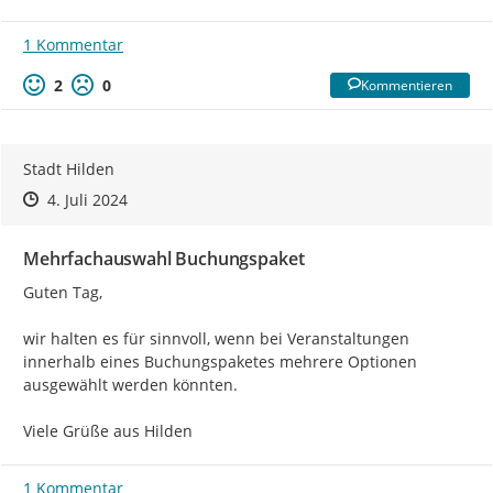
1 Kommentar
2
0
Kommentieren
Stadt Hilden
Zeitpunkt des Erstellens
Zeitpunkt des Erstellens
Zur Äußerung
4. Juli 2024
Mehrfachauswahl Buchungspaket
Guten Tag,

wir halten es für sinnvoll, wenn bei Veranstaltungen 
innerhalb eines Buchungspaketes mehrere Optionen 
ausgewählt werden könnten.

Viele Grüße aus Hilden
1 Kommentar