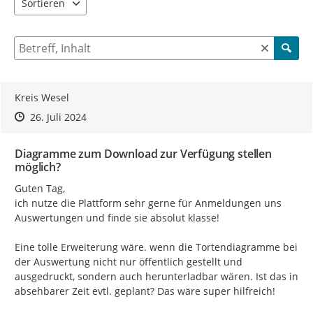
Sortieren
5 Einträge verfügbar. Benutzen Sie "Pfeiltaste oben" und "Pfeil
Suche nach Beiträgen und Kommentaren
Kreis Wesel
Zeitpunkt des Erstellens
Zeitpunkt des Erstellens
Zur Äußerung
26. Juli 2024
Diagramme zum Download zur Verfügung stellen
möglich?
Guten Tag,

ich nutze die Plattform sehr gerne für Anmeldungen uns 
Auswertungen und finde sie absolut klasse!

Eine tolle Erweiterung wäre. wenn die Tortendiagramme bei 
der Auswertung nicht nur öffentlich gestellt und 
ausgedruckt, sondern auch herunterladbar wären. Ist das in 
absehbarer Zeit evtl. geplant? Das wäre super hilfreich!
