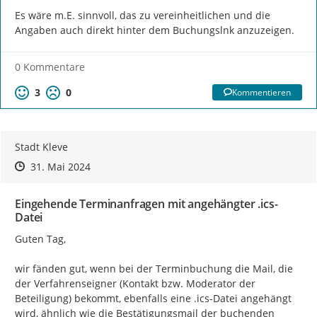
Es wäre m.E. sinnvoll, das zu vereinheitlichen und die  
Angaben auch direkt hinter dem Buchungslnk anzuzeigen.
0 Kommentare
3
0
Kommentieren
Stadt Kleve
Zeitpunkt des Erstellens
Zeitpunkt des Erstellens
Zur Äußerung
31. Mai 2024
Eingehende Terminanfragen mit angehängter .ics-
Datei
Guten Tag,

wir fänden gut, wenn bei der Terminbuchung die Mail, die 
der Verfahrenseigner (Kontakt bzw. Moderator der 
Beteiligung) bekommt, ebenfalls eine .ics-Datei angehängt 
wird, ähnlich wie die Bestätigungsmail der buchenden 