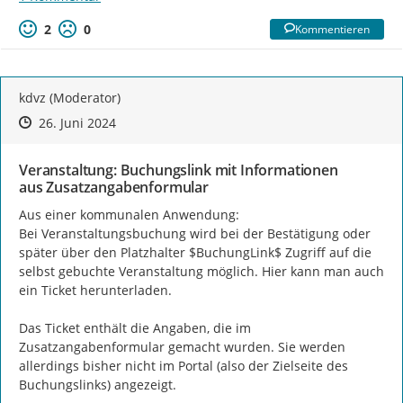
2
0
Kommentieren
kdvz (Moderator)
Zeitpunkt des Erstellens
Zeitpunkt des Erstellens
Zur Äußerung
26. Juni 2024
Veranstaltung: Buchungslink mit Informationen
aus Zusatzangabenformular
Aus einer kommunalen Anwendung:

Bei Veranstaltungsbuchung wird bei der Bestätigung oder 
später über den Platzhalter $BuchungLink$ Zugriff auf die 
selbst gebuchte Veranstaltung möglich. Hier kann man auch 
ein Ticket herunterladen.

Das Ticket enthält die Angaben, die im 
Zusatzangabenformular gemacht wurden. Sie werden 
allerdings bisher nicht im Portal (also der Zielseite des 
Buchungslinks) angezeigt.
