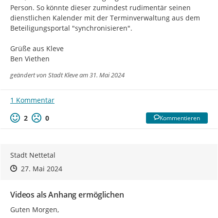
Person. So könnte dieser zumindest rudimentär seinen 
dienstlichen Kalender mit der Terminverwaltung aus dem 
Beteiligungsportal "synchronisieren".

Grüße aus Kleve

Ben Viethen
geändert von
Stadt Kleve
am 31. Mai 2024
1 Kommentar
2
0
Kommentieren
Stadt Nettetal
Zeitpunkt des Erstellens
Zeitpunkt des Erstellens
Zur Äußerung
27. Mai 2024
Videos als Anhang ermöglichen
Guten Morgen,
