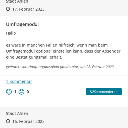
Stadt Ahlen
Zeitpunkt des Erstellens
Zeitpunkt des Erstellens
Zur Äußerung
17. Februar 2023
Umfragemodul
Hallo,

es wäre in manchen Fällen hilfreich, wenn man beim 
Umfragemodul optional einstellen kann, dass der Absender 
eine Bestätigungsmail erhält.
geändert von
Hauptorganisation (Moderator)
am 28. Februar 2023
1 Kommentar
1
0
Kommentieren
Stadt Ahlen
Zeitpunkt des Erstellens
Zeitpunkt des Erstellens
Zur Äußerung
16. Februar 2023