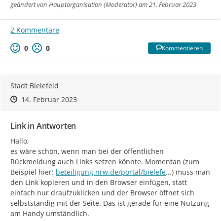
geändert von
Hauptorganisation (Moderator)
am 21. Februar 2023
2 Kommentare
0
0
Kommentieren
Stadt Bielefeld
Zeitpunkt des Erstellens
Zeitpunkt des Erstellens
Zur Äußerung
14. Februar 2023
Link in Antworten
Hallo,

es wäre schön, wenn man bei der öffentlichen 
Rückmeldung auch Links setzen könnte. Momentan (zum 
https://
ld/beteiligung/
Beispiel hier: 
beteiligung.nrw.de/portal/bielefe
...
) muss man 
den Link kopieren und in den Browser einfügen, statt 
einfach nur draufzuklicken und der Browser öffnet sich 
selbstständig mit der Seite. Das ist gerade für eine Nutzung 
am Handy umständlich.