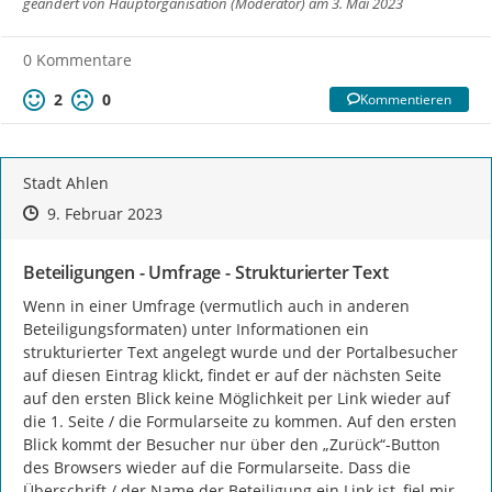
geändert von
Hauptorganisation (Moderator)
am 3. Mai 2023
0 Kommentare
2
0
Kommentieren
Stadt Ahlen
Zeitpunkt des Erstellens
Zeitpunkt des Erstellens
Zur Äußerung
9. Februar 2023
Beteiligungen - Umfrage - Strukturierter Text
Wenn in einer Umfrage (vermutlich auch in anderen 
Beteiligungsformaten) unter Informationen ein 
strukturierter Text angelegt wurde und der Portalbesucher 
auf diesen Eintrag klickt, findet er auf der nächsten Seite 
auf den ersten Blick keine Möglichkeit per Link wieder auf 
die 1. Seite / die Formularseite zu kommen. Auf den ersten 
Blick kommt der Besucher nur über den „Zurück“-Button 
des Browsers wieder auf die Formularseite. Dass die 
Überschrift / der Name der Beteiligung ein Link ist, fiel mir 