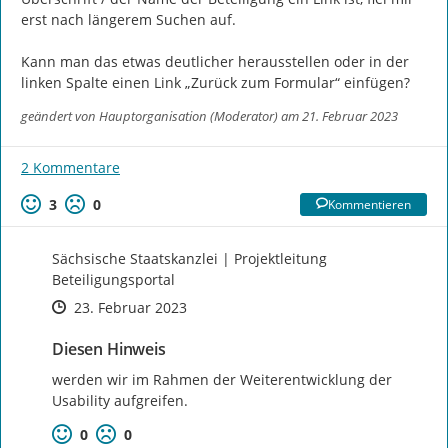
erst nach längerem Suchen auf.

Kann man das etwas deutlicher herausstellen oder in der 
linken Spalte einen Link „Zurück zum Formular“ einfügen?
geändert von
Hauptorganisation (Moderator)
am 21. Februar 2023
2 Kommentare
3
0
Kommentieren
Sächsische Staatskanzlei | Projektleitung
Beteiligungsportal
Zeitpunkt des Erstellens
Zeitpunkt des Erstellens
Zur Äußerung
23. Februar 2023
Diesen Hinweis
werden wir im Rahmen der Weiterentwicklung der 
Usability aufgreifen.
0
0