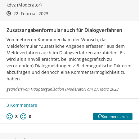
kdvz (Moderator)
Zeitpunkt des Erstellens
Zeitpunkt des Erstellens
Zur Äußerung
22. Februar 2023
Zusatzangabenformular auch für Dialogverfahren
Von mehreren Kommunen kam der Wunsch, das 
Meldeformular "Zusätzliche Angaben erfassen" aus dem 
Meldeverfahren auch im Dialogverfahren anzubieten. Es 
wird als sinnvoll erachtet, bei (nicht geografisch zu 
verortenden) Dialogmeldungen z.B. demografische Faktoren 
abzufragen und dennoch eine Kommentarmöglichkeit zu 
haben.
geändert von
Hauptorganisation (Moderator)
am 27. März 2023
3 Kommentare
8
0
Kommentieren