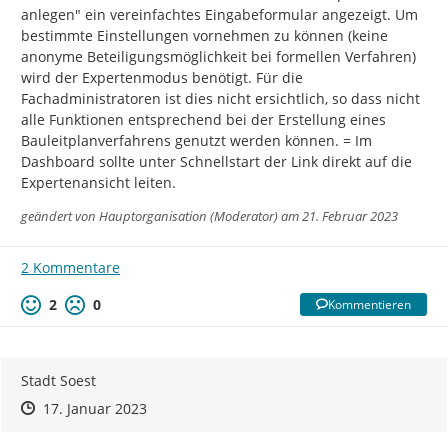
anlegen" ein vereinfachtes Eingabeformular angezeigt. Um 
bestimmte Einstellungen vornehmen zu können (keine 
anonyme Beteiligungsmöglichkeit bei formellen Verfahren) 
wird der Expertenmodus benötigt. Für die 
Fachadministratoren ist dies nicht ersichtlich, so dass nicht 
alle Funktionen entsprechend bei der Erstellung eines 
Bauleitplanverfahrens genutzt werden können. = Im 
Dashboard sollte unter Schnellstart der Link direkt auf die 
Expertenansicht leiten.
geändert von
Hauptorganisation (Moderator)
am 21. Februar 2023
2 Kommentare
2
0
Kommentieren
Stadt Soest
Zeitpunkt des Erstellens
Zeitpunkt des Erstellens
Zur Äußerung
17. Januar 2023