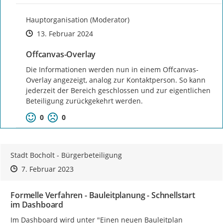
Hauptorganisation (Moderator)
Zeitpunkt des Erstellens
Zeitpunkt des Erstellens
Zur Äußerung
13. Februar 2024
Offcanvas-Overlay
Die Informationen werden nun in einem Offcanvas-
Overlay angezeigt, analog zur Kontaktperson. So kann 
jederzeit der Bereich geschlossen und zur eigentlichen 
Beteiligung zurückgekehrt werden.
0
0
Stadt Bocholt - Bürgerbeteiligung
Zeitpunkt des Erstellens
Zeitpunkt des Erstellens
Zur Äußerung
7. Februar 2023
Formelle Verfahren - Bauleitplanung - Schnellstart
im Dashboard
Im Dashboard wird unter "Einen neuen Bauleitplan 