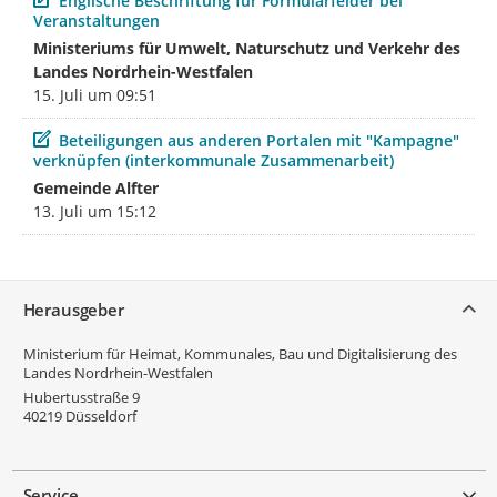
Englische Beschriftung für Formularfelder bei
Veranstaltungen
Ministeriums für Umwelt, Naturschutz und Verkehr des
Landes Nordrhein-Westfalen
15. Juli um 09:51
Beitrag
Beteiligungen aus anderen Portalen mit "Kampagne"
verknüpfen (interkommunale Zusammenarbeit)
Gemeinde Alfter
13. Juli um 15:12
Service
Herausgeber
Ministerium für Heimat, Kommunales, Bau und Digitalisierung des
Landes Nordrhein-Westfalen
Hubertusstraße 9
40219
Düsseldorf
Service