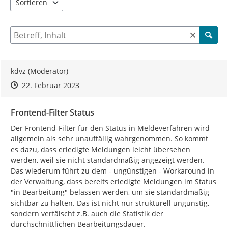
Sortieren
5 Einträge verfügbar. Benutzen Sie "Pfeiltaste oben" und "Pfeil
Suche nach Beiträgen und Kommentaren
kdvz (Moderator)
Zeitpunkt des Erstellens
Zeitpunkt des Erstellens
Zur Äußerung
22. Februar 2023
Frontend-Filter Status
Der Frontend-Filter für den Status in Meldeverfahren wird 
allgemein als sehr unauffällig wahrgenommen. So kommt 
es dazu, dass erledigte Meldungen leicht übersehen 
werden, weil sie nicht standardmäßig angezeigt werden. 
Das wiederum führt zu dem - ungünstigen - Workaround in 
der Verwaltung, dass bereits erledigte Meldungen im Status 
"in Bearbeitung" belassen werden, um sie standardmäßig 
sichtbar zu halten. Das ist nicht nur strukturell ungünstig, 
sondern verfälscht z.B. auch die Statistik der 
durchschnittlichen Bearbeitungsdauer.
