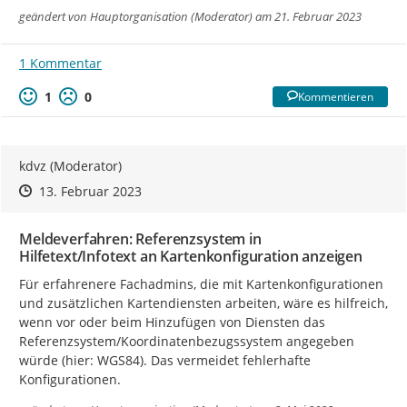
geändert von
Hauptorganisation (Moderator)
am 21. Februar 2023
1 Kommentar
1
0
Kommentieren
kdvz (Moderator)
Zeitpunkt des Erstellens
Zeitpunkt des Erstellens
Zur Äußerung
13. Februar 2023
Meldeverfahren: Referenzsystem in
Hilfetext/Infotext an Kartenkonfiguration anzeigen
Für erfahrenere Fachadmins, die mit Kartenkonfigurationen 
und zusätzlichen Kartendiensten arbeiten, wäre es hilfreich, 
wenn vor oder beim Hinzufügen von Diensten das 
Referenzsystem/Koordinatenbezugssystem angegeben 
würde (hier: WGS84). Das vermeidet fehlerhafte 
Konfigurationen.