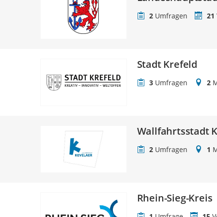
2
Umfragen
21
Stadt Krefeld
3
Umfragen
2
M
Wallfahrtsstadt 
2
Umfragen
1
M
Rhein-Sieg-Kreis
1
Umfrage
15
V