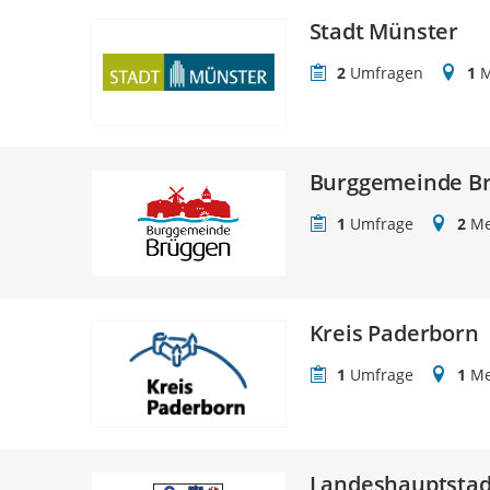
Stadt Münster
2
Umfragen
1
M
Burggemeinde B
1
Umfrage
2
Me
Kreis Paderborn
1
Umfrage
1
Me
Landeshauptstad