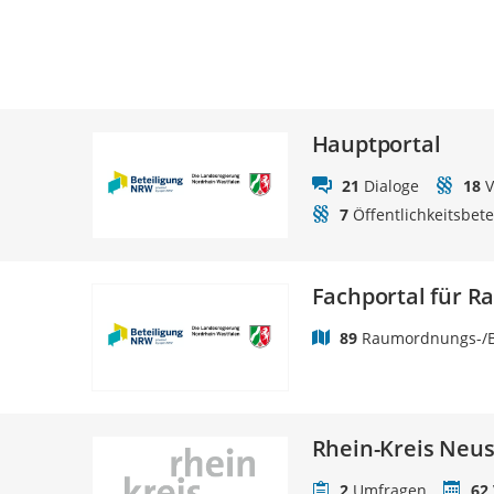
Hauptportal
21
Dialoge
18
V
7
Öffentlichkeitsbet
Fachportal für 
89
Raumordnungs-/B
Rhein-Kreis Neus
2
Umfragen
62