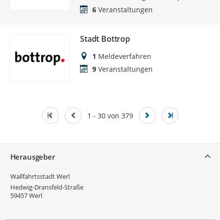
6
Veranstaltungen
Stadt Bottrop
1
Meldeverfahren
9
Veranstaltungen
1 - 30 von 379
Service
Herausgeber
Wallfahrtsstadt Werl
Hedwig-Dransfeld-Straße
59457
Werl