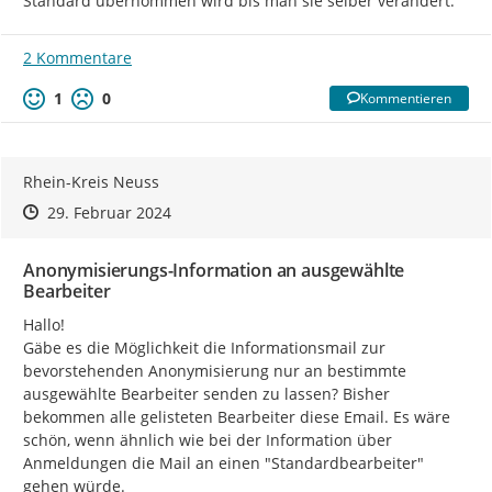
Standard übernommen wird bis man sie selber verändert.
2 Kommentare
1
0
Kommentieren
Rhein-Kreis Neuss
Zeitpunkt des Erstellens
Zeitpunkt des Erstellens
Zur Äußerung
29. Februar 2024
Anonymisierungs-Information an ausgewählte
Bearbeiter
Hallo!

Gäbe es die Möglichkeit die Informationsmail zur 
bevorstehenden Anonymisierung nur an bestimmte 
ausgewählte Bearbeiter senden zu lassen? Bisher 
bekommen alle gelisteten Bearbeiter diese Email. Es wäre 
schön, wenn ähnlich wie bei der Information über 
Anmeldungen die Mail an einen "Standardbearbeiter" 
gehen würde.
