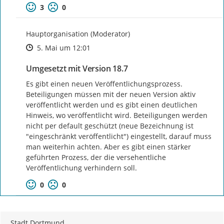
3
0
Hauptorganisation (Moderator)
Zeitpunkt des Erstellens
Zeitpunkt des Erstellens
Zur Äußerung
5. Mai um 12:01
Umgesetzt mit Version 18.7
Es gibt einen neuen Veröffentlichungsprozess. 
Beteiligungen müssen mit der neuen Version aktiv 
veröffentlicht werden und es gibt einen deutlichen 
Hinweis, wo veröffentlicht wird. Beteiligungen werden 
nicht per default geschützt (neue Bezeichnung ist 
"eingeschränkt veröffentlicht") eingestellt, darauf muss 
man weiterhin achten. Aber es gibt einen stärker 
geführten Prozess, der die versehentliche 
Veröffentlichung verhindern soll.
0
0
Stadt Dortmund