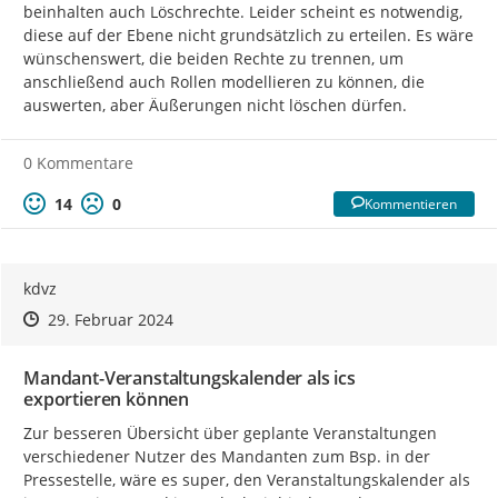
beinhalten auch Löschrechte. Leider scheint es notwendig, 
diese auf der Ebene nicht grundsätzlich zu erteilen. Es wäre 
wünschenswert, die beiden Rechte zu trennen, um 
anschließend auch Rollen modellieren zu können, die 
auswerten, aber Äußerungen nicht löschen dürfen.
0 Kommentare
14
0
Kommentieren
kdvz
Zeitpunkt des Erstellens
Zeitpunkt des Erstellens
Zur Äußerung
29. Februar 2024
Mandant-Veranstaltungskalender als ics
exportieren können
Zur besseren Übersicht über geplante Veranstaltungen 
verschiedener Nutzer des Mandanten zum Bsp. in der 
Pressestelle, wäre es super, den Veranstaltungskalender als 