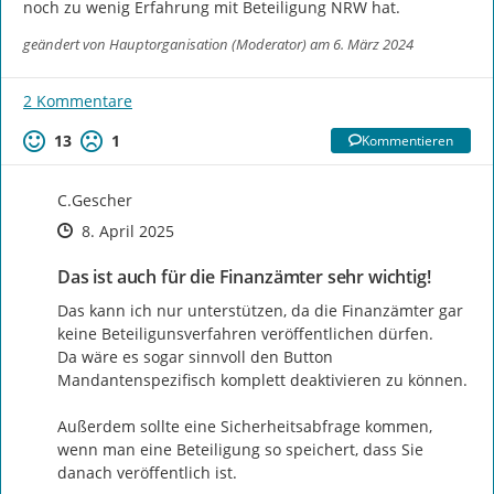
noch zu wenig Erfahrung mit Beteiligung NRW hat.
geändert von
Hauptorganisation (Moderator)
am 6. März 2024
2 Kommentare
13
1
Kommentieren
C.Gescher
Zeitpunkt des Erstellens
Zeitpunkt des Erstellens
Zur Äußerung
8. April 2025
Das ist auch für die Finanzämter sehr wichtig!
Das kann ich nur unterstützen, da die Finanzämter gar 
keine Beteiligunsverfahren veröffentlichen dürfen.

Da wäre es sogar sinnvoll den Button 
Mandantenspezifisch komplett deaktivieren zu können.

Außerdem sollte eine Sicherheitsabfrage kommen, 
wenn man eine Beteiligung so speichert, dass Sie 
danach veröffentlich ist.