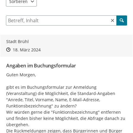
Sortieren
5 Einträge verfügbar. Benutzen Sie "Pfeiltaste oben" und "Pfeil
Suche nach Beiträgen und Kommentaren
Stadt Brühl
Zeitpunkt des Erstellens
Zeitpunkt des Erstellens
Zur Äußerung
18. März 2024
Angaben im Buchungsformular
Guten Morgen,

gibt es im Buchungsformular zur Anmeldung 
(Veranstaltung) die Möglichkeit, die Standard-Angaben 
"Anrede, Titel, Vorname, Name, E-Mail-Adresse, 
Funktionsbezeichnung" zu ändern?

Wir würden gerne die "Funktionsbezeichnung" entfernen 
und finden bisher keine Möglichkeit, die Abfrage danach zu 
übergehen.

Die Rückmeldungen zeigen, dass Bürgerinnen und Bürger 