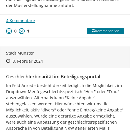
der Musterstellungnahme anführt.
4 Kommentare
0
1
Kommentieren
Stadt Münster
Zeitpunkt des Erstellens
Zeitpunkt des Erstellens
Zur Äußerung
8. Februar 2024
Geschlechterbinarität im Beteiligungsportal
Im Feld Anrede besteht derzeit lediglich die Möglichkeit, im 
Dropdown-Menü geschlechtsspezifisch "Herr" oder "Frau" 
auszuwählen. Alternativ kann "Keine Angabe"  
stehengelassen werden. Hier wünschten wir uns die 
Möglichkeit, aktiv "divers" oder "ohne Eintrag/keine Angabe" 
auszuwählen. Würde eine derartige Angabe ermöglicht, 
wäre auch eine Anpassung der geschlechterspezifischen 
Ansprache in von Beteiligung NRW generierten Mails 