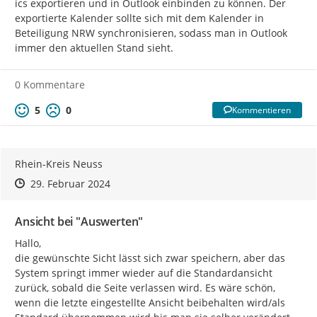
ics exportieren und in Outlook einbinden zu können. Der 
exportierte Kalender sollte sich mit dem Kalender in 
Beteiligung NRW synchronisieren, sodass man in Outlook 
immer den aktuellen Stand sieht.
0 Kommentare
5
0
Kommentieren
Rhein-Kreis Neuss
Zeitpunkt des Erstellens
Zeitpunkt des Erstellens
Zur Äußerung
29. Februar 2024
Ansicht bei "Auswerten"
Hallo,

die gewünschte Sicht lässt sich zwar speichern, aber das 
System springt immer wieder auf die Standardansicht 
zurück, sobald die Seite verlassen wird. Es wäre schön, 
wenn die letzte eingestellte Ansicht beibehalten wird/als 