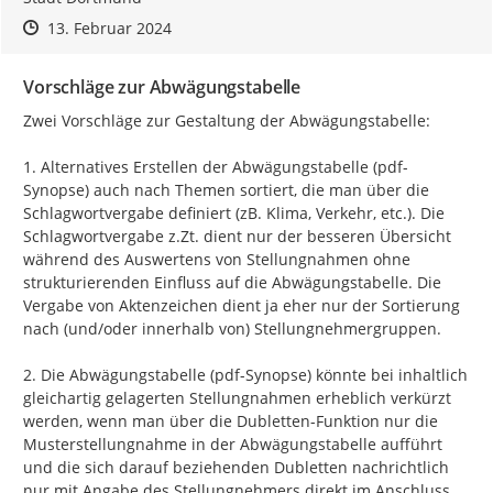
Zeitpunkt des Erstellens
Zeitpunkt des Erstellens
Zur Äußerung
13. Februar 2024
Vorschläge zur Abwägungstabelle
Zwei Vorschläge zur Gestaltung der Abwägungstabelle:

1. Alternatives Erstellen der Abwägungstabelle (pdf-
Synopse) auch nach Themen sortiert, die man über die 
Schlagwortvergabe definiert (zB. Klima, Verkehr, etc.). Die 
Schlagwortvergabe z.Zt. dient nur der besseren Übersicht 
während des Auswertens von Stellungnahmen ohne 
strukturierenden Einfluss auf die Abwägungstabelle. Die 
Vergabe von Aktenzeichen dient ja eher nur der Sortierung 
nach (und/oder innerhalb von) Stellungnehmergruppen.

2. Die Abwägungstabelle (pdf-Synopse) könnte bei inhaltlich 
gleichartig gelagerten Stellungnahmen erheblich verkürzt 
werden, wenn man über die Dubletten-Funktion nur die 
Musterstellungnahme in der Abwägungstabelle aufführt 
und die sich darauf beziehenden Dubletten nachrichtlich 
nur mit Angabe des Stellungnehmers direkt im Anschluss 