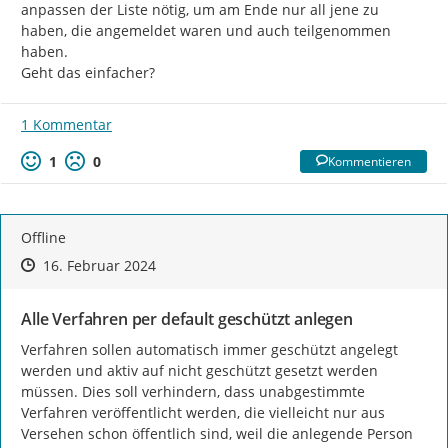
anpassen der Liste nötig, um am Ende nur all jene zu 
haben, die angemeldet waren und auch teilgenommen 
haben.

Geht das einfacher?
1 Kommentar
1
0
Kommentieren
Offline
Zeitpunkt des Erstellens
Zeitpunkt des Erstellens
Zur Äußerung
16. Februar 2024
Alle Verfahren per default geschützt anlegen
Verfahren sollen automatisch immer geschützt angelegt 
werden und aktiv auf nicht geschützt gesetzt werden 
müssen. Dies soll verhindern, dass unabgestimmte 
Verfahren veröffentlicht werden, die vielleicht nur aus 
Versehen schon öffentlich sind, weil die anlegende Person 