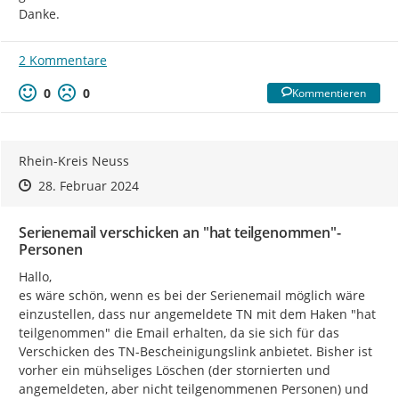
Danke.
2 Kommentare
0
0
Kommentieren
Rhein-Kreis Neuss
Zeitpunkt des Erstellens
Zeitpunkt des Erstellens
Zur Äußerung
28. Februar 2024
Serienemail verschicken an "hat teilgenommen"-
Personen
Hallo,

es wäre schön, wenn es bei der Serienemail möglich wäre 
einzustellen, dass nur angemeldete TN mit dem Haken "hat 
teilgenommen" die Email erhalten, da sie sich für das 
Verschicken des TN-Bescheinigungslink anbietet. Bisher ist 
vorher ein mühseliges Löschen (der stornierten und 
angemeldeten, aber nicht teilgenommenen Personen) und 