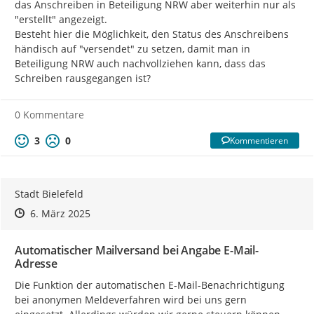
das Anschreiben in Beteiligung NRW aber weiterhin nur als 
"erstellt" angezeigt.

Besteht hier die Möglichkeit, den Status des Anschreibens 
händisch auf "versendet" zu setzen, damit man in 
Beteiligung NRW auch nachvollziehen kann, dass das 
Schreiben rausgegangen ist?
0 Kommentare
3
0
Kommentieren
Stadt Bielefeld
Zeitpunkt des Erstellens
Zeitpunkt des Erstellens
Zur Äußerung
6. März 2025
Automatischer Mailversand bei Angabe E-Mail-
Adresse
Die Funktion der automatischen E-Mail-Benachrichtigung 
bei anonymen Meldeverfahren wird bei uns gern 