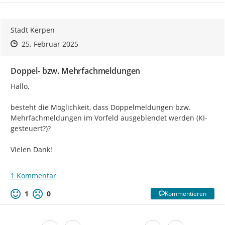
Stadt Kerpen
Zeitpunkt des Erstellens
Zeitpunkt des Erstellens
Zur Äußerung
25. Februar 2025
Doppel- bzw. Mehrfachmeldungen
Hallo,

besteht die Möglichkeit, dass Doppelmeldungen bzw. 
Mehrfachmeldungen im Vorfeld ausgeblendet werden (KI-
gesteuert?)?

Vielen Dank!
1 Kommentar
1
0
Kommentieren