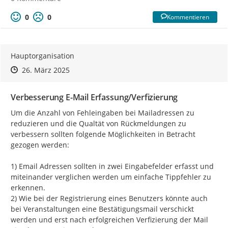
0
0
Kommentieren
Hauptorganisation
Zeitpunkt des Erstellens
Zeitpunkt des Erstellens
Zur Äußerung
26. März 2025
Verbesserung E-Mail Erfassung/Verfizierung
Um die Anzahl von Fehleingaben bei Mailadressen zu 
reduzieren und die Qualtät von Rückmeldungen zu 
verbessern sollten folgende Möglichkeiten in Betracht 
gezogen werden:

1) Email Adressen sollten in zwei Eingabefelder erfasst und 
miteinander verglichen werden um einfache Tippfehler zu 
erkennen.

2) Wie bei der Registrierung eines Benutzers könnte auch 
bei Veranstaltungen eine Bestätigungsmail verschickt 
werden und erst nach erfolgreichen Verfizierung der Mail 