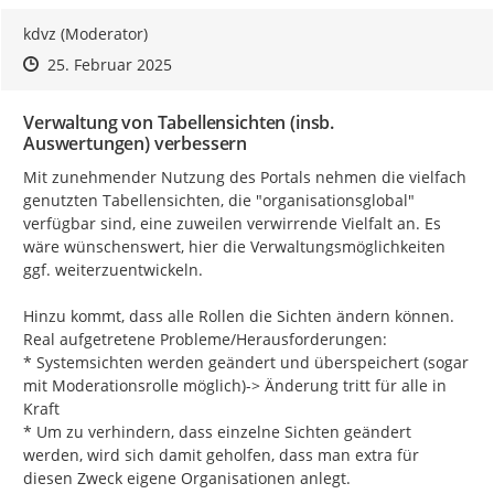
kdvz (Moderator)
Zeitpunkt des Erstellens
Zeitpunkt des Erstellens
Zur Äußerung
25. Februar 2025
Verwaltung von Tabellensichten (insb.
Auswertungen) verbessern
Mit zunehmender Nutzung des Portals nehmen die vielfach 
genutzten Tabellensichten, die "organisationsglobal" 
verfügbar sind, eine zuweilen verwirrende Vielfalt an. Es 
wäre wünschenswert, hier die Verwaltungsmöglichkeiten 
ggf. weiterzuentwickeln.

Hinzu kommt, dass alle Rollen die Sichten ändern können. 
Real aufgetretene Probleme/Herausforderungen:

* Systemsichten werden geändert und überspeichert (sogar 
mit Moderationsrolle möglich)-> Änderung tritt für alle in 
Kraft

* Um zu verhindern, dass einzelne Sichten geändert 
werden, wird sich damit geholfen, dass man extra für 
diesen Zweck eigene Organisationen anlegt.
