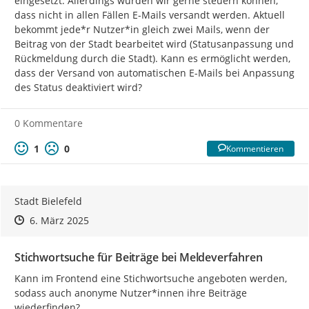
eingesetzt. Allerdings würden wir gerne steuern können, 
dass nicht in allen Fällen E-Mails versandt werden. Aktuell 
bekommt jede*r Nutzer*in gleich zwei Mails, wenn der 
Beitrag von der Stadt bearbeitet wird (Statusanpassung und 
Rückmeldung durch die Stadt). Kann es ermöglicht werden, 
dass der Versand von automatischen E-Mails bei Anpassung 
des Status deaktiviert wird?
0 Kommentare
1
0
Kommentieren
Stadt Bielefeld
Zeitpunkt des Erstellens
Zeitpunkt des Erstellens
Zur Äußerung
6. März 2025
Stichwortsuche für Beiträge bei Meldeverfahren
Kann im Frontend eine Stichwortsuche angeboten werden, 
sodass auch anonyme Nutzer*innen ihre Beiträge 
wiederfinden?