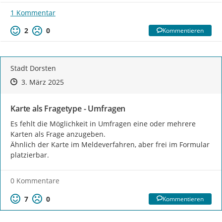
1 Kommentar
2
0
Kommentieren
Stadt Dorsten
Zeitpunkt des Erstellens
Zeitpunkt des Erstellens
Zur Äußerung
3. März 2025
Karte als Fragetype - Umfragen
Es fehlt die Möglichkeit in Umfragen eine oder mehrere 
Karten als Frage anzugeben.

Ähnlich der Karte im Meldeverfahren, aber frei im Formular 
platzierbar.
0 Kommentare
7
0
Kommentieren