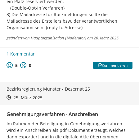
ein Platz reserviert werden.

   (Double-Opt-In Verfahren)

3) Die Mailadresse für Rückmeldungen sollte die 
Mailadresse des Erstellers bzw. der verantwortlichen 
Organisation sein. (reply-to Adresse)
geändert von
Hauptorganisation (Moderator)
am 26. März 2025
1 Kommentar
5
0
Kommentieren
Bezirksregierung Münster - Dezernat 25
Zeitpunkt des Erstellens
Zeitpunkt des Erstellens
Zur Äußerung
25. März 2025
Genehmigungsverfahren - Anschreiben
Im Rahmen der Beteiligung in Genehmigungsverfahren 
wird ein Anschreiben als pdf-Dokument erzeugt, welches 
dann exportiert und in die digitale Akte übernommen 