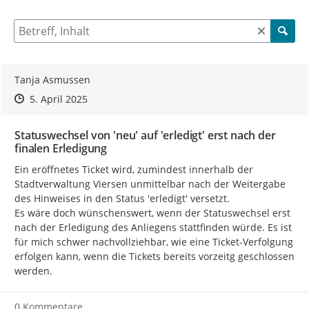
5 Einträge verfügbar. Benutzen Sie "Pfeiltaste oben" und "Pfeil
Suche nach Beiträgen und Kommentaren
Tanja Asmussen
Zeitpunkt des Erstellens
Zeitpunkt des Erstellens
Zur Äußerung
5. April 2025
Statuswechsel von 'neu' auf 'erledigt' erst nach der
finalen Erledigung
Ein eröffnetes Ticket wird, zumindest innerhalb der 
Stadtverwaltung Viersen unmittelbar nach der Weitergabe 
des Hinweises in den Status 'erledigt' versetzt.

Es wäre doch wünschenswert, wenn der Statuswechsel erst 
nach der Erledigung des Anliegens stattfinden würde. Es ist 
für mich schwer nachvollziehbar, wie eine Ticket-Verfolgung 
erfolgen kann, wenn die Tickets bereits vorzeitg geschlossen 
werden.
0 Kommentare