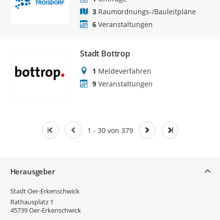
3
Raumordnungs-/Bauleitpläne
6
Veranstaltungen
Stadt Bottrop
1
Meldeverfahren
9
Veranstaltungen
1 - 30 von 379
Service
Herausgeber
Stadt Oer-Erkenschwick
Rathausplatz 1
45739
Oer-Erkenschwick