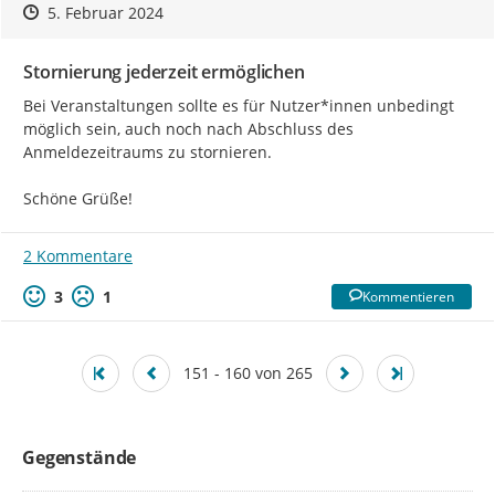
Zeitpunkt des Erstellens
Zeitpunkt des Erstellens
Zur Äußerung
5. Februar 2024
Stornierung jederzeit ermöglichen
Bei Veranstaltungen sollte es für Nutzer*innen unbedingt 
möglich sein, auch noch nach Abschluss des 
Anmeldezeitraums zu stornieren.

Schöne Grüße!
2 Kommentare
3
1
Kommentieren
151 - 160 von 265
Gegenstände