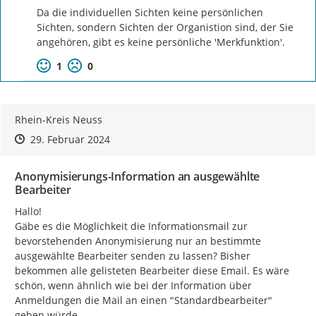
Da die individuellen Sichten keine persönlichen 
Sichten, sondern Sichten der Organistion sind, der Sie 
angehören, gibt es keine persönliche 'Merkfunktion'.
1
0
Rhein-Kreis Neuss
Zeitpunkt des Erstellens
Zeitpunkt des Erstellens
Zur Äußerung
29. Februar 2024
Anonymisierungs-Information an ausgewählte
Bearbeiter
Hallo!

Gäbe es die Möglichkeit die Informationsmail zur 
bevorstehenden Anonymisierung nur an bestimmte 
ausgewählte Bearbeiter senden zu lassen? Bisher 
bekommen alle gelisteten Bearbeiter diese Email. Es wäre 
schön, wenn ähnlich wie bei der Information über 
Anmeldungen die Mail an einen "Standardbearbeiter" 
gehen würde.
