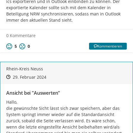
ics exportieren und in Outlook einbinden zu können. Der 
exportierte Kalender sollte sich mit dem Kalender in 
Beteiligung NRW synchronisieren, sodass man in Outlook 
immer den aktuellen Stand sieht.
0 Kommentare
5
0
Kommentieren
Rhein-Kreis Neuss
Zeitpunkt des Erstellens
Zeitpunkt des Erstellens
Zur Äußerung
29. Februar 2024
Ansicht bei "Auswerten"
Hallo,

die gewünschte Sicht lässt sich zwar speichern, aber das 
System springt immer wieder auf die Standardansicht 
zurück, sobald die Seite verlassen wird. Es wäre schön, 
wenn die letzte eingestellte Ansicht beibehalten wird/als 