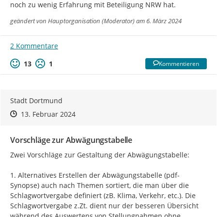
noch zu wenig Erfahrung mit Beteiligung NRW hat.
geändert von
Hauptorganisation (Moderator)
am 6. März 2024
2 Kommentare
13
1
Kommentieren
Stadt Dortmund
Zeitpunkt des Erstellens
Zeitpunkt des Erstellens
Zur Äußerung
13. Februar 2024
Vorschläge zur Abwägungstabelle
Zwei Vorschläge zur Gestaltung der Abwägungstabelle:

1. Alternatives Erstellen der Abwägungstabelle (pdf-
Synopse) auch nach Themen sortiert, die man über die 
Schlagwortvergabe definiert (zB. Klima, Verkehr, etc.). Die 
Schlagwortvergabe z.Zt. dient nur der besseren Übersicht 
während des Auswertens von Stellungnahmen ohne 