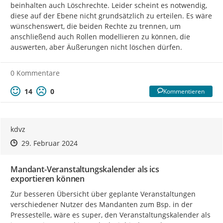
beinhalten auch Löschrechte. Leider scheint es notwendig, 
diese auf der Ebene nicht grundsätzlich zu erteilen. Es wäre 
wünschenswert, die beiden Rechte zu trennen, um 
anschließend auch Rollen modellieren zu können, die 
auswerten, aber Äußerungen nicht löschen dürfen.
0 Kommentare
14
0
Kommentieren
kdvz
Zeitpunkt des Erstellens
Zeitpunkt des Erstellens
Zur Äußerung
29. Februar 2024
Mandant-Veranstaltungskalender als ics
exportieren können
Zur besseren Übersicht über geplante Veranstaltungen 
verschiedener Nutzer des Mandanten zum Bsp. in der 
Pressestelle, wäre es super, den Veranstaltungskalender als 