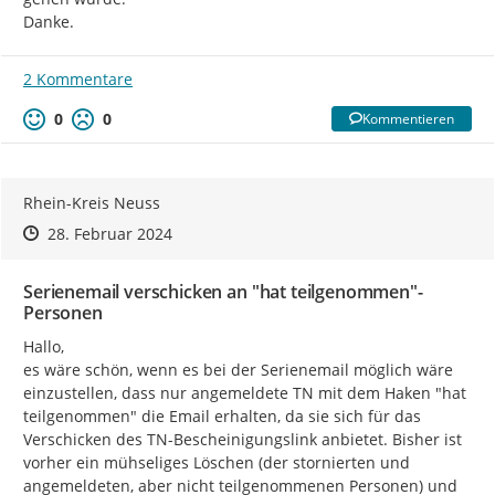
Danke.
2 Kommentare
0
0
Kommentieren
Rhein-Kreis Neuss
Zeitpunkt des Erstellens
Zeitpunkt des Erstellens
Zur Äußerung
28. Februar 2024
Serienemail verschicken an "hat teilgenommen"-
Personen
Hallo,

es wäre schön, wenn es bei der Serienemail möglich wäre 
einzustellen, dass nur angemeldete TN mit dem Haken "hat 
teilgenommen" die Email erhalten, da sie sich für das 
Verschicken des TN-Bescheinigungslink anbietet. Bisher ist 
vorher ein mühseliges Löschen (der stornierten und 
angemeldeten, aber nicht teilgenommenen Personen) und 