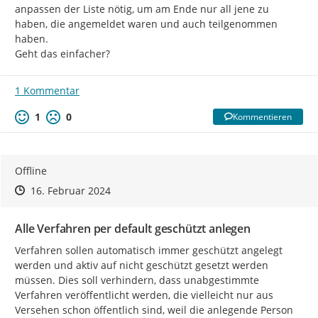
anpassen der Liste nötig, um am Ende nur all jene zu 
haben, die angemeldet waren und auch teilgenommen 
haben.

Geht das einfacher?
1 Kommentar
1
0
Kommentieren
Offline
Zeitpunkt des Erstellens
Zeitpunkt des Erstellens
Zur Äußerung
16. Februar 2024
Alle Verfahren per default geschützt anlegen
Verfahren sollen automatisch immer geschützt angelegt 
werden und aktiv auf nicht geschützt gesetzt werden 
müssen. Dies soll verhindern, dass unabgestimmte 
Verfahren veröffentlicht werden, die vielleicht nur aus 
Versehen schon öffentlich sind, weil die anlegende Person 