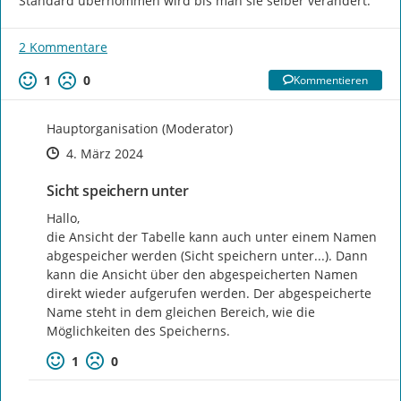
Standard übernommen wird bis man sie selber verändert.
2 Kommentare
1
0
Kommentieren
Hauptorganisation (Moderator)
Zeitpunkt des Erstellens
Zeitpunkt des Erstellens
Zur Äußerung
4. März 2024
Sicht speichern unter
Hallo,

die Ansicht der Tabelle kann auch unter einem Namen 
abgespeicher werden (Sicht speichern unter...). Dann 
kann die Ansicht über den abgespeicherten Namen 
direkt wieder aufgerufen werden. Der abgespeicherte 
Name steht in dem gleichen Bereich, wie die 
Möglichkeiten des Speicherns.
1
0