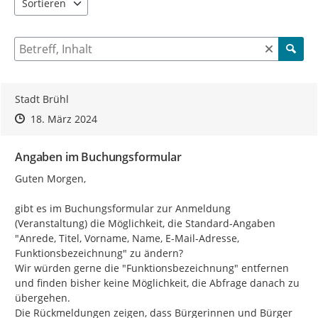
Sortieren
5 Einträge verfügbar. Benutzen Sie "Pfeiltaste oben" und "Pfeil
Suche nach Beiträgen und Kommentaren
Stadt Brühl
Zeitpunkt des Erstellens
Zeitpunkt des Erstellens
Zur Äußerung
18. März 2024
Angaben im Buchungsformular
Guten Morgen,

gibt es im Buchungsformular zur Anmeldung 
(Veranstaltung) die Möglichkeit, die Standard-Angaben 
"Anrede, Titel, Vorname, Name, E-Mail-Adresse, 
Funktionsbezeichnung" zu ändern?

Wir würden gerne die "Funktionsbezeichnung" entfernen 
und finden bisher keine Möglichkeit, die Abfrage danach zu 
übergehen.

Die Rückmeldungen zeigen, dass Bürgerinnen und Bürger 