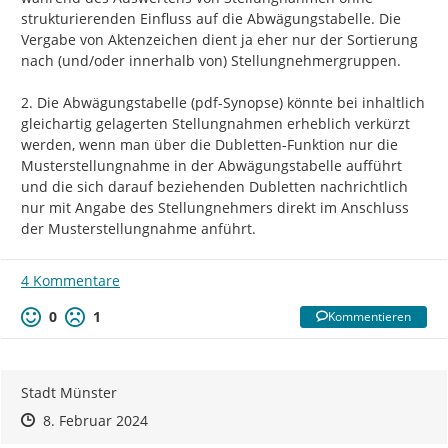
strukturierenden Einfluss auf die Abwägungstabelle. Die 
Vergabe von Aktenzeichen dient ja eher nur der Sortierung 
nach (und/oder innerhalb von) Stellungnehmergruppen.

2. Die Abwägungstabelle (pdf-Synopse) könnte bei inhaltlich 
gleichartig gelagerten Stellungnahmen erheblich verkürzt 
werden, wenn man über die Dubletten-Funktion nur die 
Musterstellungnahme in der Abwägungstabelle aufführt 
und die sich darauf beziehenden Dubletten nachrichtlich 
nur mit Angabe des Stellungnehmers direkt im Anschluss 
der Musterstellungnahme anführt.
4 Kommentare
0
1
Kommentieren
Stadt Münster
Zeitpunkt des Erstellens
Zeitpunkt des Erstellens
Zur Äußerung
8. Februar 2024